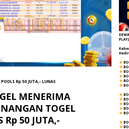
DEWA
PLAY)
Kaba
Hadi
BON
BO
BO
BO
BO
POOLS Rp 50 JUTA,- LUNAS
BO
GEL MENERIMA
BO
BO
BO
MENANGAN
TOGEL
BO
BO
Rp 50 JUTA,-
BO
BO