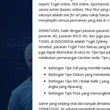
seperti Togel online, Slot online, Sportsboo
casino online
(kasino online). Fitur-fitur yan
satunya adalah
one for all
yaitu cukup hanya 
menjelajahi semua permainan yang ada di
s
DEWATOGEL hadir dengan pasaran-pasaran y
pasaran 4D, pasaran WILD 4D, dan juga pasa
TOGEL di INDONESIA adalah Togel Sydney, To
tersebut, pasaran Togel Toto Macau yang bis
juga dapat ditemukan di situs ini. Tipe-tipe 
melakukan pemasangan taruhan anda. Tipe ya
Bettingan Tipe Full yang memiliki hadi
Bettingan Tipe Diskon yang memberik
Bettingan Tipe BB ( Bolak Balik ) yang
angka yang dipasang
Bettingan Tipe Prize yang memungki
Game yang sedang viral dan banyak dimainkan
DEWATOGEL ini sebagai penambah keseruan a