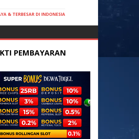
YA & TERBESAR DI INDONESIA
KTI PEMBAYARAN