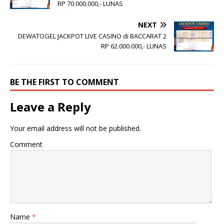
RP 70.000.000,- LUNAS
NEXT
DEWATOGEL JACKPOT LIVE CASINO di BACCARAT 2
RP 62.000.000,- LUNAS
BE THE FIRST TO COMMENT
Leave a Reply
Your email address will not be published.
Comment
Name
*