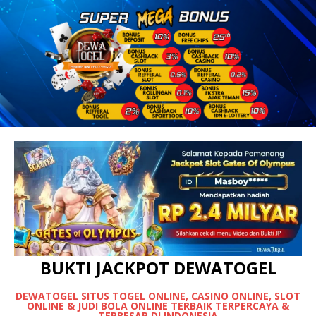
BUKTI JACKPOT DEWATOGEL
DEWATOGEL SITUS TOGEL ONLINE, CASINO ONLINE, SLOT
ONLINE & JUDI BOLA ONLINE TERBAIK TERPERCAYA &
TERBESAR DI INDONESIA