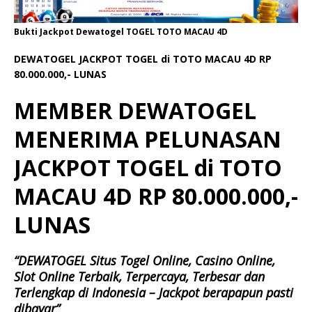
Bukti Jackpot Dewatogel TOGEL TOTO MACAU 4D
DEWATOGEL JACKPOT TOGEL di TOTO MACAU 4D RP
80.000.000,- LUNAS
MEMBER DEWATOGEL
MENERIMA PELUNASAN
JACKPOT TOGEL di TOTO
MACAU 4D RP 80.000.000,-
LUNAS
“DEWATOGEL Situs Togel Online, Casino Online,
Slot Online Terbaik, Terpercaya, Terbesar dan
Terlengkap di Indonesia – Jackpot berapapun pasti
dibayar”