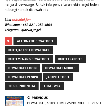
hanya di dewatogel. Untuk info pendaftaran lebih lanjut boleh
hubungi kontak dibawah ini :
Link
slotdetol.fun
Whatsapp : +62
821-1258-4603
Telegram : @dewa_togel
ALTERNATIF DEWATOGEL
BUKTI JACKPOT DEWATOGEL
BUKTI MENANG DEWATOGEL
BUKTI TRANSFER
DEWATOGEL LOGIN
DEWATOGEL MOBILE
DEWATOGEL PENIPU
JACKPOT TOGEL
TOGEL INDONESIA
TOGEL WLA
PREVIOUS
DEWATOGEL JACKPOT LIVE CASINO ROULETTE 2 FAST