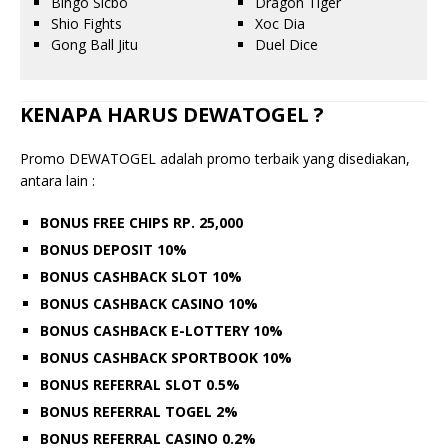
Bingo Sicbo
Dragon Tiger
Shio Fights
Xoc Dia
Gong Ball Jitu
Duel Dice
KENAPA HARUS DEWATOGEL ?
Promo DEWATOGEL adalah promo terbaik yang disediakan,
antara lain :
BONUS FREE CHIPS RP. 25,000
BONUS DEPOSIT 10%
BONUS CASHBACK SLOT 10%
BONUS CASHBACK CASINO 10%
BONUS CASHBACK E-LOTTERY 10%
BONUS CASHBACK SPORTBOOK 10%
BONUS REFERRAL SLOT 0.5%
BONUS REFERRAL TOGEL 2%
BONUS REFERRAL CASINO 0.2%