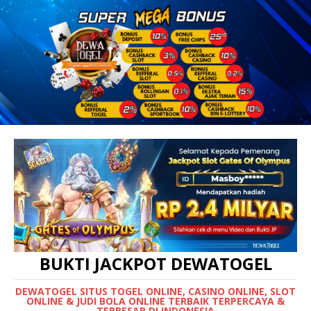
BUKTI JACKPOT DEWATOGEL
DEWATOGEL SITUS TOGEL ONLINE, CASINO ONLINE, SLOT
ONLINE & JUDI BOLA ONLINE TERBAIK TERPERCAYA &
TERBESAR DI INDONESIA