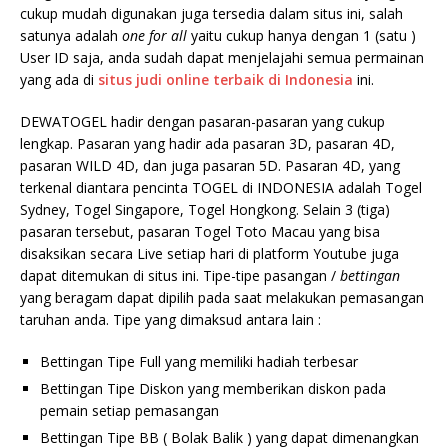
cukup mudah digunakan juga tersedia dalam situs ini, salah
satunya adalah
one for all
yaitu cukup hanya dengan 1 (satu )
User ID saja, anda sudah dapat menjelajahi semua permainan
yang ada di
situs judi online terbaik di Indonesia
ini.
DEWATOGEL hadir dengan pasaran-pasaran yang cukup
lengkap. Pasaran yang hadir ada pasaran 3D, pasaran 4D,
pasaran WILD 4D, dan juga pasaran 5D. Pasaran 4D, yang
terkenal diantara pencinta TOGEL di INDONESIA adalah Togel
Sydney, Togel Singapore, Togel Hongkong. Selain 3 (tiga)
pasaran tersebut, pasaran Togel Toto Macau yang bisa
disaksikan secara Live setiap hari di platform Youtube juga
dapat ditemukan di situs ini. Tipe-tipe pasangan /
bettingan
yang beragam dapat dipilih pada saat melakukan pemasangan
taruhan anda. Tipe yang dimaksud antara lain :
Bettingan Tipe Full yang memiliki hadiah terbesar
Bettingan Tipe Diskon yang memberikan diskon pada
pemain setiap pemasangan
Bettingan Tipe BB ( Bolak Balik ) yang dapat dimenangkan