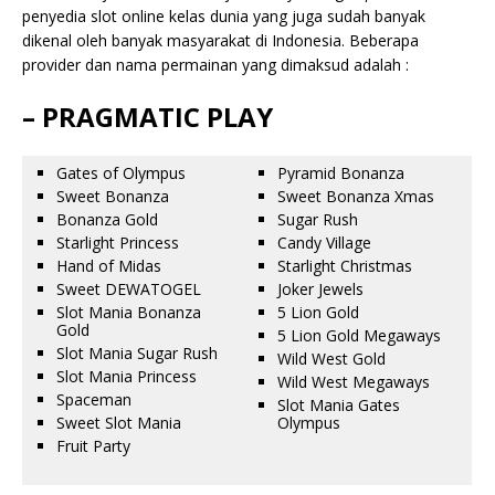
penyedia slot online kelas dunia yang juga sudah banyak
dikenal oleh banyak masyarakat di Indonesia. Beberapa
provider dan nama permainan yang dimaksud adalah :
– PRAGMATIC PLAY
Gates of Olympus
Pyramid Bonanza
Sweet Bonanza
Sweet Bonanza Xmas
Bonanza Gold
Sugar Rush
Starlight Princess
Candy Village
Hand of Midas
Starlight Christmas
Sweet DEWATOGEL
Joker Jewels
Slot Mania Bonanza
5 Lion Gold
Gold
5 Lion Gold Megaways
Slot Mania Sugar Rush
Wild West Gold
Slot Mania Princess
Wild West Megaways
Spaceman
Slot Mania Gates
Sweet Slot Mania
Olympus
Fruit Party