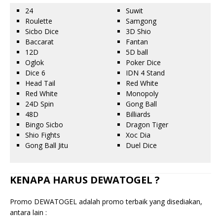
24
Suwit
Roulette
Samgong
Sicbo Dice
3D Shio
Baccarat
Fantan
12D
5D ball
Oglok
Poker Dice
Dice 6
IDN 4 Stand
Head Tail
Red White
Red White
Monopoly
24D Spin
Gong Ball
48D
Billiards
Bingo Sicbo
Dragon Tiger
Shio Fights
Xoc Dia
Gong Ball Jitu
Duel Dice
KENAPA HARUS DEWATOGEL ?
Promo DEWATOGEL adalah promo terbaik yang disediakan,
antara lain :