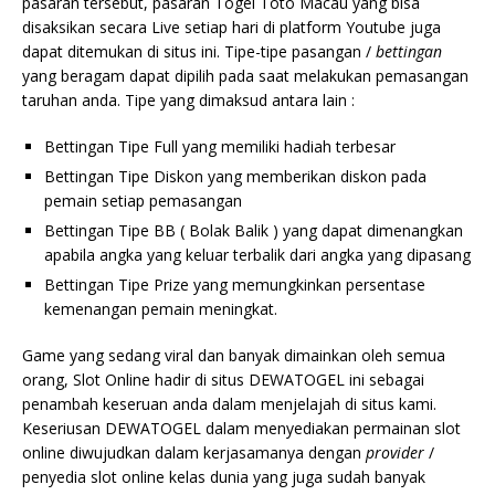
pasaran tersebut, pasaran Togel Toto Macau yang bisa
disaksikan secara Live setiap hari di platform Youtube juga
dapat ditemukan di situs ini. Tipe-tipe pasangan /
bettingan
yang beragam dapat dipilih pada saat melakukan pemasangan
taruhan anda. Tipe yang dimaksud antara lain :
Bettingan Tipe Full yang memiliki hadiah terbesar
Bettingan Tipe Diskon yang memberikan diskon pada
pemain setiap pemasangan
Bettingan Tipe BB ( Bolak Balik ) yang dapat dimenangkan
apabila angka yang keluar terbalik dari angka yang dipasang
Bettingan Tipe Prize yang memungkinkan persentase
kemenangan pemain meningkat.
Game yang sedang viral dan banyak dimainkan oleh semua
orang, Slot Online hadir di situs DEWATOGEL ini sebagai
penambah keseruan anda dalam menjelajah di situs kami.
Keseriusan DEWATOGEL dalam menyediakan permainan slot
online diwujudkan dalam kerjasamanya dengan
provider
/
penyedia slot online kelas dunia yang juga sudah banyak