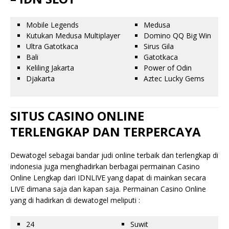
Mobile Legends
Medusa
Kutukan Medusa Multiplayer
Domino QQ Big Win
Ultra Gatotkaca
Sirus Gila
Bali
Gatotkaca
Keliling Jakarta
Power of Odin
Djakarta
Aztec Lucky Gems
SITUS CASINO ONLINE
TERLENGKAP DAN TERPERCAYA
Dewatogel sebagai bandar judi online terbaik dan terlengkap di
indonesia juga menghadirkan berbagai permainan Casino
Online Lengkap dari IDNLIVE yang dapat di mainkan secara
LIVE dimana saja dan kapan saja. Permainan Casino Online
yang di hadirkan di dewatogel meliputi :
24
Suwit