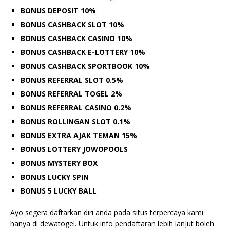
BONUS DEPOSIT 10%
BONUS CASHBACK SLOT 10%
BONUS CASHBACK CASINO 10%
BONUS CASHBACK E-LOTTERY 10%
BONUS CASHBACK SPORTBOOK 10%
BONUS REFERRAL SLOT 0.5%
BONUS REFERRAL TOGEL 2%
BONUS REFERRAL CASINO 0.2%
BONUS ROLLINGAN SLOT 0.1%
BONUS EXTRA AJAK TEMAN 15%
BONUS LOTTERY JOWOPOOLS
BONUS MYSTERY BOX
BONUS LUCKY SPIN
BONUS 5 LUCKY BALL
Ayo segera daftarkan diri anda pada situs terpercaya kami
hanya di dewatogel. Untuk info pendaftaran lebih lanjut boleh