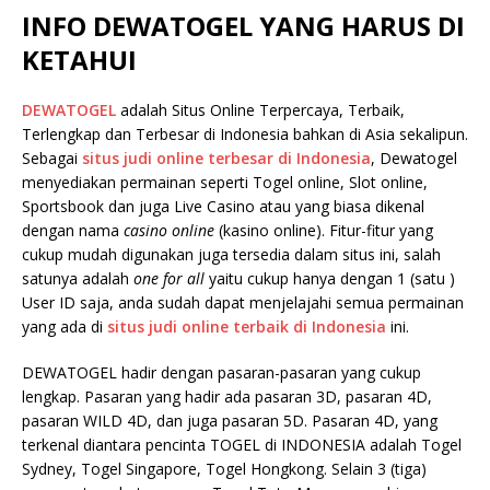
INFO DEWATOGEL YANG HARUS DI
KETAHUI
DEWATOGEL
adalah Situs Online Terpercaya, Terbaik,
Terlengkap dan Terbesar di Indonesia bahkan di Asia sekalipun.
Sebagai
situs judi online terbesar di Indonesia
, Dewatogel
menyediakan permainan seperti Togel online, Slot online,
Sportsbook dan juga Live Casino atau yang biasa dikenal
dengan nama
casino online
(kasino online). Fitur-fitur yang
cukup mudah digunakan juga tersedia dalam situs ini, salah
satunya adalah
one for all
yaitu cukup hanya dengan 1 (satu )
User ID saja, anda sudah dapat menjelajahi semua permainan
yang ada di
situs judi online terbaik di Indonesia
ini.
DEWATOGEL hadir dengan pasaran-pasaran yang cukup
lengkap. Pasaran yang hadir ada pasaran 3D, pasaran 4D,
pasaran WILD 4D, dan juga pasaran 5D. Pasaran 4D, yang
terkenal diantara pencinta TOGEL di INDONESIA adalah Togel
Sydney, Togel Singapore, Togel Hongkong. Selain 3 (tiga)