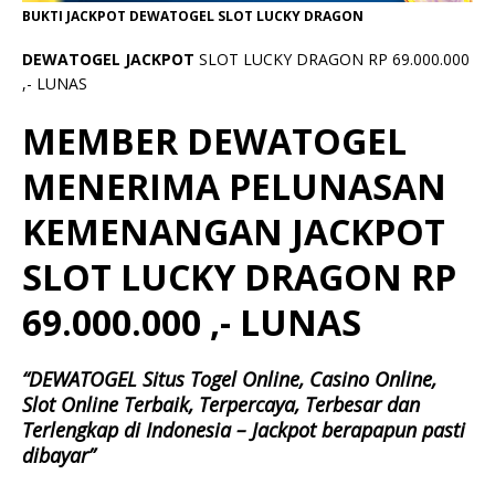
BUKTI JACKPOT DEWATOGEL SLOT LUCKY DRAGON
DEWATOGEL JACKPOT
SLOT LUCKY DRAGON RP 69.000.000
,- LUNAS
MEMBER DEWATOGEL
MENERIMA PELUNASAN
KEMENANGAN JACKPOT
SLOT LUCKY DRAGON RP
69.000.000 ,- LUNAS
“DEWATOGEL Situs Togel Online, Casino Online,
Slot Online Terbaik, Terpercaya, Terbesar dan
Terlengkap di Indonesia – Jackpot berapapun pasti
dibayar”