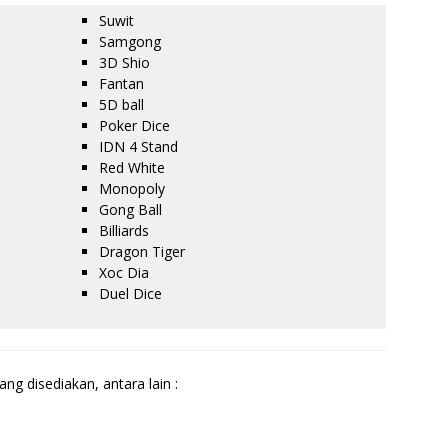
Suwit
Samgong
3D Shio
Fantan
5D ball
Poker Dice
IDN 4 Stand
Red White
Monopoly
Gong Ball
Billiards
Dragon Tiger
Xoc Dia
Duel Dice
 disediakan, antara lain :