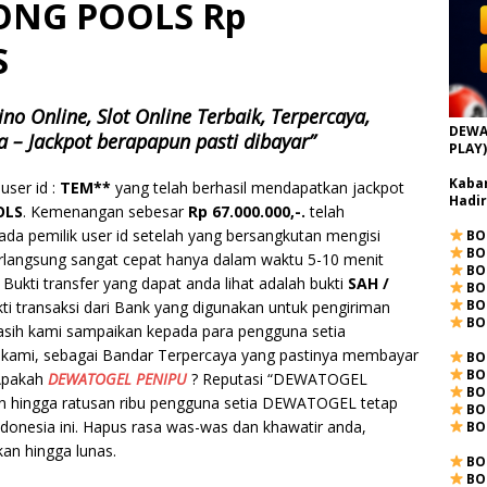
ONG POOLS Rp
S
no Online, Slot Online Terbaik, Terpercaya,
DEWA
a – Jackpot berapapun pasti dibayar”
PLAY)
Kaba
ser id :
TEM**
yang telah berhasil mendapatkan jackpot
Hadi
OLS
. Kemenangan sebesar
Rp
67.000.000
,-.
telah
da pemilik user id setelah yang bersangkutan mengisi
BON
BO
erlangsung sangat cepat hanya dalam waktu 5-10 menit
BO
 Bukti transfer yang dapat anda lihat adalah bukti
SAH /
BO
BO
ti transaksi dari Bank yang digunakan untuk pengiriman
BO
kasih kami sampaikan kepada para pengguna setia
ami, sebagai Bandar Terpercaya yang pastinya membayar
BO
BO
Apakah
DEWATOGEL PENIPU
? Reputasi “DEWATOGEL
BO
n hingga ratusan ribu pengguna setia DEWATOGEL tetap
BO
ndonesia ini. Hapus rasa was-was dan khawatir anda,
BO
an hingga lunas.
BO
BO