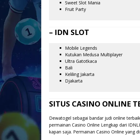
Sweet Slot Mania
Fruit Party
– IDN SLOT
Mobile Legends
Kutukan Medusa Multiplayer
Ultra Gatotkaca
Bali
Keliling Jakarta
Djakarta
SITUS CASINO ONLINE 
Dewatogel sebagai bandar judi online terbai
permainan Casino Online Lengkap dari IDNLI
kapan saja. Permainan Casino Online yang di 