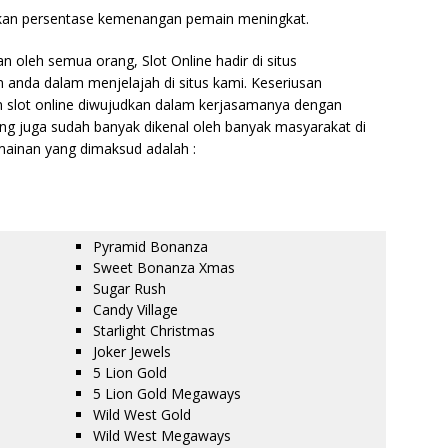
nkan persentase kemenangan pemain meningkat.
 oleh semua orang, Slot Online hadir di situs
nda dalam menjelajah di situs kami. Keseriusan
lot online diwujudkan dalam kerjasamanya dengan
yang juga sudah banyak dikenal oleh banyak masyarakat di
mainan yang dimaksud adalah :
Pyramid Bonanza
Sweet Bonanza Xmas
Sugar Rush
Candy Village
Starlight Christmas
Joker Jewels
5 Lion Gold
5 Lion Gold Megaways
Wild West Gold
Wild West Megaways