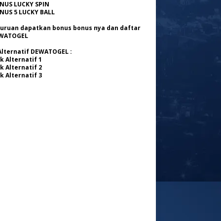
NUS LUCKY SPIN
NUS 5 LUCKY BALL
uruan dapatkan bonus bonus nya dan daftar
EWATOGEL
Alternatif
DEWATOGEL
:
k Alternatif 1
k Alternatif 2
k Alternatif 3