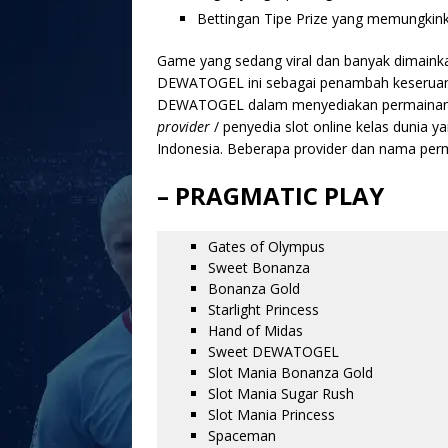
Bettingan Tipe Prize yang memungki
Game yang sedang viral dan banyak dimainkan
DEWATOGEL ini sebagai penambah keseruan a
DEWATOGEL dalam menyediakan permainan s
provider
/ penyedia slot online kelas dunia 
Indonesia. Beberapa provider dan nama per
– PRAGMATIC PLAY
Gates of Olympus
Sweet Bonanza
Bonanza Gold
Starlight Princess
Hand of Midas
Sweet DEWATOGEL
Slot Mania Bonanza Gold
Slot Mania Sugar Rush
Slot Mania Princess
Spaceman