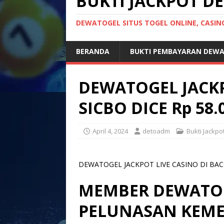
BUKTI JACKPOT D
DEWATOGEL SITUS TOGEL ONLINE, CASINO
BERANDA
BUKTI PEMBAYARAN DEW
DEWATOGEL JACKP
SICBO DICE Rp 58.
April 4, 2024
detoadm
Bukti Jackp
DEWATOGEL JACKPOT LIVE CASINO DI BACC
MEMBER DEWATO
PELUNASAN KEME