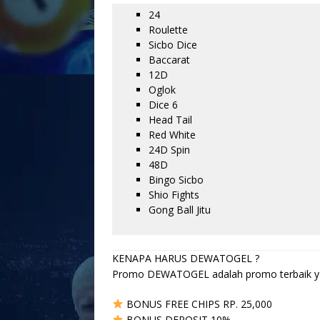
24
Roulette
Sicbo Dice
Baccarat
12D
Oglok
Dice 6
Head Tail
Red White
24D Spin
48D
Bingo Sicbo
Shio Fights
Gong Ball Jitu
KENAPA HARUS DEWATOGEL ?
Promo DEWATOGEL adalah promo terbaik yang
BONUS FREE CHIPS RP. 25,000
BONUS DEPOSIT 10%