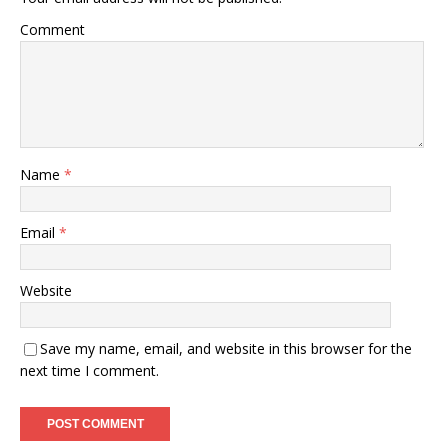
Comment
Name
*
Email
*
Website
Save my name, email, and website in this browser for the
next time I comment.