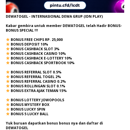
DEWATOGEL - INTERNASIONAL DEWA GRUP (IDN PLAY)
Kabar gembira untuk member DEWATOGEL telah Hadir
BONUS-
BONUS SPECIAL
!!!
BONUS FREE CHIPS RP. 25,000
BONUS DEPOSIT 10%
BONUS CASHBACK SLOT 3%
BONUS CASHBACK CASINO 10%
BONUS CASHBACK E-LOTTERY 10%
BONUS CASHBACK SPORTBOOK 10%
BONUS REFERRAL SLOT 0.5%
BONUS REFERRAL TOGEL 2%
BONUS REFERRAL CASINO 0.2%
BONUS ROLLINGAN SLOT 0.1%
BONUS EXTRA AJAK TEMAN 15%
BONUS LOTTERY JOWOPOOLS
BONUS MYSTERY BOX
BONUS LUCKY SPIN
BONUS 5 LUCKY BALL
Yuk buruan dapatkan bonus bonus nya dan daftar di
DEWATOGEL