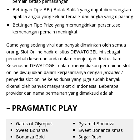
pemain setiap pemasangan
Bettingan Tipe BB ( Bolak Balik ) yang dapat dimenangkan
apabila angka yang keluar terbalik dari angka yang dipasang
Bettingan Tipe Prize yang memungkinkan persentase
kemenangan pemain meningkat.
Game yang sedang viral dan banyak dimainkan oleh semua
orang, Slot Online hadir di situs DEWATOGEL ini sebagai
penambah keseruan anda dalam menjelajah di situs kami.
Keseriusan DEWATOGEL dalam menyediakan permainan slot
online diwujudkan dalam kerjasamanya dengan
provider
/
penyedia slot online kelas dunia yang juga sudah banyak
dikenal oleh banyak masyarakat di Indonesia. Beberapa
provider dan nama permainan yang dimaksud adalah :
– PRAGMATIC PLAY
Gates of Olympus
Pyramid Bonanza
Sweet Bonanza
Sweet Bonanza Xmas
Bonanza Gold
Sugar Rush