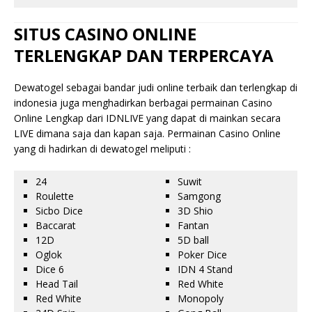
SITUS CASINO ONLINE
TERLENGKAP DAN TERPERCAYA
Dewatogel sebagai bandar judi online terbaik dan terlengkap di
indonesia juga menghadirkan berbagai permainan Casino
Online Lengkap dari IDNLIVE yang dapat di mainkan secara
LIVE dimana saja dan kapan saja. Permainan Casino Online
yang di hadirkan di dewatogel meliputi :
24
Suwit
Roulette
Samgong
Sicbo Dice
3D Shio
Baccarat
Fantan
12D
5D ball
Oglok
Poker Dice
Dice 6
IDN 4 Stand
Head Tail
Red White
Red White
Monopoly