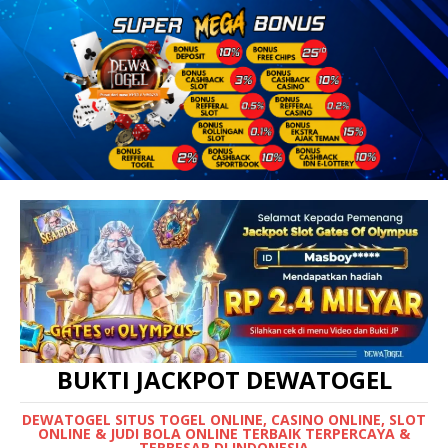
BUKTI JACKPOT DEWATOGEL
DEWATOGEL SITUS TOGEL ONLINE, CASINO ONLINE, SLOT
ONLINE & JUDI BOLA ONLINE TERBAIK TERPERCAYA &
TERBESAR DI INDONESIA