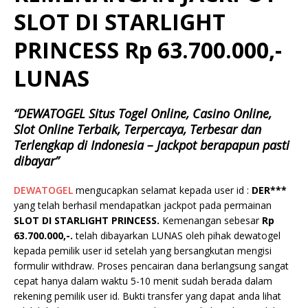
SLOT DI STARLIGHT
PRINCESS Rp 63.700.000,-
LUNAS
“DEWATOGEL Situs Togel Online, Casino Online,
Slot Online Terbaik, Terpercaya, Terbesar dan
Terlengkap di Indonesia – Jackpot berapapun pasti
dibayar”
DEWATOGEL
mengucapkan selamat kepada user id :
DER***
yang telah berhasil mendapatkan jackpot pada permainan
SLOT DI STARLIGHT PRINCESS.
Kemenangan sebesar
Rp
63.700.000
,-.
telah dibayarkan LUNAS oleh pihak dewatogel
kepada pemilik user id setelah yang bersangkutan mengisi
formulir withdraw. Proses pencairan dana berlangsung sangat
cepat hanya dalam waktu 5-10 menit sudah berada dalam
rekening pemilik user id. Bukti transfer yang dapat anda lihat