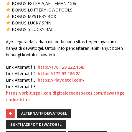
BONUS EXTRA AJAK TEMAN 15%
BONUS LOTTERY JOWOPOOLS
BONUS MYSTERY BOX
BONUS LUCKY SPIN
BONUS 5 LUCKY BALL
Ayo segera daftarkan diri anda pada situs terpercaya kami
hanya di dewatogel. Untuk info pendaftaran lebih lanjut boleh
hubungi kontak dibawah ini :
Link Alternatif 1:
http://178.128.222.158/
Link Alternatif 2:
https://172.93.186.2/
Link Alternatif 3:
https://
Playdetol.com
/
Link Alternatif 3:
https://orbit.sgp1.cdn.digitaloceanspaces.com/dewatogel
/index.html
ALTERNATIF DEWATOGEL
BUKTI JACKPOT DEWATOGEL