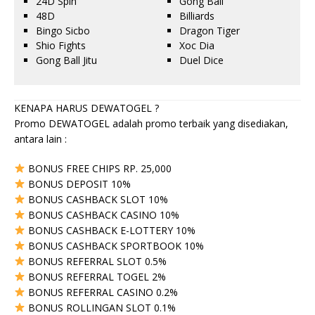
24D Spin
Gong Ball
48D
Billiards
Bingo Sicbo
Dragon Tiger
Shio Fights
Xoc Dia
Gong Ball Jitu
Duel Dice
KENAPA HARUS DEWATOGEL ?
Promo DEWATOGEL adalah promo terbaik yang disediakan,
antara lain :
BONUS FREE CHIPS RP. 25,000
BONUS DEPOSIT 10%
BONUS CASHBACK SLOT 10%
BONUS CASHBACK CASINO 10%
BONUS CASHBACK E-LOTTERY 10%
BONUS CASHBACK SPORTBOOK 10%
BONUS REFERRAL SLOT 0.5%
BONUS REFERRAL TOGEL 2%
BONUS REFERRAL CASINO 0.2%
BONUS ROLLINGAN SLOT 0.1%