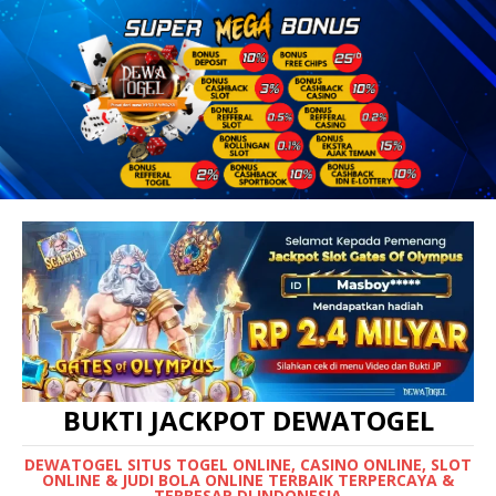
BUKTI JACKPOT DEWATOGEL
DEWATOGEL SITUS TOGEL ONLINE, CASINO ONLINE, SLOT
ONLINE & JUDI BOLA ONLINE TERBAIK TERPERCAYA &
TERBESAR DI INDONESIA