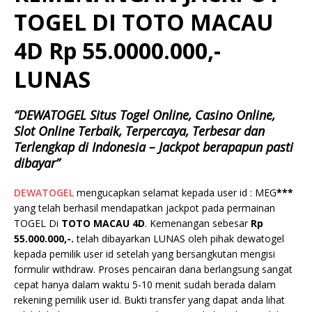
TOGEL DI TOTO MACAU
4D Rp 55.0000.000,-
LUNAS
“DEWATOGEL Situs Togel Online, Casino Online,
Slot Online Terbaik, Terpercaya, Terbesar dan
Terlengkap di Indonesia – Jackpot berapapun pasti
dibayar”
DEWATOGEL
mengucapkan selamat kepada user id : MEG
***
yang telah berhasil mendapatkan jackpot pada permainan
TOGEL Di
TOTO MACAU 4D
.
Kemenangan sebesar
Rp
55.000.000
,-.
telah dibayarkan LUNAS oleh pihak dewatogel
kepada pemilik user id setelah yang bersangkutan mengisi
formulir withdraw. Proses pencairan dana berlangsung sangat
cepat hanya dalam waktu 5-10 menit sudah berada dalam
rekening pemilik user id. Bukti transfer yang dapat anda lihat