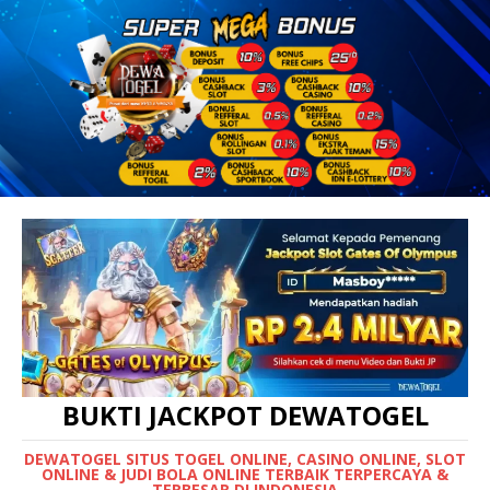
BUKTI JACKPOT DEWATOGEL
DEWATOGEL SITUS TOGEL ONLINE, CASINO ONLINE, SLOT
ONLINE & JUDI BOLA ONLINE TERBAIK TERPERCAYA &
TERBESAR DI INDONESIA