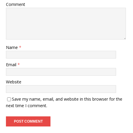
Comment
Name
*
Email
*
Website
Save my name, email, and website in this browser for the
next time I comment.