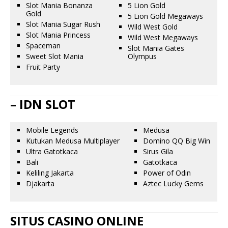
Slot Mania Bonanza
5 Lion Gold
Gold
5 Lion Gold Megaways
Slot Mania Sugar Rush
Wild West Gold
Slot Mania Princess
Wild West Megaways
Spaceman
Slot Mania Gates
Sweet Slot Mania
Olympus
Fruit Party
– IDN SLOT
Mobile Legends
Medusa
Kutukan Medusa Multiplayer
Domino QQ Big Win
Ultra Gatotkaca
Sirus Gila
Bali
Gatotkaca
Keliling Jakarta
Power of Odin
Djakarta
Aztec Lucky Gems
SITUS CASINO ONLINE