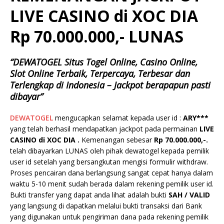
LIVE CASINO di XOC DIA
Rp 70.000.000,- LUNAS
“DEWATOGEL Situs Togel Online, Casino Online,
Slot Online Terbaik, Terpercaya, Terbesar dan
Terlengkap di Indonesia – Jackpot berapapun pasti
dibayar”
DEWATOGEL
mengucapkan selamat kepada user id :
ARY***
yang telah berhasil mendapatkan jackpot pada permainan
LIVE
CASINO di XOC DIA .
Kemenangan sebesar
Rp 70.000.000,-.
telah dibayarkan LUNAS oleh pihak dewatogel kepada pemilik
user id setelah yang bersangkutan mengisi formulir withdraw.
Proses pencairan dana berlangsung sangat cepat hanya dalam
waktu 5-10 menit sudah berada dalam rekening pemilik user id.
Bukti transfer yang dapat anda lihat adalah bukti
SAH / VALID
yang langsung di dapatkan melalui bukti transaksi dari Bank
yang digunakan untuk pengiriman dana pada rekening pemilik