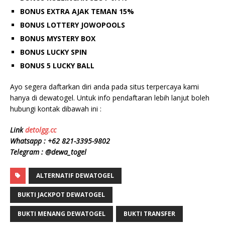
BONUS EXTRA AJAK TEMAN 15%
BONUS LOTTERY JOWOPOOLS
BONUS MYSTERY BOX
BONUS LUCKY SPIN
BONUS 5 LUCKY BALL
Ayo segera daftarkan diri anda pada situs terpercaya kami
hanya di dewatogel. Untuk info pendaftaran lebih lanjut boleh
hubungi kontak dibawah ini :
Link
detolgg.cc
Whatsapp :
+62 8
21-3395-9802
Telegram : @dewa_togel
ALTERNATIF DEWATOGEL
BUKTI JACKPOT DEWATOGEL
BUKTI MENANG DEWATOGEL
BUKTI TRANSFER