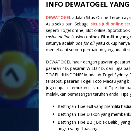
INFO DEWATOGEL YANG 
DEWATOGEL
adalah Situs Online Terpercaya
Asia sekalipun. Sebagai
situs judi online te
seperti Togel online, Slot online, Sportsboo
casino online
(kasino online). Fitur-fitur yan
satunya adalah
one for all
yaitu cukup hanya 
menjelajahi semua permainan yang ada di
s
DEWATOGEL hadir dengan pasaran-pasaran y
pasaran 4D, pasaran WILD 4D, dan juga pasa
TOGEL di INDONESIA adalah Togel Sydney, To
tersebut, pasaran Togel Toto Macau yang bis
juga dapat ditemukan di situs ini. Tipe-tipe 
melakukan pemasangan taruhan anda. Tipe ya
Bettingan Tipe Full yang memiliki hadi
Bettingan Tipe Diskon yang memberik
Bettingan Tipe BB ( Bolak Balik ) yang
angka yang dipasang