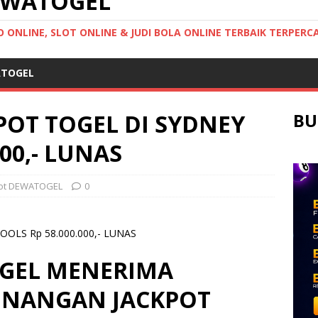
EWATOGEL
 ONLINE, SLOT ONLINE & JUDI BOLA ONLINE TERBAIK TERPERCA
ATOGEL
OT TOGEL DI SYDNEY
BU
000,- LUNAS
pot DEWATOGEL
0
OLS Rp 58.000.000,- LUNAS
GEL MENERIMA
ENANGAN JACKPOT