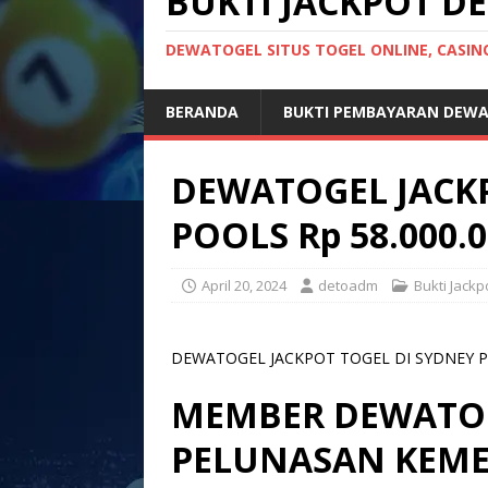
BUKTI JACKPOT D
DEWATOGEL SITUS TOGEL ONLINE, CASINO
BERANDA
BUKTI PEMBAYARAN DEW
DEWATOGEL JACKP
POOLS Rp 58.000.
April 20, 2024
detoadm
Bukti Jack
DEWATOGEL JACKPOT TOGEL DI SYDNEY PO
MEMBER DEWATO
PELUNASAN KEM