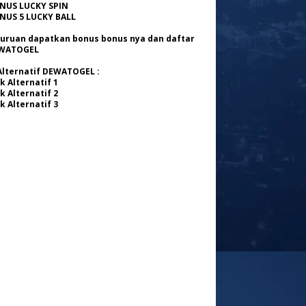
NUS LUCKY SPIN
NUS 5 LUCKY BALL
uruan dapatkan bonus bonus nya dan daftar
EWATOGEL
Alternatif
DEWATOGEL
:
k Alternatif 1
k Alternatif 2
k Alternatif 3