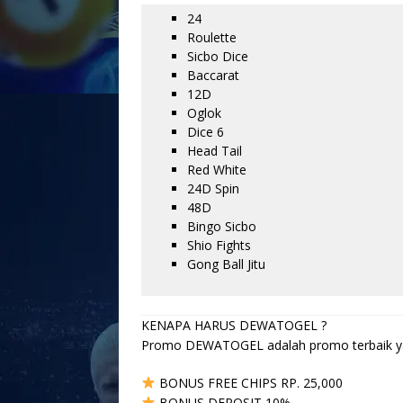
24
Roulette
Sicbo Dice
Baccarat
12D
Oglok
Dice 6
Head Tail
Red White
24D Spin
48D
Bingo Sicbo
Shio Fights
Gong Ball Jitu
KENAPA HARUS DEWATOGEL ?
Promo DEWATOGEL adalah promo terbaik yang
BONUS FREE CHIPS RP. 25,000
BONUS DEPOSIT 10%