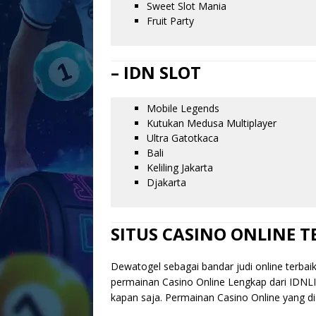
Sweet Slot Mania
Fruit Party
– IDN SLOT
Mobile Legends
Kutukan Medusa Multiplayer
Ultra Gatotkaca
Bali
Keliling Jakarta
Djakarta
SITUS CASINO ONLINE 
Dewatogel sebagai bandar judi online terbai
permainan Casino Online Lengkap dari IDNLI
kapan saja. Permainan Casino Online yang di 