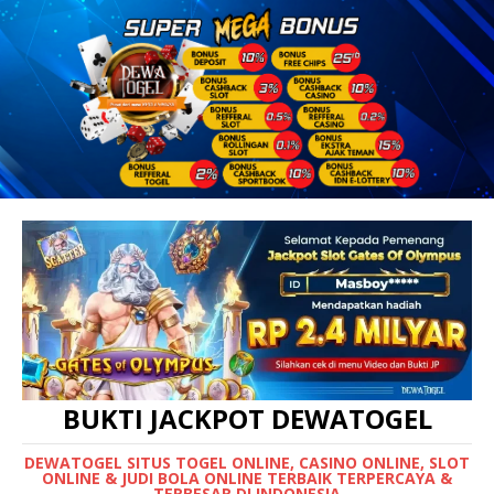
BUKTI JACKPOT DEWATOGEL
DEWATOGEL SITUS TOGEL ONLINE, CASINO ONLINE, SLOT
ONLINE & JUDI BOLA ONLINE TERBAIK TERPERCAYA &
TERBESAR DI INDONESIA