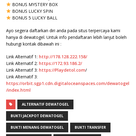
BONUS MYSTERY BOX
BONUS LUCKY SPIN
BONUS 5 LUCKY BALL
Ayo segera daftarkan diri anda pada situs terpercaya kami
hanya di dewatogel. Untuk info pendaftaran lebih lanjut boleh
hubungi kontak dibawah ini :
Link Alternatif 1:
http://178.128.222.158/
Link Alternatif 2:
https://172.93.186.2/
Link Alternatif 3:
https://
Playdetol.com
/
Link Alternatif 3:
https://orbit.sgp1.cdn.digitaloceanspaces.com/dewatogel
/index.html
ALTERNATIF DEWATOGEL
BUKTI JACKPOT DEWATOGEL
BUKTI MENANG DEWATOGEL
BUKTI TRANSFER