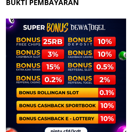
BUKTI PEMBAYARAN