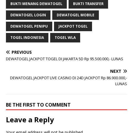
BUKTI MENANG DEWATOGEL
BUKTI TRANSFER
DEWATOGEL LOGIN
DEWATOGEL MOBILE
DEWATOGEL PENIPU
JACKPOT TOGEL
TOGEL INDONESIA
TOGEL WLA
PREVIOUS
DEWATOGEL JACKPOT TOGEL DI JAKARTA 5D Rp 95.500.000,- LUNAS
NEXT
DEWATOGEL JACKPOT LIVE CASINO DI 24D JACKPOT Rp 86.900.000,-
LUNAS
BE THE FIRST TO COMMENT
Leave a Reply
Your email address will not be published.