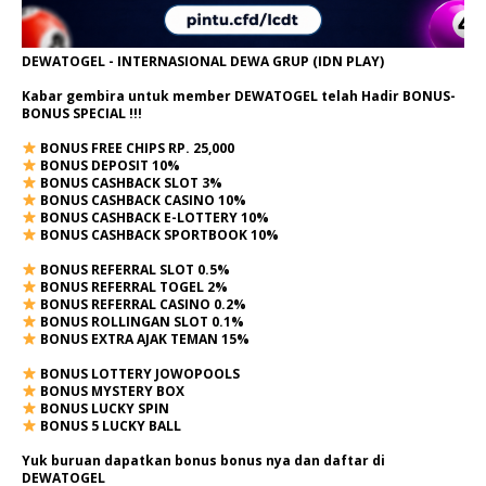
DEWATOGEL - INTERNASIONAL DEWA GRUP (IDN PLAY)
Kabar gembira untuk member DEWATOGEL telah Hadir
BONUS-
BONUS SPECIAL
!!!
BONUS FREE CHIPS RP. 25,000
BONUS DEPOSIT 10%
BONUS CASHBACK SLOT 3%
BONUS CASHBACK CASINO 10%
BONUS CASHBACK E-LOTTERY 10%
BONUS CASHBACK SPORTBOOK 10%
BONUS REFERRAL SLOT 0.5%
BONUS REFERRAL TOGEL 2%
BONUS REFERRAL CASINO 0.2%
BONUS ROLLINGAN SLOT 0.1%
BONUS EXTRA AJAK TEMAN 15%
BONUS LOTTERY JOWOPOOLS
BONUS MYSTERY BOX
BONUS LUCKY SPIN
BONUS 5 LUCKY BALL
Yuk buruan dapatkan bonus bonus nya dan daftar di
DEWATOGEL