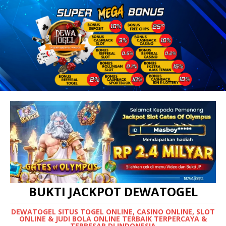
BUKTI JACKPOT DEWATOGEL
DEWATOGEL SITUS TOGEL ONLINE, CASINO ONLINE, SLOT
ONLINE & JUDI BOLA ONLINE TERBAIK TERPERCAYA &
TERBESAR DI INDONESIA