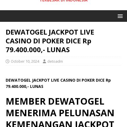
DEWATOGEL JACKPOT LIVE
CASINO DI POKER DICE Rp
79.400.000,- LUNAS
October 10, 2024
detoadm
DEWATOGEL JACKPOT LIVE CASINO DI POKER DICE Rp
79.400.000,- LUNAS
MEMBER DEWATOGEL
MENERIMA PELUNASAN
KEMENANGAN JACKPOT