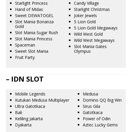
Starlight Princess
Candy Village
Hand of Midas
Starlight Christmas
Sweet DEWATOGEL
Joker Jewels
Slot Mania Bonanza
5 Lion Gold
Gold
5 Lion Gold Megaways
Slot Mania Sugar Rush
Wild West Gold
Slot Mania Princess
Wild West Megaways
Spaceman
Slot Mania Gates
Sweet Slot Mania
Olympus
Fruit Party
– IDN SLOT
Mobile Legends
Medusa
Kutukan Medusa Multiplayer
Domino QQ Big Win
Ultra Gatotkaca
Sirus Gila
Bali
Gatotkaca
Keliling Jakarta
Power of Odin
Djakarta
Aztec Lucky Gems