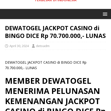
DEWATOGEL JACKPOT CASINO di
BINGO DICE Rp 70.700.000,- LUNAS
April 30, 2024
detoadm
DEWATOGEL JACKPOT CASINO di BINGO DICE Rp
70.700.000,- LUNAS
MEMBER DEWATOGEL
MENERIMA PELUNASAN
KEMENANGAN JACKPOT