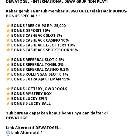
DEWATOGEL - INTERNASIONAL DEWA GRUP (IDN PLAY)
Kabar gembira untuk member DEWATOGEL telah Hadir
BONUS-
BONUS SPECIAL
!!!
BONUS FREE CHIPS RP. 25,000
BONUS DEPOSIT 10%
BONUS CASHBACK SLOT 3%
BONUS CASHBACK CASINO 10%
BONUS CASHBACK E-LOTTERY 10%
BONUS CASHBACK SPORTBOOK 10%
BONUS REFERRAL SLOT 0.5%
BONUS REFERRAL TOGEL 2%
BONUS REFERRAL CASINO 0.2%
BONUS ROLLINGAN SLOT 0.1%
BONUS EXTRA AJAK TEMAN 15%
BONUS LOTTERY JOWOPOOLS
BONUS MYSTERY BOX
BONUS LUCKY SPIN
BONUS 5 LUCKY BALL
Yuk buruan dapatkan bonus bonus nya dan daftar di
DEWATOGEL
Link Alternatif
DEWATOGEL
:
Link Alternatif 1