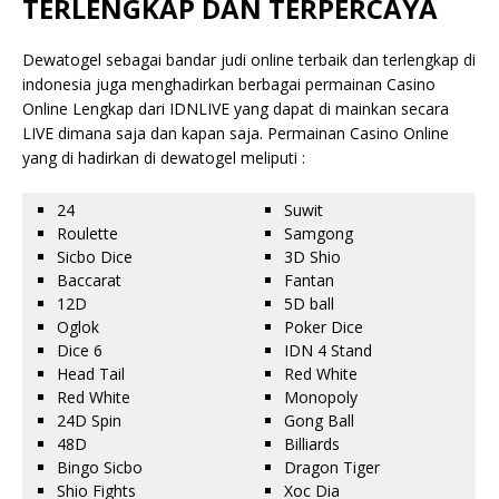
TERLENGKAP DAN TERPERCAYA
Dewatogel sebagai bandar judi online terbaik dan terlengkap di
indonesia juga menghadirkan berbagai permainan Casino
Online Lengkap dari IDNLIVE yang dapat di mainkan secara
LIVE dimana saja dan kapan saja. Permainan Casino Online
yang di hadirkan di dewatogel meliputi :
24
Suwit
Roulette
Samgong
Sicbo Dice
3D Shio
Baccarat
Fantan
12D
5D ball
Oglok
Poker Dice
Dice 6
IDN 4 Stand
Head Tail
Red White
Red White
Monopoly
24D Spin
Gong Ball
48D
Billiards
Bingo Sicbo
Dragon Tiger
Shio Fights
Xoc Dia