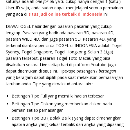
satunya adalah
one for all
yaitu cukup hanya dengan 1 (satu )
User ID saja, anda sudah dapat menjelajahi semua permainan
yang ada di
situs judi
online terbaik di Indonesia
ini.
DEWATOGEL hadir dengan pasaran-pasaran yang cukup
lengkap. Pasaran yang hadir ada pasaran 3D, pasaran 4D,
pasaran WILD 4D, dan juga pasaran 5D. Pasaran 4D, yang
terkenal diantara pencinta TOGEL di INDONESIA adalah Togel
Sydney, Togel Singapore, Togel Hongkong. Selain 3 (tiga)
pasaran tersebut, pasaran Togel Toto Macau yang bisa
disaksikan secara Live setiap hari di platform Youtube juga
dapat ditemukan di situs ini. Tipe-tipe pasangan /
bettingan
yang beragam dapat dipilih pada saat melakukan pemasangan
taruhan anda. Tipe yang dimaksud antara lain :
Bettingan Tipe Full yang memiliki hadiah terbesar
Bettingan Tipe Diskon yang memberikan diskon pada
pemain setiap pemasangan
Bettingan Tipe BB ( Bolak Balik ) yang dapat dimenangkan
apabila angka yang keluar terbalik dari angka yang dipasang