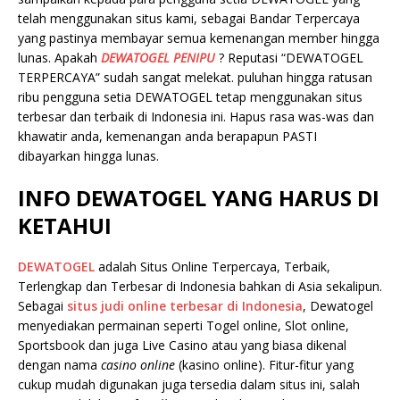
telah menggunakan situs kami, sebagai Bandar Terpercaya
yang pastinya membayar semua kemenangan member hingga
lunas. Apakah
DEWATOGEL PENIPU
? Reputasi “DEWATOGEL
TERPERCAYA” sudah sangat melekat. puluhan hingga ratusan
ribu pengguna setia DEWATOGEL tetap menggunakan situs
terbesar dan terbaik di Indonesia ini. Hapus rasa was-was dan
khawatir anda, kemenangan anda berapapun PASTI
dibayarkan hingga lunas.
INFO DEWATOGEL YANG HARUS DI
KETAHUI
DEWATOGEL
adalah Situs Online Terpercaya, Terbaik,
Terlengkap dan Terbesar di Indonesia bahkan di Asia sekalipun.
Sebagai
situs judi online terbesar di Indonesia
, Dewatogel
menyediakan permainan seperti Togel online, Slot online,
Sportsbook dan juga Live Casino atau yang biasa dikenal
dengan nama
casino online
(kasino online). Fitur-fitur yang
cukup mudah digunakan juga tersedia dalam situs ini, salah