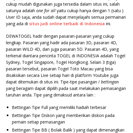
cukup mudah digunakan juga tersedia dalam situs ini, salah
satunya adalah
one for all
yaitu cukup hanya dengan 1 (satu )
User ID saja, anda sudah dapat menjelajahi semua permainan
yang ada di
situs judi
online terbaik di Indonesia
ini.
DEWATOGEL hadir dengan pasaran-pasaran yang cukup
lengkap. Pasaran yang hadir ada pasaran 3D, pasaran 4D,
pasaran WILD 4D, dan juga pasaran 5D. Pasaran 4D, yang
terkenal diantara pencinta TOGEL di INDONESIA adalah Togel
Sydney, Togel Singapore, Togel Hongkong. Selain 3 (tiga)
pasaran tersebut, pasaran Togel Toto Macau yang bisa
disaksikan secara Live setiap hari di platform Youtube juga
dapat ditemukan di situs ini. Tipe-tipe pasangan /
bettingan
yang beragam dapat dipilih pada saat melakukan pemasangan
taruhan anda. Tipe yang dimaksud antara lain :
Bettingan Tipe Full yang memiliki hadiah terbesar
Bettingan Tipe Diskon yang memberikan diskon pada
pemain setiap pemasangan
Bettingan Tipe BB ( Bolak Balik ) yang dapat dimenangkan