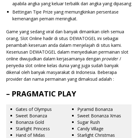
apabila angka yang keluar terbalik dari angka yang dipasang
Bettingan Tipe Prize yang memungkinkan persentase
kemenangan pemain meningkat.
Game yang sedang viral dan banyak dimainkan oleh semua
orang, Slot Online hadir di situs DEWATOGEL ini sebagai
penambah keseruan anda dalam menjelajah di situs kami.
Keseriusan DEWATOGEL dalam menyediakan permainan slot
online diwujudkan dalam kerjasamanya dengan
provider
/
penyedia slot online kelas dunia yang juga sudah banyak
dikenal oleh banyak masyarakat di Indonesia. Beberapa
provider dan nama permainan yang dimaksud adalah :
– PRAGMATIC PLAY
Gates of Olympus
Pyramid Bonanza
Sweet Bonanza
Sweet Bonanza Xmas
Bonanza Gold
Sugar Rush
Starlight Princess
Candy Village
Hand of Midas
Starlight Christmas