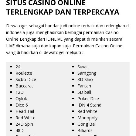
SITUS CASINO ONLINE
TERLENGKAP DAN TERPERCAYA
Dewatogel sebagai bandar judi online terbaik dan terlengkap di
indonesia juga menghadirkan berbagai permainan Casino
Online Lengkap dari IDNLIVE yang dapat di mainkan secara
LIVE dimana saja dan kapan saja. Permainan Casino Online
yang di hadirkan di dewatogel meliputi :
24
Suwit
Roulette
Samgong
Sicbo Dice
3D Shio
Baccarat
Fantan
12D
5D ball
Oglok
Poker Dice
Dice 6
IDN 4 Stand
Head Tail
Red White
Red White
Monopoly
24D Spin
Gong Ball
48D
Billiards