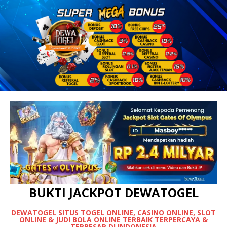
BUKTI JACKPOT DEWATOGEL
DEWATOGEL SITUS TOGEL ONLINE, CASINO ONLINE, SLOT
ONLINE & JUDI BOLA ONLINE TERBAIK TERPERCAYA &
TERBESAR DI INDONESIA