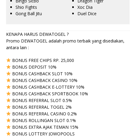
Bingo Sicbo
Dragon Tiger
Shio Fights
Xoc Dia
Gong Ball Jitu
Duel Dice
KENAPA HARUS DEWATOGEL ?
Promo DEWATOGEL adalah promo terbaik yang disediakan,
antara lain :
BONUS FREE CHIPS RP. 25,000
BONUS DEPOSIT 10%
BONUS CASHBACK SLOT 10%
BONUS CASHBACK CASINO 10%
BONUS CASHBACK E-LOTTERY 10%
BONUS CASHBACK SPORTBOOK 10%
BONUS REFERRAL SLOT 0.5%
BONUS REFERRAL TOGEL 2%
BONUS REFERRAL CASINO 0.2%
BONUS ROLLINGAN SLOT 0.1%
BONUS EXTRA AJAK TEMAN 15%
BONUS LOTTERY JOWOPOOLS