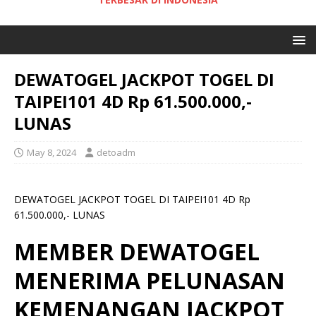
DEWATOGEL JACKPOT TOGEL DI
TAIPEI101 4D Rp 61.500.000,-
LUNAS
May 8, 2024
detoadm
DEWATOGEL JACKPOT TOGEL DI TAIPEI101 4D Rp
61.500.000,- LUNAS
MEMBER DEWATOGEL
MENERIMA PELUNASAN
KEMENANGAN JACKPOT