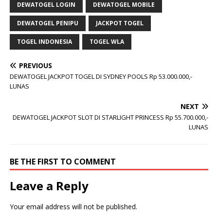
DEWATOGEL LOGIN
DEWATOGEL MOBILE
DEWATOGEL PENIPU
JACKPOT TOGEL
TOGEL INDONESIA
TOGEL WLA
PREVIOUS
DEWATOGEL JACKPOT TOGEL DI SYDNEY POOLS Rp 53.000.000,-
LUNAS
NEXT
DEWATOGEL JACKPOT SLOT DI STARLIGHT PRINCESS Rp 55.700.000,-
LUNAS
BE THE FIRST TO COMMENT
Leave a Reply
Your email address will not be published.