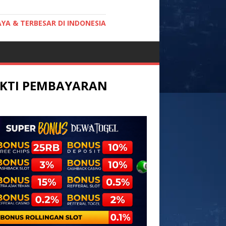
YA & TERBESAR DI INDONESIA
KTI PEMBAYARAN