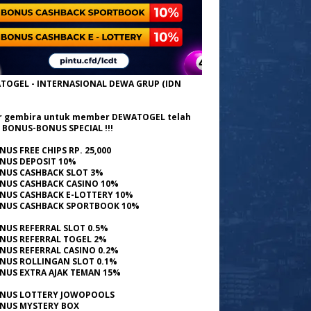
TOGEL - INTERNASIONAL DEWA GRUP (IDN
r gembira untuk member DEWATOGEL telah
r
BONUS-BONUS SPECIAL
!!!
US FREE CHIPS RP. 25,000
NUS DEPOSIT 10%
NUS CASHBACK SLOT 3%
NUS CASHBACK CASINO 10%
NUS CASHBACK E-LOTTERY 10%
NUS CASHBACK SPORTBOOK 10%
NUS REFERRAL SLOT 0.5%
NUS REFERRAL TOGEL 2%
NUS REFERRAL CASINO 0.2%
NUS ROLLINGAN SLOT 0.1%
NUS EXTRA AJAK TEMAN 15%
NUS LOTTERY JOWOPOOLS
NUS MYSTERY BOX