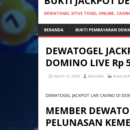
BUKTI JACKPOT D
DEWATOGEL SITUS TOGEL ONLINE, CASINO
BERANDA
BUKTI PEMBAYARAN DEW
DEWATOGEL JACKP
DOMINO LIVE Rp 5
March 15, 2024
detoadm
Bukti Ja
DEWATOGEL JACKPOT LIVE CASINO DI DOMI
MEMBER DEWATO
PELUNASAN KEME