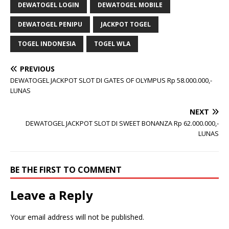
DEWATOGEL LOGIN
DEWATOGEL MOBILE
DEWATOGEL PENIPU
JACKPOT TOGEL
TOGEL INDONESIA
TOGEL WLA
PREVIOUS
DEWATOGEL JACKPOT SLOT DI GATES OF OLYMPUS Rp 58.000.000,-
LUNAS
NEXT
DEWATOGEL JACKPOT SLOT DI SWEET BONANZA Rp 62.000.000,-
LUNAS
BE THE FIRST TO COMMENT
Leave a Reply
Your email address will not be published.