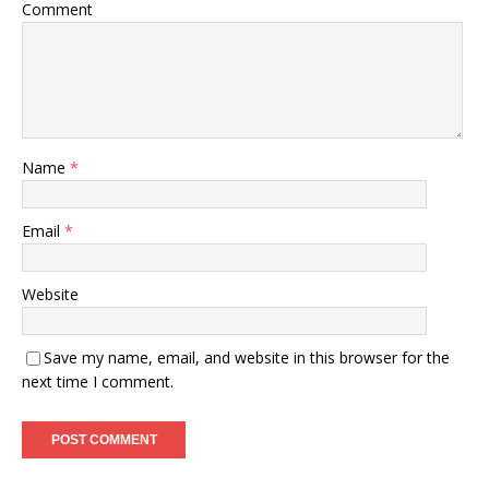
Comment
Name
*
Email
*
Website
Save my name, email, and website in this browser for the
next time I comment.