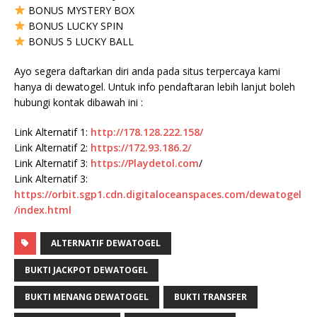
BONUS MYSTERY BOX
BONUS LUCKY SPIN
BONUS 5 LUCKY BALL
Ayo segera daftarkan diri anda pada situs terpercaya kami
hanya di dewatogel. Untuk info pendaftaran lebih lanjut boleh
hubungi kontak dibawah ini :
Link Alternatif 1:
http://178.128.222.158/
Link Alternatif 2:
https://172.93.186.2/
Link Alternatif 3:
https://
Playdetol.com
/
Link Alternatif 3:
https://orbit.sgp1.cdn.digitaloceanspaces.com/dewatogel
/index.html
ALTERNATIF DEWATOGEL
BUKTI JACKPOT DEWATOGEL
BUKTI MENANG DEWATOGEL
BUKTI TRANSFER