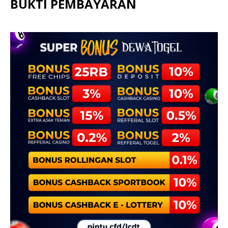
BUKTI PEMBAYARAN