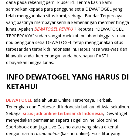
dana pada rekening pemilik user id. Terima kasih kami
sampaikan kepada para pengguna setia DEWATOGEL yang
telah menggunakan situs kami, sebagai Bandar Terpercaya
yang pastinya membayar semua kemenangan member hingga
lunas. Apakah
DEWATOGEL PENIPU
? Reputasi “DEWATOGEL
TERPERCAYA” sudah sangat melekat. puluhan hingga ratusan
ribu pengguna setia DEWATOGEL tetap menggunakan situs
terbesar dan terbaik di Indonesia ini. Hapus rasa was-was dan
khawatir anda, kemenangan anda berapapun PASTI
dibayarkan hingga lunas.
INFO DEWATOGEL YANG HARUS DI
KETAHUI
DEWATOGEL
adalah Situs Online Terpercaya, Terbaik,
Terlengkap dan Terbesar di Indonesia bahkan di Asia sekalipun.
Sebagai
situs judi online terbesar di Indonesia
, Dewatogel
menyediakan permainan seperti Togel online, Slot online,
Sportsbook dan juga Live Casino atau yang biasa dikenal
dengan nama
casino online
(kasino online). Fitur-fitur yang