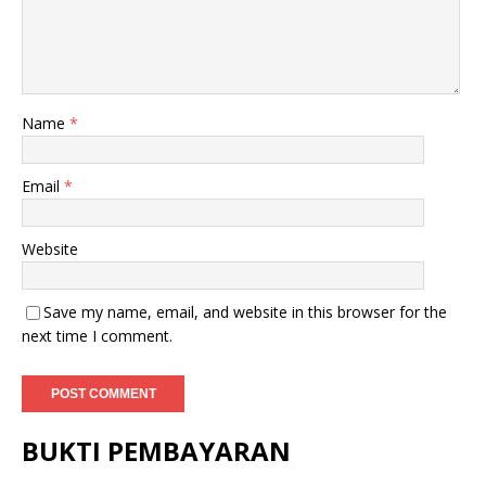
Name
*
Email
*
Website
Save my name, email, and website in this browser for the
next time I comment.
BUKTI PEMBAYARAN