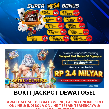
BUKTI JACKPOT DEWATOGEL
DEWATOGEL SITUS TOGEL ONLINE, CASINO ONLINE, SLOT
ONLINE & JUDI BOLA ONLINE TERBAIK TERPERCAYA &
TERBESAR DI INDONESIA