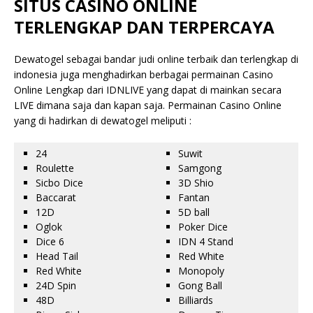
SITUS CASINO ONLINE
TERLENGKAP DAN TERPERCAYA
Dewatogel sebagai bandar judi online terbaik dan terlengkap di
indonesia juga menghadirkan berbagai permainan Casino
Online Lengkap dari IDNLIVE yang dapat di mainkan secara
LIVE dimana saja dan kapan saja. Permainan Casino Online
yang di hadirkan di dewatogel meliputi :
24
Suwit
Roulette
Samgong
Sicbo Dice
3D Shio
Baccarat
Fantan
12D
5D ball
Oglok
Poker Dice
Dice 6
IDN 4 Stand
Head Tail
Red White
Red White
Monopoly
24D Spin
Gong Ball
48D
Billiards