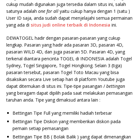
cukup mudah digunakan juga tersedia dalam situs ini, salah
satunya adalah
one for all
yaitu cukup hanya dengan 1 (satu )
User ID saja, anda sudah dapat menjelajahi semua permainan
yang ada di
situs judi
online terbaik di Indonesia
ini.
DEWATOGEL hadir dengan pasaran-pasaran yang cukup
lengkap. Pasaran yang hadir ada pasaran 3D, pasaran 4D,
pasaran WILD 4D, dan juga pasaran 5D. Pasaran 4D, yang
terkenal diantara pencinta TOGEL di INDONESIA adalah Togel
Sydney, Togel Singapore, Togel Hongkong. Selain 3 (tiga)
pasaran tersebut, pasaran Togel Toto Macau yang bisa
disaksikan secara Live setiap hari di platform Youtube juga
dapat ditemukan di situs ini. Tipe-tipe pasangan /
bettingan
yang beragam dapat dipilih pada saat melakukan pemasangan
taruhan anda. Tipe yang dimaksud antara lain :
Bettingan Tipe Full yang memiliki hadiah terbesar
Bettingan Tipe Diskon yang memberikan diskon pada
pemain setiap pemasangan
Bettingan Tipe BB ( Bolak Balik ) yang dapat dimenangkan