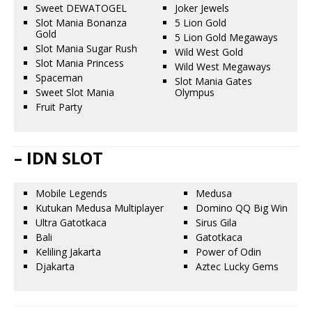
Sweet DEWATOGEL
Joker Jewels
Slot Mania Bonanza
5 Lion Gold
Gold
5 Lion Gold Megaways
Slot Mania Sugar Rush
Wild West Gold
Slot Mania Princess
Wild West Megaways
Spaceman
Slot Mania Gates
Sweet Slot Mania
Olympus
Fruit Party
– IDN SLOT
Mobile Legends
Medusa
Kutukan Medusa Multiplayer
Domino QQ Big Win
Ultra Gatotkaca
Sirus Gila
Bali
Gatotkaca
Keliling Jakarta
Power of Odin
Djakarta
Aztec Lucky Gems