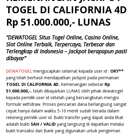
TOGEL DI CALIFORNIA 4D
Rp 51.000.000,- LUNAS
“DEWATOGEL Situs Togel Online, Casino Online,
Slot Online Terbaik, Terpercaya, Terbesar dan
Terlengkap di Indonesia – Jackpot berapapun pasti
dibayar”
DEWATOGEL
mengucapkan selamat kepada user id :
OKY**
yang telah berhasil mendapatkan jackpot pada permainan
TOGEL DI CALIFORNIA 4D.
Kemenangan sebesar
Rp
51.000.000
,-.
telah dibayarkan LUNAS oleh pihak dewatogel
kepada pemilik user id setelah yang bersangkutan mengisi
formulir withdraw. Proses pencairan dana berlangsung sangat
cepat hanya dalam waktu 5-10 menit sudah berada dalam
rekening pemilik user id. Bukti transfer yang dapat anda lihat
adalah bukti
SAH / VALID
yang langsung di dapatkan melalui
bukti transaksi dari Bank yang digunakan untuk pengiriman