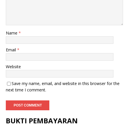
Name
*
Email
*
Website
Save my name, email, and website in this browser for the
next time I comment.
BUKTI PEMBAYARAN