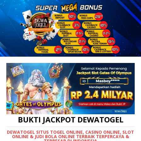
BUKTI JACKPOT DEWATOGEL
DEWATOGEL SITUS TOGEL ONLINE, CASINO ONLINE, SLOT
ONLINE & JUDI BOLA ONLINE TERBAIK TERPERCAYA &
TERBESAR DI INDONESIA