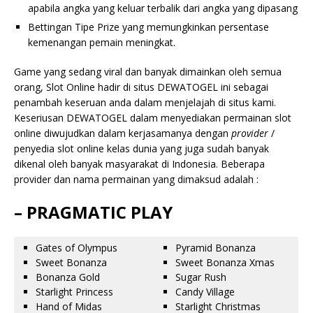
apabila angka yang keluar terbalik dari angka yang dipasang
Bettingan Tipe Prize yang memungkinkan persentase
kemenangan pemain meningkat.
Game yang sedang viral dan banyak dimainkan oleh semua
orang, Slot Online hadir di situs DEWATOGEL ini sebagai
penambah keseruan anda dalam menjelajah di situs kami.
Keseriusan DEWATOGEL dalam menyediakan permainan slot
online diwujudkan dalam kerjasamanya dengan
provider
/
penyedia slot online kelas dunia yang juga sudah banyak
dikenal oleh banyak masyarakat di Indonesia. Beberapa
provider dan nama permainan yang dimaksud adalah :
– PRAGMATIC PLAY
Gates of Olympus
Pyramid Bonanza
Sweet Bonanza
Sweet Bonanza Xmas
Bonanza Gold
Sugar Rush
Starlight Princess
Candy Village
Hand of Midas
Starlight Christmas