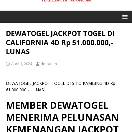
DEWATOGEL JACKPOT TOGEL DI
CALIFORNIA 4D Rp 51.000.000,-
LUNAS
April 1, 2024
detoadm
DEWATOGEL JACKPOT TOGEL DI SHIO KAMBING 4D Rp
61.000.000,- LUNAS
MEMBER DEWATOGEL
MENERIMA PELUNASAN
KEMENANGAN JACKPOT