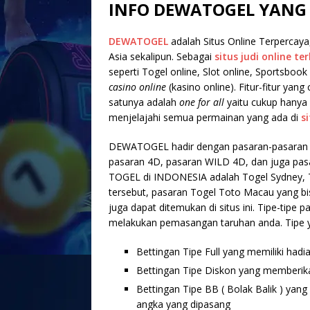
INFO DEWATOGEL YANG 
DEWATOGEL
adalah Situs Online Terpercaya
Asia sekalipun. Sebagai
situs jud
i
online ter
seperti Togel online, Slot online, Sportsboo
casino online
(kasino online). Fitur-fitur yan
satunya adalah
one for all
yaitu cukup hanya 
menjelajahi semua permainan yang ada di
s
DEWATOGEL hadir dengan pasaran-pasaran y
pasaran 4D, pasaran WILD 4D, dan juga pasa
TOGEL di INDONESIA adalah Togel Sydney, To
tersebut, pasaran Togel Toto Macau yang bis
juga dapat ditemukan di situs ini. Tipe-tipe 
melakukan pemasangan taruhan anda. Tipe ya
Bettingan Tipe Full yang memiliki hadi
Bettingan Tipe Diskon yang memberik
Bettingan Tipe BB ( Bolak Balik ) yang
angka yang dipasang