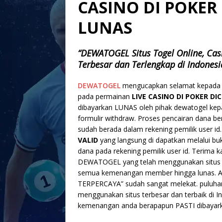
CASINO DI POKER D
LUNAS
“DEWATOGEL Situs Togel Online, Casi
Terbesar dan Terlengkap di Indonesi
DEWATOGEL
mengucapkan selamat kepada u
pada permainan
LIVE CASINO DI POKER DIC
dibayarkan LUNAS oleh pihak dewatogel kepa
formulir withdraw. Proses pencairan dana b
sudah berada dalam rekening pemilik user id.
VALID
yang langsung di dapatkan melalui buk
dana pada rekening pemilik user id. Terima 
DEWATOGEL yang telah menggunakan situs k
semua kemenangan member hingga lunas. 
TERPERCAYA” sudah sangat melekat. puluha
menggunakan situs terbesar dan terbaik di I
kemenangan anda berapapun PASTI dibayark