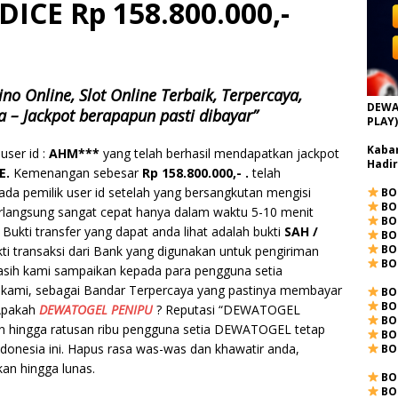
ICE Rp 158.800.000,-
no Online, Slot Online Terbaik, Terpercaya,
DEWA
a – Jackpot berapapun pasti dibayar”
PLAY)
Kaba
ser id :
AHM***
yang telah berhasil mendapatkan jackpot
Hadi
E.
Kemenangan sebesar
Rp 158.800.000,- .
telah
da pemilik user id setelah yang bersangkutan mengisi
BON
BO
erlangsung sangat cepat hanya dalam waktu 5-10 menit
BO
 Bukti transfer yang dapat anda lihat adalah bukti
SAH /
BO
BO
ti transaksi dari Bank yang digunakan untuk pengiriman
BO
kasih kami sampaikan kepada para pengguna setia
ami, sebagai Bandar Terpercaya yang pastinya membayar
BO
BO
Apakah
DEWATOGEL PENIPU
? Reputasi “DEWATOGEL
BO
n hingga ratusan ribu pengguna setia DEWATOGEL tetap
BO
ndonesia ini. Hapus rasa was-was dan khawatir anda,
BO
an hingga lunas.
BO
BO