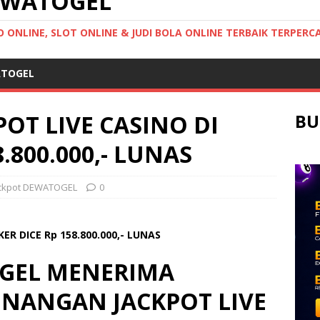
EWATOGEL
 ONLINE, SLOT ONLINE & JUDI BOLA ONLINE TERBAIK TERPERCA
ATOGEL
OT LIVE CASINO DI
BU
.800.000,- LUNAS
ackpot DEWATOGEL
0
R DICE Rp 158.800.000,- LUNAS
GEL MENERIMA
NANGAN JACKPOT LIVE