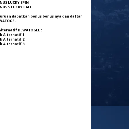
NUS LUCKY SPIN
NUS 5 LUCKY BALL
uruan dapatkan bonus bonus nya dan daftar
EWATOGEL
Alternatif
DEWATOGEL
:
k Alternatif 1
k Alternatif 2
k Alternatif 3