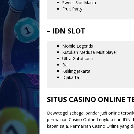
Sweet Slot Mania
Fruit Party
– IDN SLOT
Mobile Legends
Kutukan Medusa Multiplayer
Ultra Gatotkaca
Bali
Keliling Jakarta
Djakarta
SITUS CASINO ONLINE 
Dewatogel sebagai bandar judi online terbai
permainan Casino Online Lengkap dari IDNLI
kapan saja. Permainan Casino Online yang di 