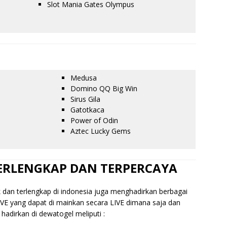
Slot Mania Gates Olympus
Medusa
Domino QQ Big Win
Sirus Gila
Gatotkaca
Power of Odin
Aztec Lucky Gems
TERLENGKAP DAN TERPERCAYA
k dan terlengkap di indonesia juga menghadirkan berbagai
VE yang dapat di mainkan secara LIVE dimana saja dan
hadirkan di dewatogel meliputi :