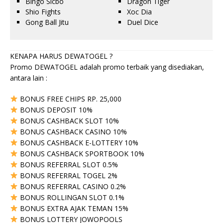
Bingo Sicbo
Dragon Tiger
Shio Fights
Xoc Dia
Gong Ball Jitu
Duel Dice
KENAPA HARUS DEWATOGEL ?
Promo DEWATOGEL adalah promo terbaik yang disediakan,
antara lain :
BONUS FREE CHIPS RP. 25,000
BONUS DEPOSIT 10%
BONUS CASHBACK SLOT 10%
BONUS CASHBACK CASINO 10%
BONUS CASHBACK E-LOTTERY 10%
BONUS CASHBACK SPORTBOOK 10%
BONUS REFERRAL SLOT 0.5%
BONUS REFERRAL TOGEL 2%
BONUS REFERRAL CASINO 0.2%
BONUS ROLLINGAN SLOT 0.1%
BONUS EXTRA AJAK TEMAN 15%
BONUS LOTTERY JOWOPOOLS