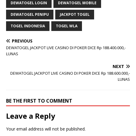
DEWATOGEL LOGIN
DEWATOGEL MOBILE
DEWATOGEL PENIPU
JACKPOT TOGEL
TOGEL INDONESIA
TOGEL WLA
PREVIOUS
DEWATOGEL JACKPOT LIVE CASINO DI POKER DICE Rp 188.400.000,-
LUNAS
NEXT
DEWATOGEL JACKPOT LIVE CASINO DI POKER DICE Rp 188.600.000,-
LUNAS
BE THE FIRST TO COMMENT
Leave a Reply
Your email address will not be published.