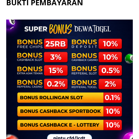
BUKTI PEMBAYARAN