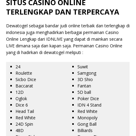
SITUS CASINO ONLINE
TERLENGKAP DAN TERPERCAYA
Dewatogel sebagai bandar judi online terbaik dan terlengkap di
indonesia juga menghadirkan berbagai permainan Casino
Online Lengkap dari IDNLIVE yang dapat di mainkan secara
LIVE dimana saja dan kapan saja. Permainan Casino Online
yang di hadirkan di dewatogel meliputi :
24
Suwit
Roulette
Samgong
Sicbo Dice
3D Shio
Baccarat
Fantan
12D
5D ball
Oglok
Poker Dice
Dice 6
IDN 4 Stand
Head Tail
Red White
Red White
Monopoly
24D Spin
Gong Ball
48D
Billiards