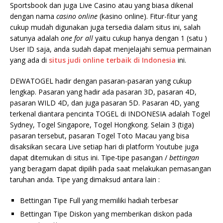
Sportsbook dan juga Live Casino atau yang biasa dikenal
dengan nama
casino online
(kasino online). Fitur-fitur yang
cukup mudah digunakan juga tersedia dalam situs ini, salah
satunya adalah
one for all
yaitu cukup hanya dengan 1 (satu )
User ID saja, anda sudah dapat menjelajahi semua permainan
yang ada di
situs judi
online terbaik di Indonesia
ini.
DEWATOGEL hadir dengan pasaran-pasaran yang cukup
lengkap. Pasaran yang hadir ada pasaran 3D, pasaran 4D,
pasaran WILD 4D, dan juga pasaran 5D. Pasaran 4D, yang
terkenal diantara pencinta TOGEL di INDONESIA adalah Togel
Sydney, Togel Singapore, Togel Hongkong. Selain 3 (tiga)
pasaran tersebut, pasaran Togel Toto Macau yang bisa
disaksikan secara Live setiap hari di platform Youtube juga
dapat ditemukan di situs ini. Tipe-tipe pasangan /
bettingan
yang beragam dapat dipilih pada saat melakukan pemasangan
taruhan anda. Tipe yang dimaksud antara lain :
Bettingan Tipe Full yang memiliki hadiah terbesar
Bettingan Tipe Diskon yang memberikan diskon pada