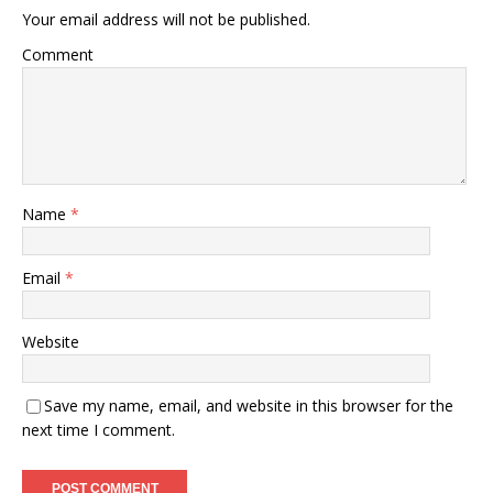
Your email address will not be published.
Comment
Name
*
Email
*
Website
Save my name, email, and website in this browser for the
next time I comment.