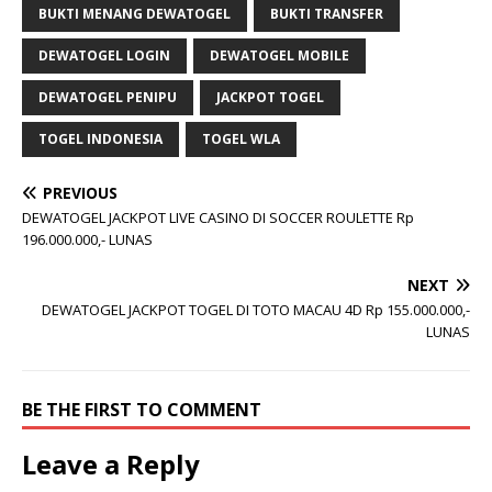
BUKTI MENANG DEWATOGEL
BUKTI TRANSFER
DEWATOGEL LOGIN
DEWATOGEL MOBILE
DEWATOGEL PENIPU
JACKPOT TOGEL
TOGEL INDONESIA
TOGEL WLA
PREVIOUS
DEWATOGEL JACKPOT LIVE CASINO DI SOCCER ROULETTE Rp
196.000.000,- LUNAS
NEXT
DEWATOGEL JACKPOT TOGEL DI TOTO MACAU 4D Rp 155.000.000,-
LUNAS
BE THE FIRST TO COMMENT
Leave a Reply