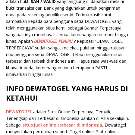
adalah bukti
SAH / VALID
yang langsung di dapatkan melalui
bukti transaksi dari Bank yang digunakan untuk pengiriman
dana pada rekening pemilik user id. Terima kasih kami
sampaikan kepada para pengguna setia DEWATOGEL yang
telah menggunakan situs kami, sebagai Bandar Terpercaya
yang pastinya membayar semua kemenangan member hingga
lunas. Apakah
DEWATOGEL PENIPU
? Reputasi “DEWATOGEL
TERPERCAYA” sudah sangat melekat. puluhan hingga ratusan
ribu pengguna setia DEWATOGEL tetap menggunakan situs
terbesar dan terbaik di Indonesia ini. Hapus rasa was-was dan
khawatir anda, kemenangan anda berapapun PASTI
dibayarkan hingga lunas.
INFO DEWATOGEL YANG HARUS DI
KETAHUI
DEWATOGEL
adalah Situs Online Terpercaya, Terbaik,
Terlengkap dan Terbesar di Indonesia bahkan di Asia sekalipun.
Sebagai
situs judi online terbesar di Indonesia
, Dewatogel
menyediakan permainan seperti Togel online, Slot online,