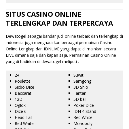
SITUS CASINO ONLINE
TERLENGKAP DAN TERPERCAYA
Dewatogel sebagai bandar judi online terbaik dan terlengkap di
indonesia juga menghadirkan berbagai permainan Casino
Online Lengkap dari IDNLIVE yang dapat di mainkan secara
LIVE dimana saja dan kapan saja. Permainan Casino Online
yang di hadirkan di dewatogel meliputi :
24
Suwit
Roulette
Samgong
Sicbo Dice
3D Shio
Baccarat
Fantan
12D
5D ball
Oglok
Poker Dice
Dice 6
IDN 4 Stand
Head Tail
Red White
Red White
Monopoly