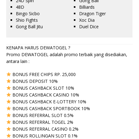
24D Spin
Gong Ball
48D
Billiards
Bingo Sicbo
Dragon Tiger
Shio Fights
Xoc Dia
Gong Ball Jitu
Duel Dice
KENAPA HARUS DEWATOGEL ?
Promo DEWATOGEL adalah promo terbaik yang disediakan,
antara lain :
BONUS FREE CHIPS RP. 25,000
BONUS DEPOSIT 10%
BONUS CASHBACK SLOT 10%
BONUS CASHBACK CASINO 10%
BONUS CASHBACK E-LOTTERY 10%
BONUS CASHBACK SPORTBOOK 10%
BONUS REFERRAL SLOT 0.5%
BONUS REFERRAL TOGEL 2%
BONUS REFERRAL CASINO 0.2%
BONUS ROLLINGAN SLOT 0.1%