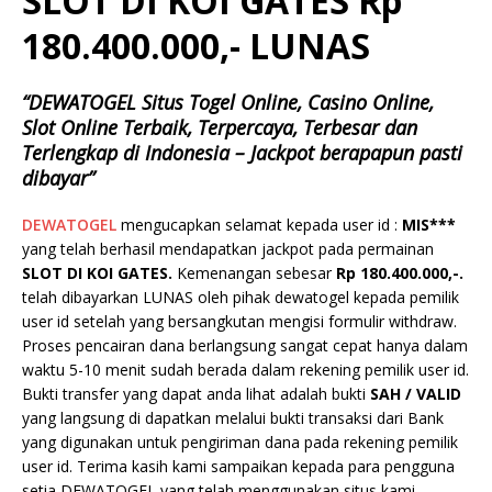
SLOT DI KOI GATES Rp
180.400.000,- LUNAS
“DEWATOGEL Situs Togel Online, Casino Online,
Slot Online Terbaik, Terpercaya, Terbesar dan
Terlengkap di Indonesia – Jackpot berapapun pasti
dibayar”
DEWATOGEL
mengucapkan selamat kepada user id :
MIS***
yang telah berhasil mendapatkan jackpot pada permainan
SLOT DI KOI GATES.
Kemenangan sebesar
Rp 180.400.000,-.
telah dibayarkan LUNAS oleh pihak dewatogel kepada pemilik
user id setelah yang bersangkutan mengisi formulir withdraw.
Proses pencairan dana berlangsung sangat cepat hanya dalam
waktu 5-10 menit sudah berada dalam rekening pemilik user id.
Bukti transfer yang dapat anda lihat adalah bukti
SAH / VALID
yang langsung di dapatkan melalui bukti transaksi dari Bank
yang digunakan untuk pengiriman dana pada rekening pemilik
user id. Terima kasih kami sampaikan kepada para pengguna
setia DEWATOGEL yang telah menggunakan situs kami,