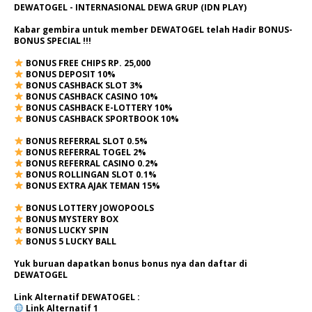
DEWATOGEL - INTERNASIONAL DEWA GRUP (IDN PLAY)
Kabar gembira untuk member DEWATOGEL telah Hadir
BONUS-
BONUS SPECIAL
!!!
BONUS FREE CHIPS RP. 25,000
BONUS DEPOSIT 10%
BONUS CASHBACK SLOT 3%
BONUS CASHBACK CASINO 10%
BONUS CASHBACK E-LOTTERY 10%
BONUS CASHBACK SPORTBOOK 10%
BONUS REFERRAL SLOT 0.5%
BONUS REFERRAL TOGEL 2%
BONUS REFERRAL CASINO 0.2%
BONUS ROLLINGAN SLOT 0.1%
BONUS EXTRA AJAK TEMAN 15%
BONUS LOTTERY JOWOPOOLS
BONUS MYSTERY BOX
BONUS LUCKY SPIN
BONUS 5 LUCKY BALL
Yuk buruan dapatkan bonus bonus nya dan daftar di
DEWATOGEL
Link Alternatif
DEWATOGEL
:
Link Alternatif 1