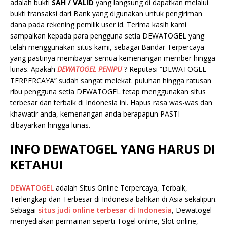
adalah bukti
SAH / VALID
yang langsung di dapatkan melalui
bukti transaksi dari Bank yang digunakan untuk pengiriman
dana pada rekening pemilik user id. Terima kasih kami
sampaikan kepada para pengguna setia DEWATOGEL yang
telah menggunakan situs kami, sebagai Bandar Terpercaya
yang pastinya membayar semua kemenangan member hingga
lunas. Apakah
DEWATOGEL PENIPU
? Reputasi “DEWATOGEL
TERPERCAYA” sudah sangat melekat. puluhan hingga ratusan
ribu pengguna setia DEWATOGEL tetap menggunakan situs
terbesar dan terbaik di Indonesia ini. Hapus rasa was-was dan
khawatir anda, kemenangan anda berapapun PASTI
dibayarkan hingga lunas.
INFO DEWATOGEL YANG HARUS DI
KETAHUI
DEWATOGEL
adalah Situs Online Terpercaya, Terbaik,
Terlengkap dan Terbesar di Indonesia bahkan di Asia sekalipun.
Sebagai
situs judi online terbesar di Indonesia
, Dewatogel
menyediakan permainan seperti Togel online, Slot online,