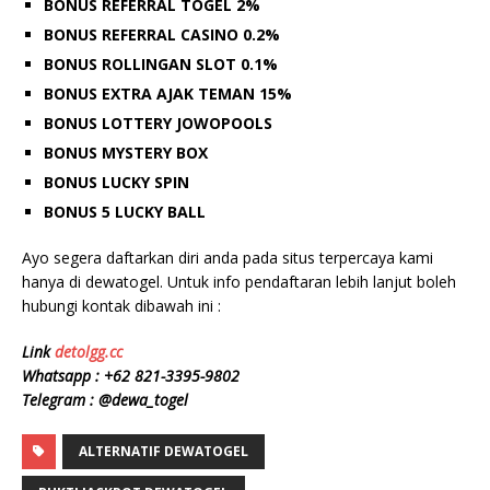
BONUS REFERRAL TOGEL 2%
BONUS REFERRAL CASINO 0.2%
BONUS ROLLINGAN SLOT 0.1%
BONUS EXTRA AJAK TEMAN 15%
BONUS LOTTERY JOWOPOOLS
BONUS MYSTERY BOX
BONUS LUCKY SPIN
BONUS 5 LUCKY BALL
Ayo segera daftarkan diri anda pada situs terpercaya kami
hanya di dewatogel. Untuk info pendaftaran lebih lanjut boleh
hubungi kontak dibawah ini :
Link
detolgg.cc
Whatsapp :
+62 8
21-3395-9802
Telegram : @dewa_togel
ALTERNATIF DEWATOGEL