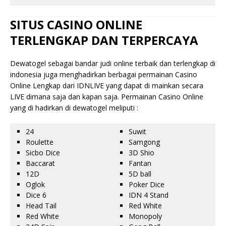
SITUS CASINO ONLINE
TERLENGKAP DAN TERPERCAYA
Dewatogel sebagai bandar judi online terbaik dan terlengkap di
indonesia juga menghadirkan berbagai permainan Casino
Online Lengkap dari IDNLIVE yang dapat di mainkan secara
LIVE dimana saja dan kapan saja. Permainan Casino Online
yang di hadirkan di dewatogel meliputi :
24
Suwit
Roulette
Samgong
Sicbo Dice
3D Shio
Baccarat
Fantan
12D
5D ball
Oglok
Poker Dice
Dice 6
IDN 4 Stand
Head Tail
Red White
Red White
Monopoly