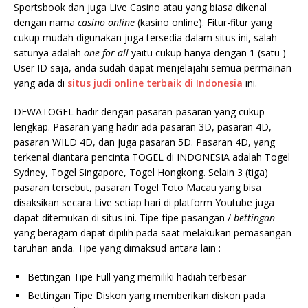
Sportsbook dan juga Live Casino atau yang biasa dikenal
dengan nama
casino online
(kasino online). Fitur-fitur yang
cukup mudah digunakan juga tersedia dalam situs ini, salah
satunya adalah
one for all
yaitu cukup hanya dengan 1 (satu )
User ID saja, anda sudah dapat menjelajahi semua permainan
yang ada di
situs judi online terbaik di Indonesia
ini.
DEWATOGEL hadir dengan pasaran-pasaran yang cukup
lengkap. Pasaran yang hadir ada pasaran 3D, pasaran 4D,
pasaran WILD 4D, dan juga pasaran 5D. Pasaran 4D, yang
terkenal diantara pencinta TOGEL di INDONESIA adalah Togel
Sydney, Togel Singapore, Togel Hongkong. Selain 3 (tiga)
pasaran tersebut, pasaran Togel Toto Macau yang bisa
disaksikan secara Live setiap hari di platform Youtube juga
dapat ditemukan di situs ini. Tipe-tipe pasangan /
bettingan
yang beragam dapat dipilih pada saat melakukan pemasangan
taruhan anda. Tipe yang dimaksud antara lain :
Bettingan Tipe Full yang memiliki hadiah terbesar
Bettingan Tipe Diskon yang memberikan diskon pada