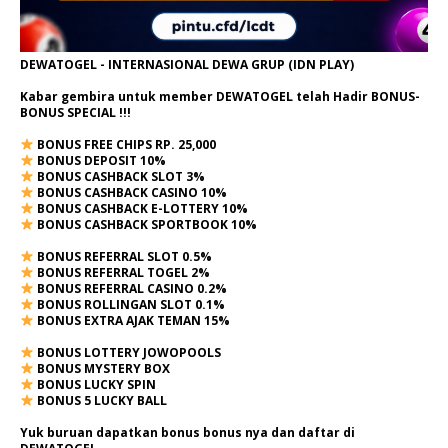
DEWATOGEL - INTERNASIONAL DEWA GRUP (IDN PLAY)
Kabar gembira untuk member DEWATOGEL telah Hadir
BONUS-
BONUS SPECIAL
!!!
BONUS FREE CHIPS RP. 25,000
BONUS DEPOSIT 10%
BONUS CASHBACK SLOT 3%
BONUS CASHBACK CASINO 10%
BONUS CASHBACK E-LOTTERY 10%
BONUS CASHBACK SPORTBOOK 10%
BONUS REFERRAL SLOT 0.5%
BONUS REFERRAL TOGEL 2%
BONUS REFERRAL CASINO 0.2%
BONUS ROLLINGAN SLOT 0.1%
BONUS EXTRA AJAK TEMAN 15%
BONUS LOTTERY JOWOPOOLS
BONUS MYSTERY BOX
BONUS LUCKY SPIN
BONUS 5 LUCKY BALL
Yuk buruan dapatkan bonus bonus nya dan daftar di