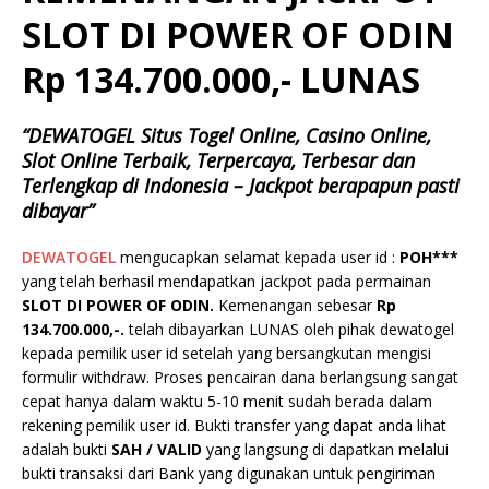
SLOT DI POWER OF ODIN
Rp 134.700.000,- LUNAS
“DEWATOGEL Situs Togel Online, Casino Online,
Slot Online Terbaik, Terpercaya, Terbesar dan
Terlengkap di Indonesia – Jackpot berapapun pasti
dibayar”
DEWATOGEL
mengucapkan selamat kepada user id :
POH***
yang telah berhasil mendapatkan jackpot pada permainan
SLOT DI POWER OF ODIN.
Kemenangan sebesar
Rp
134.700.000,-.
telah dibayarkan LUNAS oleh pihak dewatogel
kepada pemilik user id setelah yang bersangkutan mengisi
formulir withdraw. Proses pencairan dana berlangsung sangat
cepat hanya dalam waktu 5-10 menit sudah berada dalam
rekening pemilik user id. Bukti transfer yang dapat anda lihat
adalah bukti
SAH / VALID
yang langsung di dapatkan melalui
bukti transaksi dari Bank yang digunakan untuk pengiriman