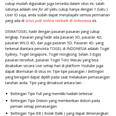
cukup mudah digunakan juga tersedia dalam situs ini, salah
satunya adalah
one for all
yaitu cukup hanya dengan 1 (satu )
User ID saja, anda sudah dapat menjelajahi semua permainan
yang ada di
situs judi online terbaik di Indonesia
ini.
DEWATOGEL hadir dengan pasaran-pasaran yang cukup
lengkap. Pasaran yang hadir ada pasaran 3D, pasaran 4D,
pasaran WILD 4D, dan juga pasaran 5D. Pasaran 4D, yang
terkenal diantara pencinta TOGEL di INDONESIA adalah Togel
Sydney, Togel Singapore, Togel Hongkong. Selain 3 (tiga)
pasaran tersebut, pasaran Togel Toto Macau yang bisa
disaksikan secara Live setiap hari di platform Youtube juga
dapat ditemukan di situs ini. Tipe-tipe pasangan /
bettingan
yang beragam dapat dipilih pada saat melakukan pemasangan
taruhan anda. Tipe yang dimaksud antara lain :
Bettingan Tipe Full yang memiliki hadiah terbesar
Bettingan Tipe Diskon yang memberikan diskon pada
pemain setiap pemasangan
Bettingan Tipe BB ( Bolak Balik ) yang dapat dimenangkan