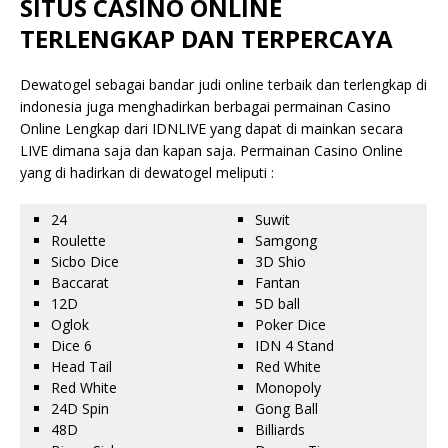
SITUS CASINO ONLINE
TERLENGKAP DAN TERPERCAYA
Dewatogel sebagai bandar judi online terbaik dan terlengkap di
indonesia juga menghadirkan berbagai permainan Casino
Online Lengkap dari IDNLIVE yang dapat di mainkan secara
LIVE dimana saja dan kapan saja. Permainan Casino Online
yang di hadirkan di dewatogel meliputi :
24
Suwit
Roulette
Samgong
Sicbo Dice
3D Shio
Baccarat
Fantan
12D
5D ball
Oglok
Poker Dice
Dice 6
IDN 4 Stand
Head Tail
Red White
Red White
Monopoly
24D Spin
Gong Ball
48D
Billiards