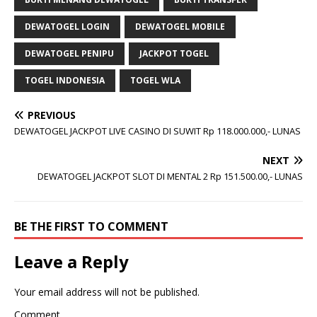
DEWATOGEL LOGIN
DEWATOGEL MOBILE
DEWATOGEL PENIPU
JACKPOT TOGEL
TOGEL INDONESIA
TOGEL WLA
PREVIOUS
DEWATOGEL JACKPOT LIVE CASINO DI SUWIT Rp 118.000.000,- LUNAS
NEXT
DEWATOGEL JACKPOT SLOT DI MENTAL 2 Rp 151.500.00,- LUNAS
BE THE FIRST TO COMMENT
Leave a Reply
Your email address will not be published.
Comment