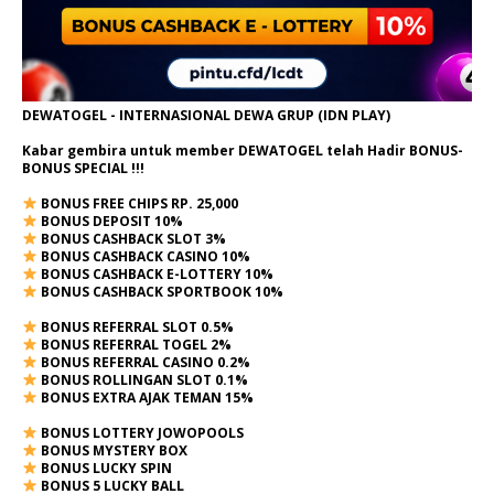
DEWATOGEL - INTERNASIONAL DEWA GRUP (IDN PLAY)
Kabar gembira untuk member DEWATOGEL telah Hadir
BONUS-
BONUS SPECIAL
!!!
BONUS FREE CHIPS RP. 25,000
BONUS DEPOSIT 10%
BONUS CASHBACK SLOT 3%
BONUS CASHBACK CASINO 10%
BONUS CASHBACK E-LOTTERY 10%
BONUS CASHBACK SPORTBOOK 10%
BONUS REFERRAL SLOT 0.5%
BONUS REFERRAL TOGEL 2%
BONUS REFERRAL CASINO 0.2%
BONUS ROLLINGAN SLOT 0.1%
BONUS EXTRA AJAK TEMAN 15%
BONUS LOTTERY JOWOPOOLS
BONUS MYSTERY BOX
BONUS LUCKY SPIN
BONUS 5 LUCKY BALL