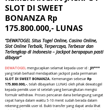
SLOT DI SWEET
BONANZA Rp
175.800.000,- LUNAS
“DEWATOGEL Situs Togel Online, Casino Online,
Slot Online Terbaik, Terpercaya, Terbesar dan
Terlengkap di Indonesia – Jackpot berapapun pasti
dibayar”
DEWATOGEL
mengucapkan selamat kepada user id :
JIY***
yang telah berhasil mendapatkan jackpot pada permainan
SLOT DI SWEET BONANZA.
Kemenangan sebesar
Rp
175.800.000,-.
telah dibayarkan LUNAS oleh pihak dewatogel
kepada pemilik user id setelah yang bersangkutan mengisi
formulir withdraw. Proses pencairan dana berlangsung sangat
cepat hanya dalam waktu 5-10 menit sudah berada dalam
rekening pemilik user id. Bukti transfer yang dapat anda lihat