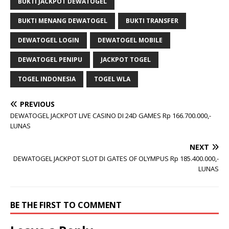
BUKTI JACKPOT DEWATOGEL
BUKTI MENANG DEWATOGEL
BUKTI TRANSFER
DEWATOGEL LOGIN
DEWATOGEL MOBILE
DEWATOGEL PENIPU
JACKPOT TOGEL
TOGEL INDONESIA
TOGEL WLA
PREVIOUS
DEWATOGEL JACKPOT LIVE CASINO DI 24D GAMES Rp 166.700.000,-
LUNAS
NEXT
DEWATOGEL JACKPOT SLOT DI GATES OF OLYMPUS Rp 185.400.000,-
LUNAS
BE THE FIRST TO COMMENT