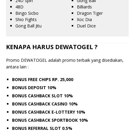
24D Spin
Gong Ball
48D
Billiards
Bingo Sicbo
Dragon Tiger
Shio Fights
Xoc Dia
Gong Ball Jitu
Duel Dice
KENAPA HARUS DEWATOGEL ?
Promo DEWATOGEL adalah promo terbaik yang disediakan,
antara lain :
BONUS FREE CHIPS RP. 25,000
BONUS DEPOSIT 10%
BONUS CASHBACK SLOT 10%
BONUS CASHBACK CASINO 10%
BONUS CASHBACK E-LOTTERY 10%
BONUS CASHBACK SPORTBOOK 10%
BONUS REFERRAL SLOT 0.5%