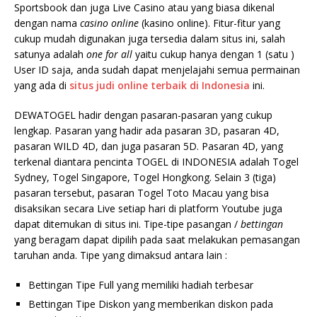
Sportsbook dan juga Live Casino atau yang biasa dikenal
dengan nama
casino online
(kasino online). Fitur-fitur yang
cukup mudah digunakan juga tersedia dalam situs ini, salah
satunya adalah
one for all
yaitu cukup hanya dengan 1 (satu )
User ID saja, anda sudah dapat menjelajahi semua permainan
yang ada di
situs judi
online terbaik di Indonesia
ini.
DEWATOGEL hadir dengan pasaran-pasaran yang cukup
lengkap. Pasaran yang hadir ada pasaran 3D, pasaran 4D,
pasaran WILD 4D, dan juga pasaran 5D. Pasaran 4D, yang
terkenal diantara pencinta TOGEL di INDONESIA adalah Togel
Sydney, Togel Singapore, Togel Hongkong. Selain 3 (tiga)
pasaran tersebut, pasaran Togel Toto Macau yang bisa
disaksikan secara Live setiap hari di platform Youtube juga
dapat ditemukan di situs ini. Tipe-tipe pasangan /
bettingan
yang beragam dapat dipilih pada saat melakukan pemasangan
taruhan anda. Tipe yang dimaksud antara lain :
Bettingan Tipe Full yang memiliki hadiah terbesar
Bettingan Tipe Diskon yang memberikan diskon pada