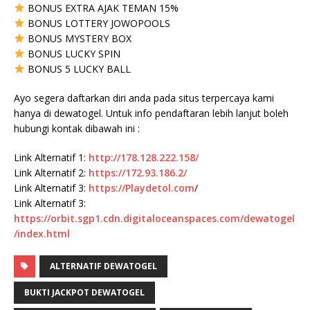
BONUS EXTRA AJAK TEMAN 15%
BONUS LOTTERY JOWOPOOLS
BONUS MYSTERY BOX
BONUS LUCKY SPIN
BONUS 5 LUCKY BALL
Ayo segera daftarkan diri anda pada situs terpercaya kami
hanya di dewatogel. Untuk info pendaftaran lebih lanjut boleh
hubungi kontak dibawah ini :
Link Alternatif 1:
http://178.128.222.158/
Link Alternatif 2:
https://172.93.186.2/
Link Alternatif 3:
https://
Playdetol.com
/
Link Alternatif 3:
https://orbit.sgp1.cdn.digitaloceanspaces.com/dewatogel
/index.html
ALTERNATIF DEWATOGEL
BUKTI JACKPOT DEWATOGEL