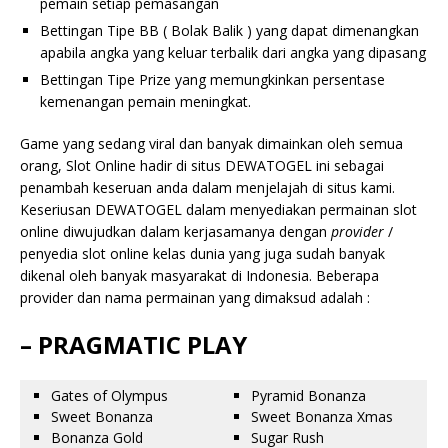
pemain setiap pemasangan
Bettingan Tipe BB ( Bolak Balik ) yang dapat dimenangkan
apabila angka yang keluar terbalik dari angka yang dipasang
Bettingan Tipe Prize yang memungkinkan persentase
kemenangan pemain meningkat.
Game yang sedang viral dan banyak dimainkan oleh semua
orang, Slot Online hadir di situs DEWATOGEL ini sebagai
penambah keseruan anda dalam menjelajah di situs kami.
Keseriusan DEWATOGEL dalam menyediakan permainan slot
online diwujudkan dalam kerjasamanya dengan
provider
/
penyedia slot online kelas dunia yang juga sudah banyak
dikenal oleh banyak masyarakat di Indonesia. Beberapa
provider dan nama permainan yang dimaksud adalah :
– PRAGMATIC PLAY
Gates of Olympus
Pyramid Bonanza
Sweet Bonanza
Sweet Bonanza Xmas
Bonanza Gold
Sugar Rush