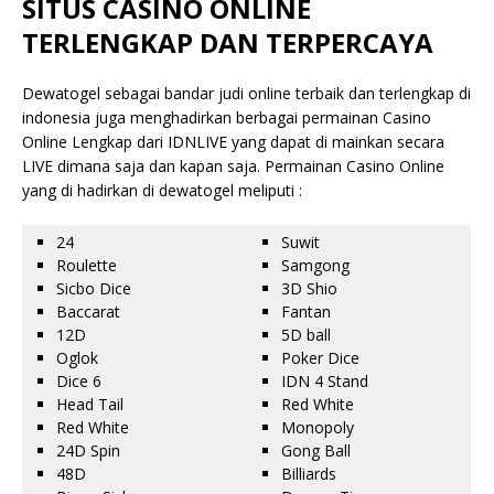
SITUS CASINO ONLINE
TERLENGKAP DAN TERPERCAYA
Dewatogel sebagai bandar judi online terbaik dan terlengkap di
indonesia juga menghadirkan berbagai permainan Casino
Online Lengkap dari IDNLIVE yang dapat di mainkan secara
LIVE dimana saja dan kapan saja. Permainan Casino Online
yang di hadirkan di dewatogel meliputi :
24
Suwit
Roulette
Samgong
Sicbo Dice
3D Shio
Baccarat
Fantan
12D
5D ball
Oglok
Poker Dice
Dice 6
IDN 4 Stand
Head Tail
Red White
Red White
Monopoly
24D Spin
Gong Ball
48D
Billiards