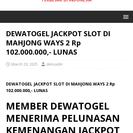
DEWATOGEL JACKPOT SLOT DI
MAHJONG WAYS 2 Rp
102.000.000,- LUNAS
March 20, 2025
detoadm
DEWATOGEL JACKPOT SLOT DI MAHJONG WAYS 2 Rp
102.000.000
,- LUNAS
MEMBER DEWATOGEL
MENERIMA PELUNASAN
KEMENANGAN JACKPOT