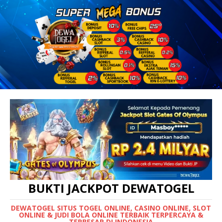
BUKTI JACKPOT DEWATOGEL
DEWATOGEL SITUS TOGEL ONLINE, CASINO ONLINE, SLOT
ONLINE & JUDI BOLA ONLINE TERBAIK TERPERCAYA &
TERBESAR DI INDONESIA