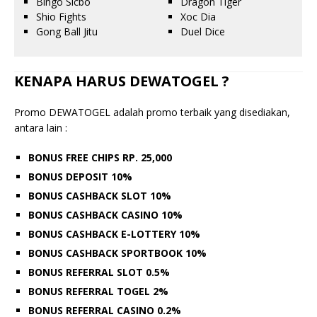
Bingo Sicbo
Dragon Tiger
Shio Fights
Xoc Dia
Gong Ball Jitu
Duel Dice
KENAPA HARUS DEWATOGEL ?
Promo DEWATOGEL adalah promo terbaik yang disediakan,
antara lain :
BONUS FREE CHIPS RP. 25,000
BONUS DEPOSIT 10%
BONUS CASHBACK SLOT 10%
BONUS CASHBACK CASINO 10%
BONUS CASHBACK E-LOTTERY 10%
BONUS CASHBACK SPORTBOOK 10%
BONUS REFERRAL SLOT 0.5%
BONUS REFERRAL TOGEL 2%
BONUS REFERRAL CASINO 0.2%