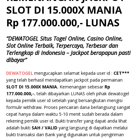
SLOT DI 15.000X MANIA
Rp 177.000.000,- LUNAS
“DEWATOGEL Situs Togel Online, Casino Online,
Slot Online Terbaik, Terpercaya, Terbesar dan
Terlengkap di Indonesia – Jackpot berapapun pasti
dibayar”
DEWATOGEL
mengucapkan selamat kepada user id :
CET***
yang telah berhasil mendapatkan jackpot pada permainan
SLOT DI 15.000X MANIA.
Kemenangan sebesar
Rp
177.000.000,-.
telah dibayarkan LUNAS oleh pihak dewatogel
kepada pemilik user id setelah yang bersangkutan mengisi
formulir withdraw. Proses pencairan dana berlangsung sangat
cepat hanya dalam waktu 5-10 menit sudah berada dalam
rekening pemilik user id. Bukti transfer yang dapat anda lihat
adalah bukti
SAH / VALID
yang langsung di dapatkan melalui
bukti transaksi dari Bank yang digunakan untuk pengiriman