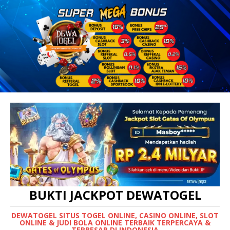
BUKTI JACKPOT DEWATOGEL
DEWATOGEL SITUS TOGEL ONLINE, CASINO ONLINE, SLOT
ONLINE & JUDI BOLA ONLINE TERBAIK TERPERCAYA &
TERBESAR DI INDONESIA