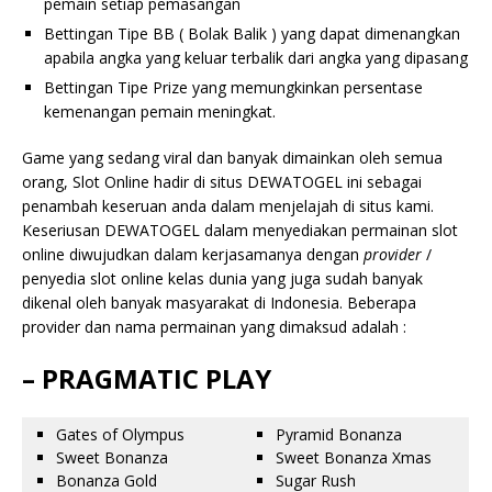
pemain setiap pemasangan
Bettingan Tipe BB ( Bolak Balik ) yang dapat dimenangkan
apabila angka yang keluar terbalik dari angka yang dipasang
Bettingan Tipe Prize yang memungkinkan persentase
kemenangan pemain meningkat.
Game yang sedang viral dan banyak dimainkan oleh semua
orang, Slot Online hadir di situs DEWATOGEL ini sebagai
penambah keseruan anda dalam menjelajah di situs kami.
Keseriusan DEWATOGEL dalam menyediakan permainan slot
online diwujudkan dalam kerjasamanya dengan
provider
/
penyedia slot online kelas dunia yang juga sudah banyak
dikenal oleh banyak masyarakat di Indonesia. Beberapa
provider dan nama permainan yang dimaksud adalah :
– PRAGMATIC PLAY
Gates of Olympus
Pyramid Bonanza
Sweet Bonanza
Sweet Bonanza Xmas
Bonanza Gold
Sugar Rush