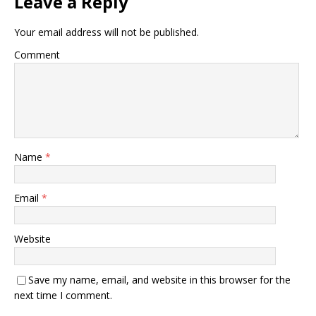
Leave a Reply
Your email address will not be published.
Comment
Name
*
Email
*
Website
Save my name, email, and website in this browser for the
next time I comment.