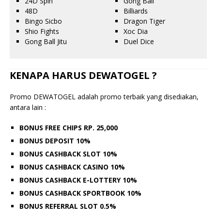
24D Spin
Gong Ball
48D
Billiards
Bingo Sicbo
Dragon Tiger
Shio Fights
Xoc Dia
Gong Ball Jitu
Duel Dice
KENAPA HARUS DEWATOGEL ?
Promo DEWATOGEL adalah promo terbaik yang disediakan,
antara lain :
BONUS FREE CHIPS RP. 25,000
BONUS DEPOSIT 10%
BONUS CASHBACK SLOT 10%
BONUS CASHBACK CASINO 10%
BONUS CASHBACK E-LOTTERY 10%
BONUS CASHBACK SPORTBOOK 10%
BONUS REFERRAL SLOT 0.5%