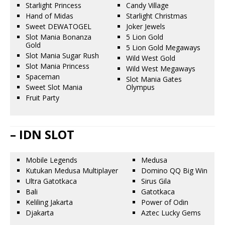
Starlight Princess
Candy Village
Hand of Midas
Starlight Christmas
Sweet DEWATOGEL
Joker Jewels
Slot Mania Bonanza
5 Lion Gold
Gold
5 Lion Gold Megaways
Slot Mania Sugar Rush
Wild West Gold
Slot Mania Princess
Wild West Megaways
Spaceman
Slot Mania Gates
Sweet Slot Mania
Olympus
Fruit Party
– IDN SLOT
Mobile Legends
Medusa
Kutukan Medusa Multiplayer
Domino QQ Big Win
Ultra Gatotkaca
Sirus Gila
Bali
Gatotkaca
Keliling Jakarta
Power of Odin
Djakarta
Aztec Lucky Gems