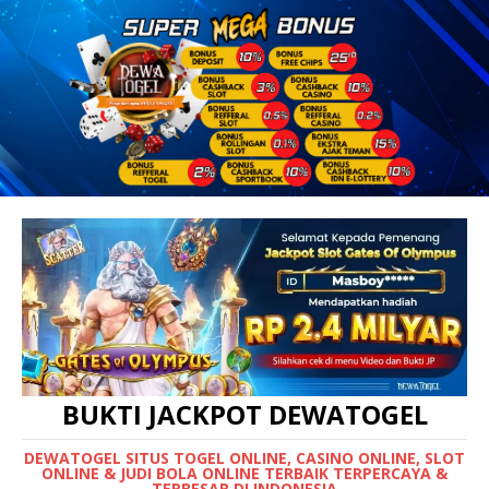
BUKTI JACKPOT DEWATOGEL
DEWATOGEL SITUS TOGEL ONLINE, CASINO ONLINE, SLOT
ONLINE & JUDI BOLA ONLINE TERBAIK TERPERCAYA &
TERBESAR DI INDONESIA