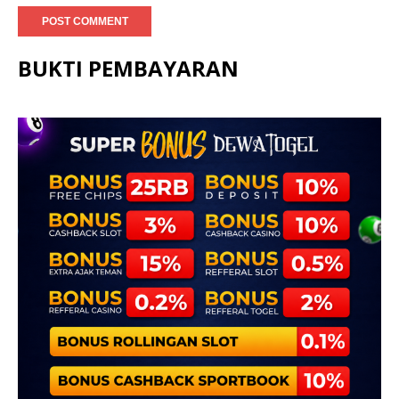
BUKTI PEMBAYARAN