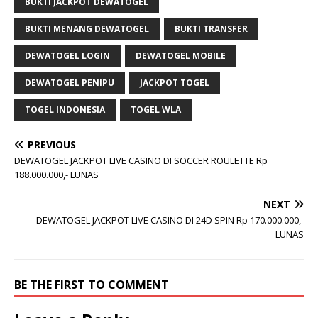
BUKTI JACKPOT DEWATOGEL
BUKTI MENANG DEWATOGEL
BUKTI TRANSFER
DEWATOGEL LOGIN
DEWATOGEL MOBILE
DEWATOGEL PENIPU
JACKPOT TOGEL
TOGEL INDONESIA
TOGEL WLA
PREVIOUS
DEWATOGEL JACKPOT LIVE CASINO DI SOCCER ROULETTE Rp
188.000.000,- LUNAS
NEXT
DEWATOGEL JACKPOT LIVE CASINO DI 24D SPIN Rp 170.000.000,-
LUNAS
BE THE FIRST TO COMMENT