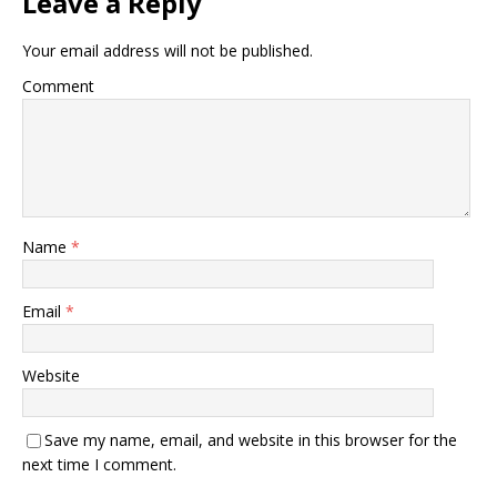
Leave a Reply
Your email address will not be published.
Comment
Name
*
Email
*
Website
Save my name, email, and website in this browser for the
next time I comment.