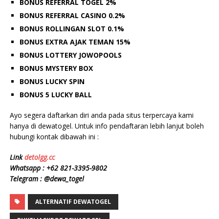
BONUS REFERRAL TOGEL 2%
BONUS REFERRAL CASINO 0.2%
BONUS ROLLINGAN SLOT 0.1%
BONUS EXTRA AJAK TEMAN 15%
BONUS LOTTERY JOWOPOOLS
BONUS MYSTERY BOX
BONUS LUCKY SPIN
BONUS 5 LUCKY BALL
Ayo segera daftarkan diri anda pada situs terpercaya kami
hanya di dewatogel. Untuk info pendaftaran lebih lanjut boleh
hubungi kontak dibawah ini :
Link
detolgg.cc
Whatsapp :
+62 8
21-3395-9802
Telegram : @dewa_togel
ALTERNATIF DEWATOGEL