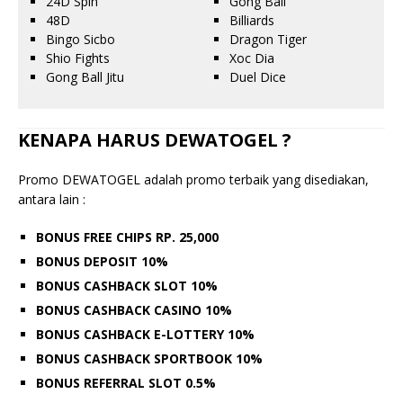
24D Spin
Gong Ball
48D
Billiards
Bingo Sicbo
Dragon Tiger
Shio Fights
Xoc Dia
Gong Ball Jitu
Duel Dice
KENAPA HARUS DEWATOGEL ?
Promo DEWATOGEL adalah promo terbaik yang disediakan,
antara lain :
BONUS FREE CHIPS RP. 25,000
BONUS DEPOSIT 10%
BONUS CASHBACK SLOT 10%
BONUS CASHBACK CASINO 10%
BONUS CASHBACK E-LOTTERY 10%
BONUS CASHBACK SPORTBOOK 10%
BONUS REFERRAL SLOT 0.5%