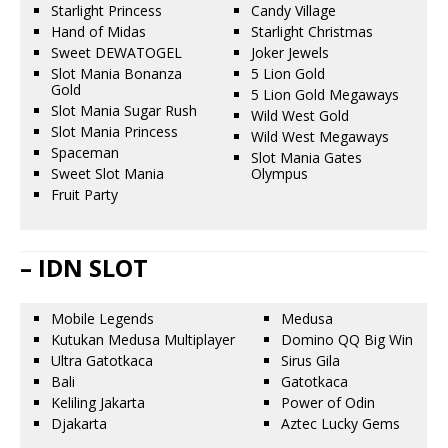
Starlight Princess
Candy Village
Hand of Midas
Starlight Christmas
Sweet DEWATOGEL
Joker Jewels
Slot Mania Bonanza
5 Lion Gold
Gold
5 Lion Gold Megaways
Slot Mania Sugar Rush
Wild West Gold
Slot Mania Princess
Wild West Megaways
Spaceman
Slot Mania Gates
Sweet Slot Mania
Olympus
Fruit Party
– IDN SLOT
Mobile Legends
Medusa
Kutukan Medusa Multiplayer
Domino QQ Big Win
Ultra Gatotkaca
Sirus Gila
Bali
Gatotkaca
Keliling Jakarta
Power of Odin
Djakarta
Aztec Lucky Gems