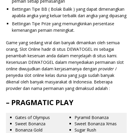
pemain setiap pemasangan
Bettingan Tipe BB ( Bolak Balik ) yang dapat dimenangkan
apabila angka yang keluar terbalik dari angka yang dipasang
Bettingan Tipe Prize yang memungkinkan persentase
kemenangan pemain meningkat.
Game yang sedang viral dan banyak dimainkan oleh semua
orang, Slot Online hadir di situs DEWATOGEL ini sebagai
penambah keseruan anda dalam menjelajah di situs kami.
Keseriusan DEWATOGEL dalam menyediakan permainan slot
online diwujudkan dalam kerjasamanya dengan
provider
/
penyedia slot online kelas dunia yang juga sudah banyak
dikenal oleh banyak masyarakat di Indonesia. Beberapa
provider dan nama permainan yang dimaksud adalah :
– PRAGMATIC PLAY
Gates of Olympus
Pyramid Bonanza
Sweet Bonanza
Sweet Bonanza Xmas
Bonanza Gold
Sugar Rush