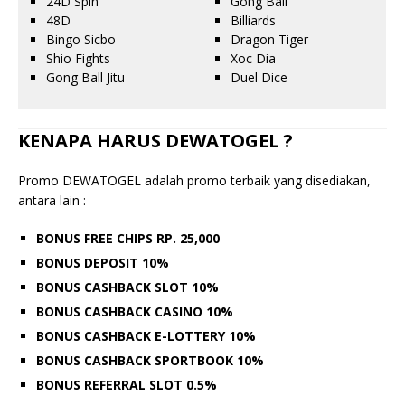
24D Spin
Gong Ball
48D
Billiards
Bingo Sicbo
Dragon Tiger
Shio Fights
Xoc Dia
Gong Ball Jitu
Duel Dice
KENAPA HARUS DEWATOGEL ?
Promo DEWATOGEL adalah promo terbaik yang disediakan,
antara lain :
BONUS FREE CHIPS RP. 25,000
BONUS DEPOSIT 10%
BONUS CASHBACK SLOT 10%
BONUS CASHBACK CASINO 10%
BONUS CASHBACK E-LOTTERY 10%
BONUS CASHBACK SPORTBOOK 10%
BONUS REFERRAL SLOT 0.5%