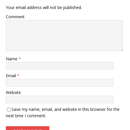
Your email address will not be published.
Comment
Name
*
Email
*
Website
Save my name, email, and website in this browser for the
next time I comment.