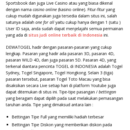
Sportsbook dan juga Live Casino atau yang biasa dikenal
dengan nama
casino online
(kasino online). Fitur-fitur yang
cukup mudah digunakan juga tersedia dalam situs ini, salah
satunya adalah
one for all
yaitu cukup hanya dengan 1 (satu )
User ID saja, anda sudah dapat menjelajahi semua permainan
yang ada di
situs judi online terbaik di Indonesia
ini.
DEWATOGEL hadir dengan pasaran-pasaran yang cukup
lengkap. Pasaran yang hadir ada pasaran 3D, pasaran 4D,
pasaran WILD 4D, dan juga pasaran 5D. Pasaran 4D, yang
terkenal diantara pencinta TOGEL di INDONESIA adalah Togel
Sydney, Togel Singapore, Togel Hongkong. Selain 3 (tiga)
pasaran tersebut, pasaran Togel Toto Macau yang bisa
disaksikan secara Live setiap hari di platform Youtube juga
dapat ditemukan di situs ini. Tipe-tipe pasangan /
bettingan
yang beragam dapat dipilih pada saat melakukan pemasangan
taruhan anda. Tipe yang dimaksud antara lain :
Bettingan Tipe Full yang memiliki hadiah terbesar
Bettingan Tipe Diskon yang memberikan diskon pada