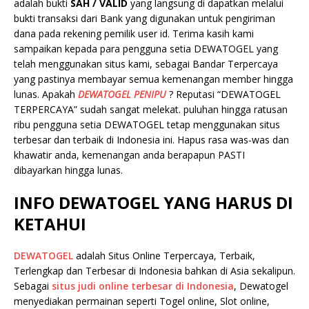
adalah bukti
SAH / VALID
yang langsung di dapatkan melalui
bukti transaksi dari Bank yang digunakan untuk pengiriman
dana pada rekening pemilik user id. Terima kasih kami
sampaikan kepada para pengguna setia DEWATOGEL yang
telah menggunakan situs kami, sebagai Bandar Terpercaya
yang pastinya membayar semua kemenangan member hingga
lunas. Apakah
DEWATOGEL PENIPU
? Reputasi “DEWATOGEL
TERPERCAYA” sudah sangat melekat. puluhan hingga ratusan
ribu pengguna setia DEWATOGEL tetap menggunakan situs
terbesar dan terbaik di Indonesia ini. Hapus rasa was-was dan
khawatir anda, kemenangan anda berapapun PASTI
dibayarkan hingga lunas.
INFO DEWATOGEL YANG HARUS DI
KETAHUI
DEWATOGEL
adalah Situs Online Terpercaya, Terbaik,
Terlengkap dan Terbesar di Indonesia bahkan di Asia sekalipun.
Sebagai
situs judi online terbesar di Indonesia
, Dewatogel
menyediakan permainan seperti Togel online, Slot online,