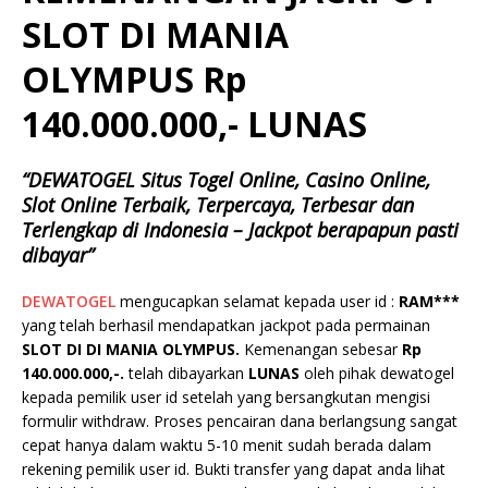
SLOT DI MANIA
OLYMPUS Rp
140.000.000,- LUNAS
“DEWATOGEL Situs Togel Online, Casino Online,
Slot Online Terbaik, Terpercaya, Terbesar dan
Terlengkap di Indonesia – Jackpot berapapun pasti
dibayar”
DEWATOGEL
mengucapkan selamat kepada user id :
RAM***
yang telah berhasil mendapatkan jackpot pada permainan
SLOT DI DI MANIA OLYMPUS.
Kemenangan sebesar
Rp
140.000.000,-.
telah dibayarkan
LUNAS
oleh pihak dewatogel
kepada pemilik user id setelah yang bersangkutan mengisi
formulir withdraw. Proses pencairan dana berlangsung sangat
cepat hanya dalam waktu 5-10 menit sudah berada dalam
rekening pemilik user id. Bukti transfer yang dapat anda lihat