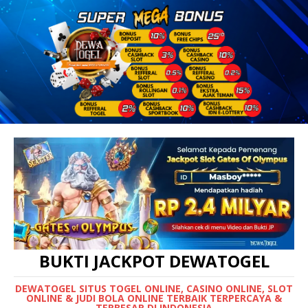
BUKTI JACKPOT DEWATOGEL
DEWATOGEL SITUS TOGEL ONLINE, CASINO ONLINE, SLOT
ONLINE & JUDI BOLA ONLINE TERBAIK TERPERCAYA &
TERBESAR DI INDONESIA