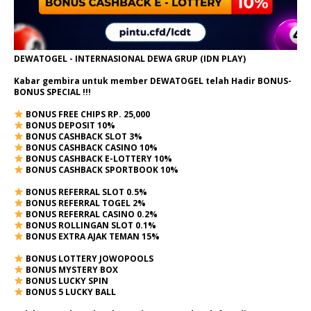
DEWATOGEL - INTERNASIONAL DEWA GRUP (IDN PLAY)
Kabar gembira untuk member DEWATOGEL telah Hadir
BONUS-
BONUS SPECIAL
!!!
BONUS FREE CHIPS RP. 25,000
BONUS DEPOSIT 10%
BONUS CASHBACK SLOT 3%
BONUS CASHBACK CASINO 10%
BONUS CASHBACK E-LOTTERY 10%
BONUS CASHBACK SPORTBOOK 10%
BONUS REFERRAL SLOT 0.5%
BONUS REFERRAL TOGEL 2%
BONUS REFERRAL CASINO 0.2%
BONUS ROLLINGAN SLOT 0.1%
BONUS EXTRA AJAK TEMAN 15%
BONUS LOTTERY JOWOPOOLS
BONUS MYSTERY BOX
BONUS LUCKY SPIN
BONUS 5 LUCKY BALL