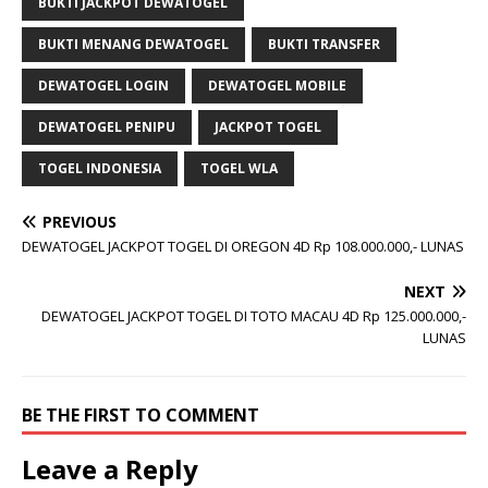
BUKTI JACKPOT DEWATOGEL
BUKTI MENANG DEWATOGEL
BUKTI TRANSFER
DEWATOGEL LOGIN
DEWATOGEL MOBILE
DEWATOGEL PENIPU
JACKPOT TOGEL
TOGEL INDONESIA
TOGEL WLA
PREVIOUS
DEWATOGEL JACKPOT TOGEL DI OREGON 4D Rp 108.000.000,- LUNAS
NEXT
DEWATOGEL JACKPOT TOGEL DI TOTO MACAU 4D Rp 125.000.000,-
LUNAS
BE THE FIRST TO COMMENT
Leave a Reply