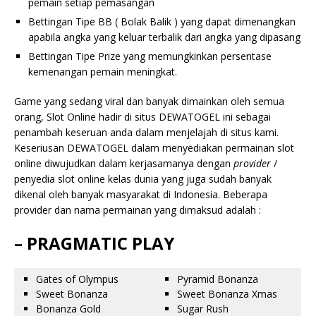
pemain setiap pemasangan
Bettingan Tipe BB ( Bolak Balik ) yang dapat dimenangkan
apabila angka yang keluar terbalik dari angka yang dipasang
Bettingan Tipe Prize yang memungkinkan persentase
kemenangan pemain meningkat.
Game yang sedang viral dan banyak dimainkan oleh semua
orang, Slot Online hadir di situs DEWATOGEL ini sebagai
penambah keseruan anda dalam menjelajah di situs kami.
Keseriusan DEWATOGEL dalam menyediakan permainan slot
online diwujudkan dalam kerjasamanya dengan
provider
/
penyedia slot online kelas dunia yang juga sudah banyak
dikenal oleh banyak masyarakat di Indonesia. Beberapa
provider dan nama permainan yang dimaksud adalah :
– PRAGMATIC PLAY
Gates of Olympus
Pyramid Bonanza
Sweet Bonanza
Sweet Bonanza Xmas
Bonanza Gold
Sugar Rush