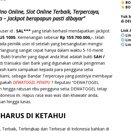
BO
BO
no Online, Slot Online Terbaik, Terpercaya,
Yuk b
a – Jackpot berapapun pasti dibayar”
di D
ser id :
SAL***
yang telah berhasil mendapatkan jackpot
Link 
Lin
S 1000.
Kemenangan sebesar
Rp 159.700.000,-.
telah
Lin
da pemilik user id setelah yang bersangkutan mengisi
Lin
erlangsung sangat cepat hanya dalam waktu 5-10 menit
 Bukti transfer yang dapat anda lihat adalah bukti
SAH /
ti transaksi dari Bank yang digunakan untuk pengiriman
kasih kami sampaikan kepada para pengguna setia
ami, sebagai Bandar Terpercaya yang pastinya membayar
Apakah
DEWATOGEL PENIPU
? Reputasi “DEWATOGEL
n hingga ratusan ribu pengguna setia DEWATOGEL tetap
ndonesia ini. Hapus rasa was-was dan khawatir anda,
an hingga lunas.
HARUS DI KETAHUI
, Terbaik, Terlengkap dan Terbesar di Indonesia bahkan di