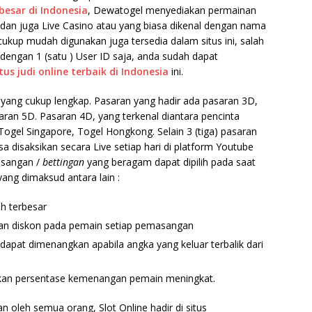
rbesar di Indonesia
, Dewatogel menyediakan permainan
k dan juga Live Casino atau yang biasa dikenal dengan nama
g cukup mudah digunakan juga tersedia dalam situs ini, salah
dengan 1 (satu ) User ID saja, anda sudah dapat
itus judi online terbaik di Indonesia
ini.
ang cukup lengkap. Pasaran yang hadir ada pasaran 3D,
ran 5D. Pasaran 4D, yang terkenal diantara pencinta
gel Singapore, Togel Hongkong. Selain 3 (tiga) pasaran
a disaksikan secara Live setiap hari di platform Youtube
pasangan /
bettingan
yang beragam dapat dipilih pada saat
ng dimaksud antara lain :
ah terbesar
an diskon pada pemain setiap pemasangan
 dapat dimenangkan apabila angka yang keluar terbalik dari
nkan persentase kemenangan pemain meningkat.
 oleh semua orang, Slot Online hadir di situs