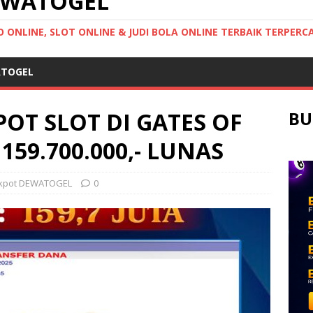
EWATOGEL
 ONLINE, SLOT ONLINE & JUDI BOLA ONLINE TERBAIK TERPERCA
ATOGEL
OT SLOT DI GATES OF
BU
159.700.000,- LUNAS
ackpot DEWATOGEL
0