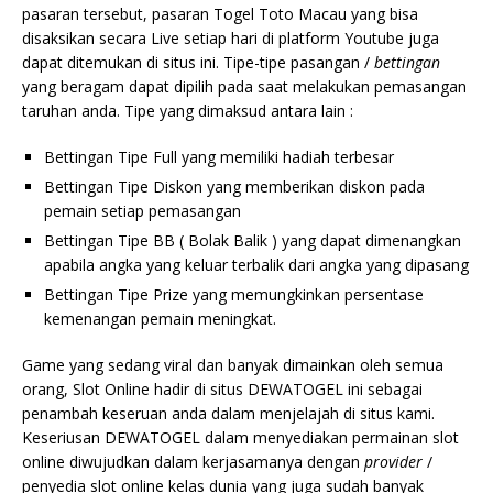
pasaran tersebut, pasaran Togel Toto Macau yang bisa
disaksikan secara Live setiap hari di platform Youtube juga
dapat ditemukan di situs ini. Tipe-tipe pasangan /
bettingan
yang beragam dapat dipilih pada saat melakukan pemasangan
taruhan anda. Tipe yang dimaksud antara lain :
Bettingan Tipe Full yang memiliki hadiah terbesar
Bettingan Tipe Diskon yang memberikan diskon pada
pemain setiap pemasangan
Bettingan Tipe BB ( Bolak Balik ) yang dapat dimenangkan
apabila angka yang keluar terbalik dari angka yang dipasang
Bettingan Tipe Prize yang memungkinkan persentase
kemenangan pemain meningkat.
Game yang sedang viral dan banyak dimainkan oleh semua
orang, Slot Online hadir di situs DEWATOGEL ini sebagai
penambah keseruan anda dalam menjelajah di situs kami.
Keseriusan DEWATOGEL dalam menyediakan permainan slot
online diwujudkan dalam kerjasamanya dengan
provider
/
penyedia slot online kelas dunia yang juga sudah banyak