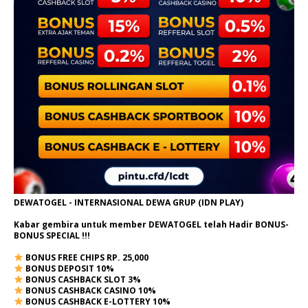
DEWATOGEL - INTERNASIONAL DEWA GRUP (IDN PLAY)
Kabar gembira untuk member DEWATOGEL telah Hadir
BONUS-
BONUS SPECIAL
!!!
BONUS FREE CHIPS RP. 25,000
BONUS DEPOSIT 10%
BONUS CASHBACK SLOT 3%
BONUS CASHBACK CASINO 10%
BONUS CASHBACK E-LOTTERY 10%