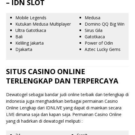
– IDN SLOT
Mobile Legends
Medusa
Kutukan Medusa Multiplayer
Domino QQ Big Win
Ultra Gatotkaca
Sirus Gila
Bali
Gatotkaca
Keliling Jakarta
Power of Odin
Djakarta
Aztec Lucky Gems
SITUS CASINO ONLINE
TERLENGKAP DAN TERPERCAYA
Dewatogel sebagai bandar judi online terbaik dan terlengkap di
indonesia juga menghadirkan berbagai permainan Casino
Online Lengkap dari IDNLIVE yang dapat di mainkan secara
LIVE dimana saja dan kapan saja. Permainan Casino Online
yang di hadirkan di dewatogel meliputi :