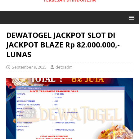
DEWATOGEL JACKPOT SLOT DI
JACKPOT BLAZE Rp 82.000.000,-
LUNAS
September 9, 2025
detoadm