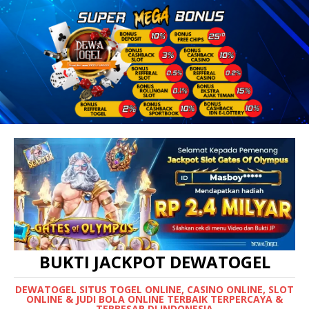
BUKTI JACKPOT DEWATOGEL
DEWATOGEL SITUS TOGEL ONLINE, CASINO ONLINE, SLOT
ONLINE & JUDI BOLA ONLINE TERBAIK TERPERCAYA &
TERBESAR DI INDONESIA