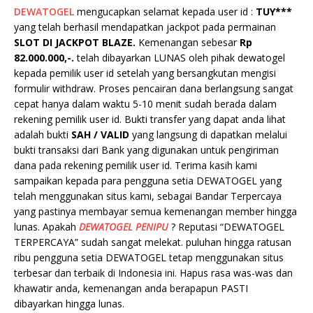
DEWATOGEL
mengucapkan selamat kepada user id :
TUY***
yang telah berhasil mendapatkan jackpot pada permainan
SLOT DI JACKPOT BLAZE.
Kemenangan sebesar
Rp
82.000.000,-.
telah dibayarkan LUNAS oleh pihak dewatogel
kepada pemilik user id setelah yang bersangkutan mengisi
formulir withdraw. Proses pencairan dana berlangsung sangat
cepat hanya dalam waktu 5-10 menit sudah berada dalam
rekening pemilik user id. Bukti transfer yang dapat anda lihat
adalah bukti
SAH / VALID
yang langsung di dapatkan melalui
bukti transaksi dari Bank yang digunakan untuk pengiriman
dana pada rekening pemilik user id. Terima kasih kami
sampaikan kepada para pengguna setia DEWATOGEL yang
telah menggunakan situs kami, sebagai Bandar Terpercaya
yang pastinya membayar semua kemenangan member hingga
lunas. Apakah
DEWATOGEL PENIPU
? Reputasi “DEWATOGEL
TERPERCAYA” sudah sangat melekat. puluhan hingga ratusan
ribu pengguna setia DEWATOGEL tetap menggunakan situs
terbesar dan terbaik di Indonesia ini. Hapus rasa was-was dan
khawatir anda, kemenangan anda berapapun PASTI
dibayarkan hingga lunas.