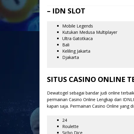
– IDN SLOT
Mobile Legends
Kutukan Medusa Multiplayer
Ultra Gatotkaca
Bali
Keliling Jakarta
Djakarta
SITUS CASINO ONLINE 
Dewatogel sebagai bandar judi online terbai
permainan Casino Online Lengkap dari IDNLI
kapan saja. Permainan Casino Online yang di 
24
Roulette
Sicbo Dice