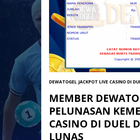
DEWATOGEL JACKPOT LIVE CASINO DI DUE
MEMBER DEWATO
PELUNASAN KEME
CASINO DI DUEL DI
LUNAS