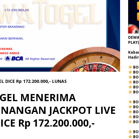
DEWA
PLAY)
Kaba
Hadi
BON
BO
BO
L DICE
Rp 172.200.000,- LUNAS
BO
BO
BO
GEL MENERIMA
BO
NANGAN JACKPOT LIVE
BO
BO
BO
CE Rp 172.200.000,-
BO
BO
BO