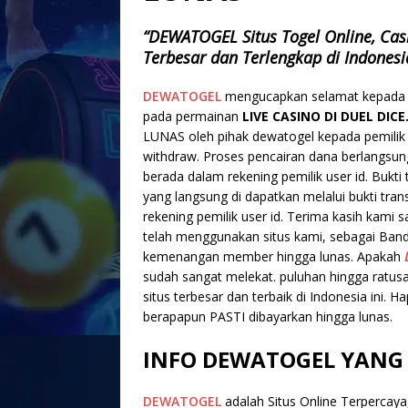
“DEWATOGEL Situs Togel Online, Casi
Terbesar dan Terlengkap di Indonesi
DEWATOGEL
mengucapkan selamat kepada u
pada permainan
LIVE CASINO DI DUEL DICE
LUNAS oleh pihak dewatogel kepada pemilik u
withdraw. Proses pencairan dana berlangsu
berada dalam rekening pemilik user id. Bukti 
yang langsung di dapatkan melalui bukti tra
rekening pemilik user id. Terima kasih ka
telah menggunakan situs kami, sebagai Ba
kemenangan member hingga lunas. Apakah
sudah sangat melekat. puluhan hingga rat
situs terbesar dan terbaik di Indonesia ini
berapapun PASTI dibayarkan hingga lunas.
INFO DEWATOGEL YANG 
DEWATOGEL
adalah Situs Online Terpercaya