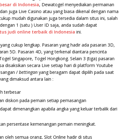
rbesar di Indonesia
, Dewatogel menyediakan permainan
k dan juga Live Casino atau yang biasa dikenal dengan nama
g cukup mudah digunakan juga tersedia dalam situs ini, salah
dengan 1 (satu ) User ID saja, anda sudah dapat
itus judi online terbaik di Indonesia
ini.
ang cukup lengkap. Pasaran yang hadir ada pasaran 3D,
ran 5D. Pasaran 4D, yang terkenal diantara pencinta
gel Singapore, Togel Hongkong. Selain 3 (tiga) pasaran
a disaksikan secara Live setiap hari di platform Youtube
pasangan /
bettingan
yang beragam dapat dipilih pada saat
ng dimaksud antara lain :
ah terbesar
an diskon pada pemain setiap pemasangan
 dapat dimenangkan apabila angka yang keluar terbalik dari
nkan persentase kemenangan pemain meningkat.
 oleh semua orang, Slot Online hadir di situs