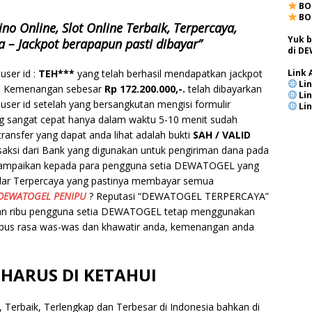
BO
BO
no Online, Slot Online Terbaik, Terpercaya,
Yuk b
a – Jackpot berapapun pasti dibayar”
di D
ser id :
TEH***
yang telah berhasil mendapatkan jackpot
Link 
Lin
.
Kemenangan sebesar
Rp 172.200.000,-.
telah dibayarkan
Lin
ser id setelah yang bersangkutan mengisi formulir
Lin
ng sangat cepat hanya dalam waktu 5-10 menit sudah
transfer yang dapat anda lihat adalah bukti
SAH / VALID
nsaksi dari Bank yang digunakan untuk pengiriman dana pada
mi sampaikan kepada para pengguna setia DEWATOGEL yang
ndar Terpercaya yang pastinya membayar semua
DEWATOGEL PENIPU
? Reputasi “DEWATOGEL TERPERCAYA”
usan ribu pengguna setia DEWATOGEL tetap menggunakan
. Hapus rasa was-was dan khawatir anda, kemenangan anda
HARUS DI KETAHUI
, Terbaik, Terlengkap dan Terbesar di Indonesia bahkan di