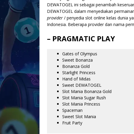
DEWATOGEL ini sebagai penambah keseruan a
DEWATOGEL dalam menyediakan permainan s
provider
/ penyedia slot online kelas dunia 
Indonesia. Beberapa provider dan nama per
– PRAGMATIC PLAY
Gates of Olympus
Sweet Bonanza
Bonanza Gold
Starlight Princess
Hand of Midas
Sweet DEWATOGEL
Slot Mania Bonanza Gold
Slot Mania Sugar Rush
Slot Mania Princess
Spaceman
Sweet Slot Mania
Fruit Party