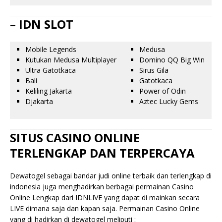
– IDN SLOT
Mobile Legends
Medusa
Kutukan Medusa Multiplayer
Domino QQ Big Win
Ultra Gatotkaca
Sirus Gila
Bali
Gatotkaca
Keliling Jakarta
Power of Odin
Djakarta
Aztec Lucky Gems
SITUS CASINO ONLINE
TERLENGKAP DAN TERPERCAYA
Dewatogel sebagai bandar judi online terbaik dan terlengkap di
indonesia juga menghadirkan berbagai permainan Casino
Online Lengkap dari IDNLIVE yang dapat di mainkan secara
LIVE dimana saja dan kapan saja. Permainan Casino Online
yang di hadirkan di dewatogel meliputi :