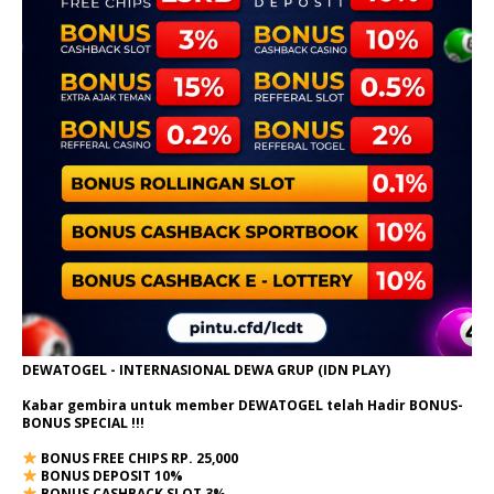
DEWATOGEL - INTERNASIONAL DEWA GRUP (IDN PLAY)
Kabar gembira untuk member DEWATOGEL telah Hadir
BONUS-
BONUS SPECIAL
!!!
BONUS FREE CHIPS RP. 25,000
BONUS DEPOSIT 10%
BONUS CASHBACK SLOT 3%