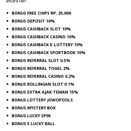
antara lain :
BONUS FREE CHIPS RP. 25,000
BONUS DEPOSIT 10%
BONUS CASHBACK SLOT 10%
BONUS CASHBACK CASINO 10%
BONUS CASHBACK E-LOTTERY 10%
BONUS CASHBACK SPORTBOOK 10%
BONUS REFERRAL SLOT 0.5%
BONUS REFERRAL TOGEL 2%
BONUS REFERRAL CASINO 0.2%
BONUS ROLLINGAN SLOT 0.1%
BONUS EXTRA AJAK TEMAN 15%
BONUS LOTTERY JOWOPOOLS
BONUS MYSTERY BOX
BONUS LUCKY SPIN
BONUS 5 LUCKY BALL