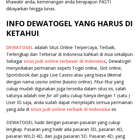
khawatir anda, kemenangan anda berapapun PASTI
dibayarkan hingga lunas.
INFO DEWATOGEL YANG HARUS DI
KETAHUI
DEWATOGEL
adalah Situs Online Terpercaya, Terbaik,
Terlengkap dan Terbesar di Indonesia bahkan di Asia sekalipun.
Sebagai
situs judi online terbesar di Indonesia
, Dewatogel
menyediakan permainan seperti Togel online, Slot online,
Sportsbook dan juga Live Casino atau yang biasa dikenal
dengan nama
casino online
(kasino online). Fitur-fitur yang
cukup mudah digunakan juga tersedia dalam situs ini, salah
satunya adalah
one for all
yaitu cukup hanya dengan 1 (satu )
User ID saja, anda sudah dapat menjelajahi semua permainan
yang ada di
situs judi online terbaik di Indonesia
ini.
DEWATOGEL hadir dengan pasaran-pasaran yang cukup
lengkap. Pasaran yang hadir ada pasaran 3D, pasaran 4D,
pasaran WILD 4D, dan juga pasaran 5D. Pasaran 4D, yang