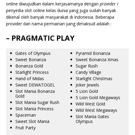
online diwujudkan dalam kerjasamanya dengan
provider
/
penyedia slot online kelas dunia yang juga sudah banyak
dikenal oleh banyak masyarakat di Indonesia. Beberapa
provider dan nama permainan yang dimaksud adalah :
– PRAGMATIC PLAY
Gates of Olympus
Pyramid Bonanza
Sweet Bonanza
Sweet Bonanza Xmas
Bonanza Gold
Sugar Rush
Starlight Princess
Candy Village
Hand of Midas
Starlight Christmas
Sweet DEWATOGEL
Joker Jewels
Slot Mania Bonanza
5 Lion Gold
Gold
5 Lion Gold Megaways
Slot Mania Sugar Rush
Wild West Gold
Slot Mania Princess
Wild West Megaways
Spaceman
Slot Mania Gates
Sweet Slot Mania
Olympus
Fruit Party