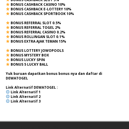
BONUS CASHBACK CASINO 10%
BONUS CASHBACK E-LOTTERY 10%
BONUS CASHBACK SPORTBOOK 10%
BONUS REFERRAL SLOT 0.5%
BONUS REFERRAL TOGEL 2%
BONUS REFERRAL CASINO 0.2%
BONUS ROLLINGAN SLOT 0.1%
BONUS EXTRA AJAK TEMAN 15%
BONUS LOTTERY JOWOPOOLS
BONUS MYSTERY BOX
BONUS LUCKY SPIN
BONUS 5 LUCKY BALL
Yuk buruan dapatkan bonus bonus nya dan daftar di
DEWATOGEL
Link Alternatif
DEWATOGEL
:
Link Alternatif 1
Link Alternatif 2
Link Alternatif 3
Copyright © 2026 | WordPress Theme by
MH Themes