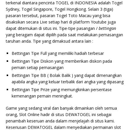
terkenal diantara pencinta TOGEL di INDONESIA adalah Togel
Sydney, Togel Singapore, Togel Hongkong. Selain 3 (tiga)
pasaran tersebut, pasaran Togel Toto Macau yang bisa
disaksikan secara Live setiap hari di platform Youtube juga
dapat ditemukan di situs ini. Tipe-tipe pasangan /
bettingan
yang beragam dapat dipilih pada saat melakukan pemasangan
taruhan anda. Tipe yang dimaksud antara lain :
Bettingan Tipe Full yang memiliki hadiah terbesar
Bettingan Tipe Diskon yang memberikan diskon pada
pemain setiap pemasangan
Bettingan Tipe BB ( Bolak Balik ) yang dapat dimenangkan
apabila angka yang keluar terbalik dari angka yang dipasang
Bettingan Tipe Prize yang memungkinkan persentase
kemenangan pemain meningkat.
Game yang sedang viral dan banyak dimainkan oleh semua
orang, Slot Online hadir di situs DEWATOGEL ini sebagai
penambah keseruan anda dalam menjelajah di situs kami.
Keseriusan DEWATOGEL dalam menyediakan permainan slot