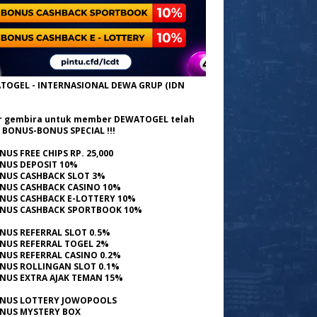
TOGEL - INTERNASIONAL DEWA GRUP (IDN
r gembira untuk member DEWATOGEL telah
r
BONUS-BONUS SPECIAL
!!!
US FREE CHIPS RP. 25,000
NUS DEPOSIT 10%
NUS CASHBACK SLOT 3%
NUS CASHBACK CASINO 10%
NUS CASHBACK E-LOTTERY 10%
NUS CASHBACK SPORTBOOK 10%
NUS REFERRAL SLOT 0.5%
NUS REFERRAL TOGEL 2%
NUS REFERRAL CASINO 0.2%
NUS ROLLINGAN SLOT 0.1%
NUS EXTRA AJAK TEMAN 15%
NUS LOTTERY JOWOPOOLS
NUS MYSTERY BOX