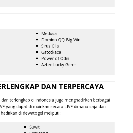
Medusa
Domino QQ Big Win
Sirus Gila
Gatotkaca
Power of Odin
Aztec Lucky Gems
TERLENGKAP DAN TERPERCAYA
k dan terlengkap di indonesia juga menghadirkan berbagai
VE yang dapat di mainkan secara LIVE dimana saja dan
hadirkan di dewatogel meliputi :
Suwit