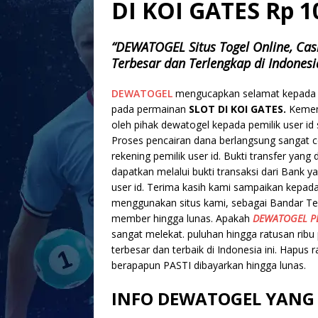
DI KOI GATES Rp 1
“DEWATOGEL Situs Togel Online, Casi
Terbesar dan Terlengkap di Indonesi
DEWATOGEL
mengucapkan selamat kepada u
pada permainan
SLOT DI KOI GATES.
Kemen
oleh pihak dewatogel kepada pemilik user id
Proses pencairan dana berlangsung sangat 
rekening pemilik user id. Bukti transfer yang
dapatkan melalui bukti transaksi dari Bank 
user id. Terima kasih kami sampaikan kepa
menggunakan situs kami, sebagai Bandar 
member hingga lunas. Apakah
DEWATOGEL P
sangat melekat. puluhan hingga ratusan ri
terbesar dan terbaik di Indonesia ini. Hapu
berapapun PASTI dibayarkan hingga lunas.
INFO DEWATOGEL YANG 