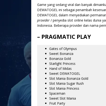
Game yang sedang viral dan banyak dimainkan
DEWATOGEL ini sebagai penambah keseruan a
DEWATOGEL dalam menyediakan permainan s
provider
/ penyedia slot online kelas dunia 
Indonesia. Beberapa provider dan nama per
– PRAGMATIC PLAY
Gates of Olympus
Sweet Bonanza
Bonanza Gold
Starlight Princess
Hand of Midas
Sweet DEWATOGEL
Slot Mania Bonanza Gold
Slot Mania Sugar Rush
Slot Mania Princess
Spaceman
Sweet Slot Mania
Fruit Party