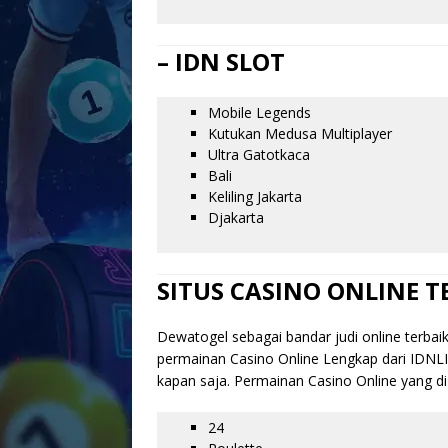
– IDN SLOT
Mobile Legends
Kutukan Medusa Multiplayer
Ultra Gatotkaca
Bali
Keliling Jakarta
Djakarta
SITUS CASINO ONLINE 
Dewatogel sebagai bandar judi online terbai
permainan Casino Online Lengkap dari IDNLI
kapan saja. Permainan Casino Online yang di 
24