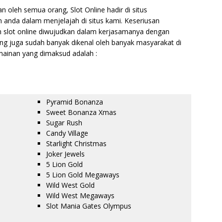
 oleh semua orang, Slot Online hadir di situs
nda dalam menjelajah di situs kami. Keseriusan
lot online diwujudkan dalam kerjasamanya dengan
yang juga sudah banyak dikenal oleh banyak masyarakat di
mainan yang dimaksud adalah :
Pyramid Bonanza
Sweet Bonanza Xmas
Sugar Rush
Candy Village
Starlight Christmas
Joker Jewels
5 Lion Gold
5 Lion Gold Megaways
Wild West Gold
Wild West Megaways
Slot Mania Gates Olympus