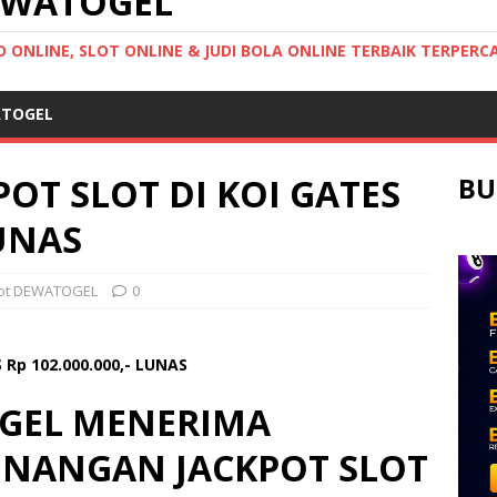
EWATOGEL
 ONLINE, SLOT ONLINE & JUDI BOLA ONLINE TERBAIK TERPERCA
ATOGEL
OT SLOT DI KOI GATES
BU
LUNAS
pot DEWATOGEL
0
Rp 102.000.000,- LUNAS
GEL MENERIMA
NANGAN JACKPOT SLOT