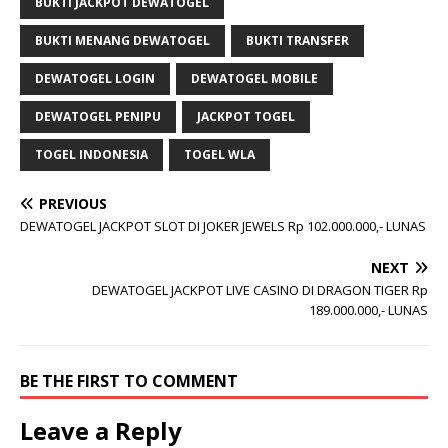
BUKTI JACKPOT DEWATOGEL
BUKTI MENANG DEWATOGEL
BUKTI TRANSFER
DEWATOGEL LOGIN
DEWATOGEL MOBILE
DEWATOGEL PENIPU
JACKPOT TOGEL
TOGEL INDONESIA
TOGEL WLA
PREVIOUS
DEWATOGEL JACKPOT SLOT DI JOKER JEWELS Rp 102.000.000,- LUNAS
NEXT
DEWATOGEL JACKPOT LIVE CASINO DI DRAGON TIGER Rp
189.000.000,- LUNAS
BE THE FIRST TO COMMENT
Leave a Reply