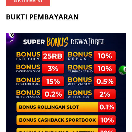
BUKTI PEMBAYARAN