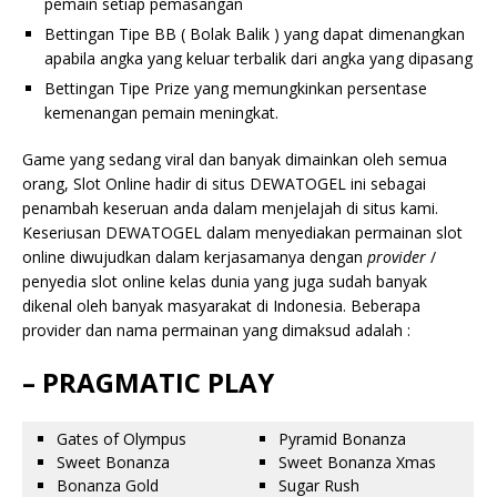
pemain setiap pemasangan
Bettingan Tipe BB ( Bolak Balik ) yang dapat dimenangkan
apabila angka yang keluar terbalik dari angka yang dipasang
Bettingan Tipe Prize yang memungkinkan persentase
kemenangan pemain meningkat.
Game yang sedang viral dan banyak dimainkan oleh semua
orang, Slot Online hadir di situs DEWATOGEL ini sebagai
penambah keseruan anda dalam menjelajah di situs kami.
Keseriusan DEWATOGEL dalam menyediakan permainan slot
online diwujudkan dalam kerjasamanya dengan
provider
/
penyedia slot online kelas dunia yang juga sudah banyak
dikenal oleh banyak masyarakat di Indonesia. Beberapa
provider dan nama permainan yang dimaksud adalah :
– PRAGMATIC PLAY
Gates of Olympus
Pyramid Bonanza
Sweet Bonanza
Sweet Bonanza Xmas
Bonanza Gold
Sugar Rush