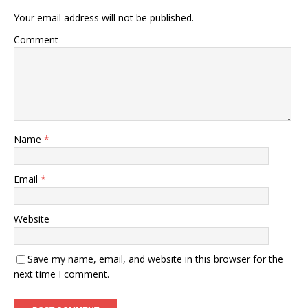
Your email address will not be published.
Comment
Name
*
Email
*
Website
Save my name, email, and website in this browser for the
next time I comment.