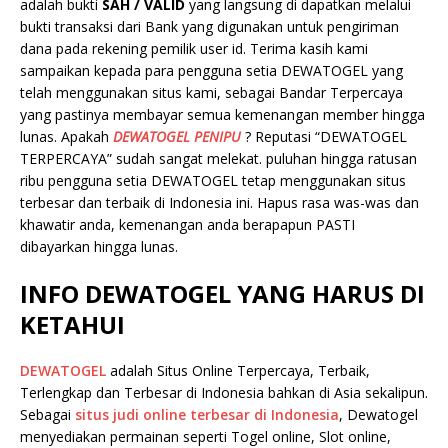
adalah bukti
SAH / VALID
yang langsung di dapatkan melalui
bukti transaksi dari Bank yang digunakan untuk pengiriman
dana pada rekening pemilik user id. Terima kasih kami
sampaikan kepada para pengguna setia DEWATOGEL yang
telah menggunakan situs kami, sebagai Bandar Terpercaya
yang pastinya membayar semua kemenangan member hingga
lunas. Apakah
DEWATOGEL PENIPU
? Reputasi “DEWATOGEL
TERPERCAYA” sudah sangat melekat. puluhan hingga ratusan
ribu pengguna setia DEWATOGEL tetap menggunakan situs
terbesar dan terbaik di Indonesia ini. Hapus rasa was-was dan
khawatir anda, kemenangan anda berapapun PASTI
dibayarkan hingga lunas.
INFO DEWATOGEL YANG HARUS DI
KETAHUI
DEWATOGEL
adalah Situs Online Terpercaya, Terbaik,
Terlengkap dan Terbesar di Indonesia bahkan di Asia sekalipun.
Sebagai
situs jud
i
online terbesar di Indonesia
, Dewatogel
menyediakan permainan seperti Togel online, Slot online,