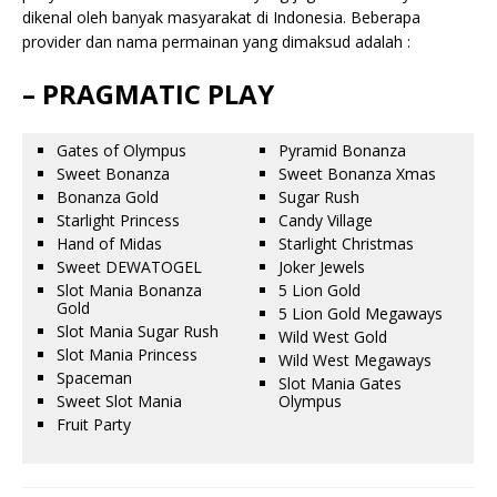
dikenal oleh banyak masyarakat di Indonesia. Beberapa
provider dan nama permainan yang dimaksud adalah :
– PRAGMATIC PLAY
Gates of Olympus
Pyramid Bonanza
Sweet Bonanza
Sweet Bonanza Xmas
Bonanza Gold
Sugar Rush
Starlight Princess
Candy Village
Hand of Midas
Starlight Christmas
Sweet DEWATOGEL
Joker Jewels
Slot Mania Bonanza
5 Lion Gold
Gold
5 Lion Gold Megaways
Slot Mania Sugar Rush
Wild West Gold
Slot Mania Princess
Wild West Megaways
Spaceman
Slot Mania Gates
Sweet Slot Mania
Olympus
Fruit Party