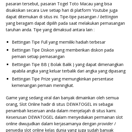
pasaran tersebut, pasaran Togel Toto Macau yang bisa
disaksikan secara Live setiap hari di platform Youtube juga
dapat ditemukan di situs ini. Tipe-tipe pasangan /
bettingan
yang beragam dapat dipilih pada saat melakukan pemasangan
taruhan anda. Tipe yang dimaksud antara lain :
Bettingan Tipe Full yang memiliki hadiah terbesar
Bettingan Tipe Diskon yang memberikan diskon pada
pemain setiap pemasangan
Bettingan Tipe BB ( Bolak Balik ) yang dapat dimenangkan
apabila angka yang keluar terbalik dari angka yang dipasang
Bettingan Tipe Prize yang memungkinkan persentase
kemenangan pemain meningkat.
Game yang sedang viral dan banyak dimainkan oleh semua
orang, Slot Online hadir di situs DEWATOGEL ini sebagai
penambah keseruan anda dalam menjelajah di situs kami.
Keseriusan DEWATOGEL dalam menyediakan permainan slot
online diwujudkan dalam kerjasamanya dengan
provider
/
penyedia slot online kelas dunia yang juga sudah banyak