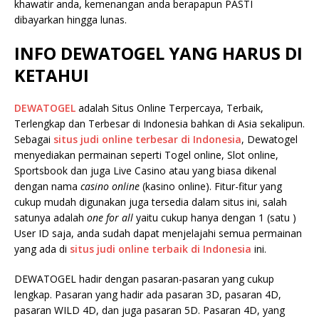
khawatir anda, kemenangan anda berapapun PASTI
dibayarkan hingga lunas.
INFO DEWATOGEL YANG HARUS DI
KETAHUI
DEWATOGEL
adalah Situs Online Terpercaya, Terbaik,
Terlengkap dan Terbesar di Indonesia bahkan di Asia sekalipun.
Sebagai
situs judi online terbesar di Indonesia
, Dewatogel
menyediakan permainan seperti Togel online, Slot online,
Sportsbook dan juga Live Casino atau yang biasa dikenal
dengan nama
casino online
(kasino online). Fitur-fitur yang
cukup mudah digunakan juga tersedia dalam situs ini, salah
satunya adalah
one for all
yaitu cukup hanya dengan 1 (satu )
User ID saja, anda sudah dapat menjelajahi semua permainan
yang ada di
situs judi online terbaik di Indonesia
ini.
DEWATOGEL hadir dengan pasaran-pasaran yang cukup
lengkap. Pasaran yang hadir ada pasaran 3D, pasaran 4D,
pasaran WILD 4D, dan juga pasaran 5D. Pasaran 4D, yang