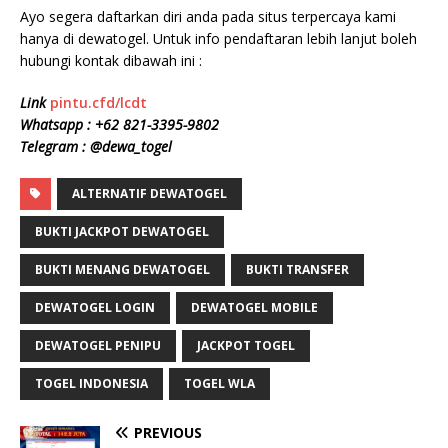
Ayo segera daftarkan diri anda pada situs terpercaya kami
hanya di dewatogel. Untuk info pendaftaran lebih lanjut boleh
hubungi kontak dibawah ini :
Link
pintu.cfd/lcdt
Whatsapp :
+62 8
21-3395-9802
Telegram : @dewa_togel
ALTERNATIF DEWATOGEL
BUKTI JACKPOT DEWATOGEL
BUKTI MENANG DEWATOGEL
BUKTI TRANSFER
DEWATOGEL LOGIN
DEWATOGEL MOBILE
DEWATOGEL PENIPU
JACKPOT TOGEL
TOGEL INDONESIA
TOGEL WLA
PREVIOUS