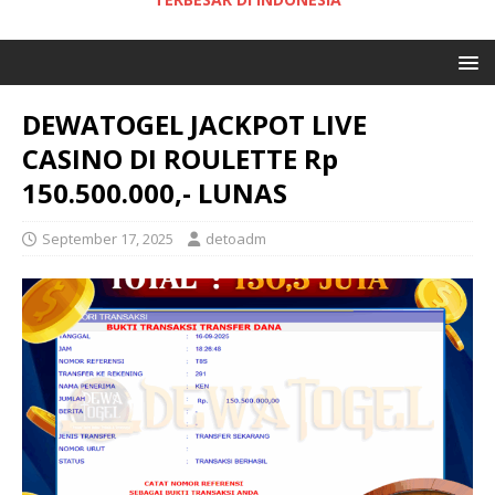
DEWATOGEL JACKPOT LIVE
CASINO DI ROULETTE Rp
150.500.000,- LUNAS
September 17, 2025
detoadm