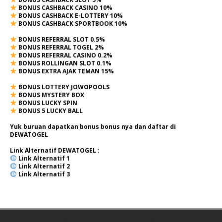
BONUS CASHBACK CASINO 10%
BONUS CASHBACK E-LOTTERY 10%
BONUS CASHBACK SPORTBOOK 10%
BONUS REFERRAL SLOT 0.5%
BONUS REFERRAL TOGEL 2%
BONUS REFERRAL CASINO 0.2%
BONUS ROLLINGAN SLOT 0.1%
BONUS EXTRA AJAK TEMAN 15%
BONUS LOTTERY JOWOPOOLS
BONUS MYSTERY BOX
BONUS LUCKY SPIN
BONUS 5 LUCKY BALL
Yuk buruan dapatkan bonus bonus nya dan daftar di
DEWATOGEL
Link Alternatif
DEWATOGEL
:
Link Alternatif 1
Link Alternatif 2
Link Alternatif 3
Copyright © 2026 | WordPress Theme by
MH Themes