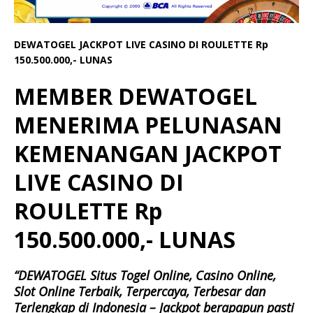
DEWATOGEL JACKPOT LIVE CASINO DI ROULETTE Rp
150.500.000,- LUNAS
MEMBER DEWATOGEL
MENERIMA PELUNASAN
KEMENANGAN JACKPOT
LIVE CASINO DI
ROULETTE Rp
150.500.000,- LUNAS
“DEWATOGEL Situs Togel Online, Casino Online,
Slot Online Terbaik, Terpercaya, Terbesar dan
Terlengkap di Indonesia – Jackpot berapapun pasti