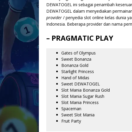
DEWATOGEL ini sebagai penambah keseruan a
DEWATOGEL dalam menyediakan permainan s
provider
/ penyedia slot online kelas dunia 
Indonesia. Beberapa provider dan nama per
– PRAGMATIC PLAY
Gates of Olympus
Sweet Bonanza
Bonanza Gold
Starlight Princess
Hand of Midas
Sweet DEWATOGEL
Slot Mania Bonanza Gold
Slot Mania Sugar Rush
Slot Mania Princess
Spaceman
Sweet Slot Mania
Fruit Party