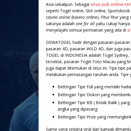
Asia sekalipun. Sebagai
situs judi online te
seperti Togel online, Slot online, Sportsboo
casino online
(kasino online). Fitur-fitur yan
satunya adalah
one for all
yaitu cukup hanya 
menjelajahi semua permainan yang ada di
s
DEWATOGEL hadir dengan pasaran-pasaran y
pasaran 4D, pasaran WILD 4D, dan juga pasa
TOGEL di INDONESIA adalah Togel Sydney, To
tersebut, pasaran Togel Toto Macau yang bis
juga dapat ditemukan di situs ini. Tipe-tipe 
melakukan pemasangan taruhan anda. Tipe ya
Bettingan Tipe Full yang memiliki hadi
Bettingan Tipe Diskon yang memberik
Bettingan Tipe BB ( Bolak Balik ) yang
angka yang dipasang
Bettingan Tipe Prize yang memungki
Game yang sedang viral dan banyak dimainkan