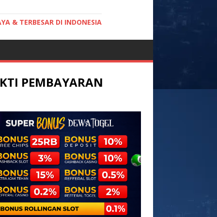
YA & TERBESAR DI INDONESIA
KTI PEMBAYARAN