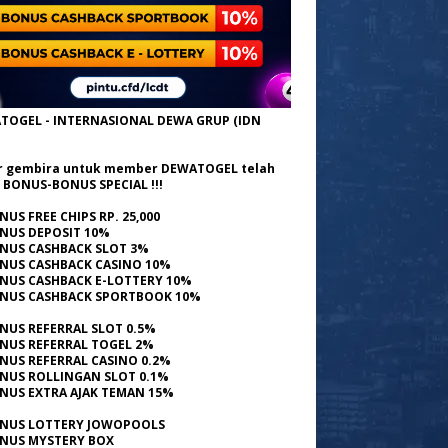
TOGEL - INTERNASIONAL DEWA GRUP (IDN
r gembira untuk member DEWATOGEL telah
r
BONUS-BONUS SPECIAL
!!!
US FREE CHIPS RP. 25,000
NUS DEPOSIT 10%
NUS CASHBACK SLOT 3%
NUS CASHBACK CASINO 10%
NUS CASHBACK E-LOTTERY 10%
NUS CASHBACK SPORTBOOK 10%
NUS REFERRAL SLOT 0.5%
NUS REFERRAL TOGEL 2%
NUS REFERRAL CASINO 0.2%
NUS ROLLINGAN SLOT 0.1%
NUS EXTRA AJAK TEMAN 15%
NUS LOTTERY JOWOPOOLS
NUS MYSTERY BOX