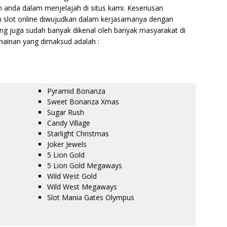
nda dalam menjelajah di situs kami. Keseriusan
lot online diwujudkan dalam kerjasamanya dengan
yang juga sudah banyak dikenal oleh banyak masyarakat di
mainan yang dimaksud adalah :
Pyramid Bonanza
Sweet Bonanza Xmas
Sugar Rush
Candy Village
Starlight Christmas
Joker Jewels
5 Lion Gold
5 Lion Gold Megaways
Wild West Gold
Wild West Megaways
Slot Mania Gates Olympus