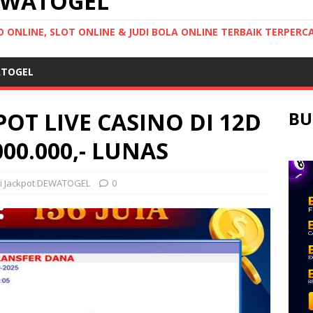
EWATOGEL
 ONLINE, SLOT ONLINE & JUDI BOLA ONLINE TERBAIK TERPERCA
ATOGEL
OT LIVE CASINO DI 12D
BU
00.000,- LUNAS
ti Jackpot DEWATOGEL
0