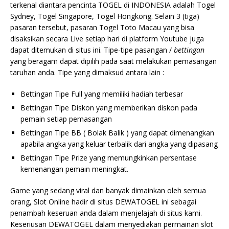
terkenal diantara pencinta TOGEL di INDONESIA adalah Togel
Sydney, Togel Singapore, Togel Hongkong. Selain 3 (tiga)
pasaran tersebut, pasaran Togel Toto Macau yang bisa
disaksikan secara Live setiap hari di platform Youtube juga
dapat ditemukan di situs ini. Tipe-tipe pasangan /
bettingan
yang beragam dapat dipilih pada saat melakukan pemasangan
taruhan anda. Tipe yang dimaksud antara lain :
Bettingan Tipe Full yang memiliki hadiah terbesar
Bettingan Tipe Diskon yang memberikan diskon pada
pemain setiap pemasangan
Bettingan Tipe BB ( Bolak Balik ) yang dapat dimenangkan
apabila angka yang keluar terbalik dari angka yang dipasang
Bettingan Tipe Prize yang memungkinkan persentase
kemenangan pemain meningkat.
Game yang sedang viral dan banyak dimainkan oleh semua
orang, Slot Online hadir di situs DEWATOGEL ini sebagai
penambah keseruan anda dalam menjelajah di situs kami.
Keseriusan DEWATOGEL dalam menyediakan permainan slot