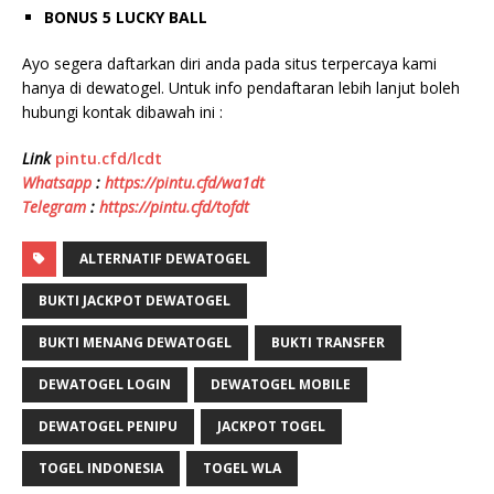
BONUS 5 LUCKY BALL
Ayo segera daftarkan diri anda pada situs terpercaya kami
hanya di dewatogel. Untuk info pendaftaran lebih lanjut boleh
hubungi kontak dibawah ini :
Link
pintu.cfd/lcdt
Whatsapp
:
https://pintu.cfd/wa1dt
Telegram
:
https://pintu.cfd/tofdt
ALTERNATIF DEWATOGEL
BUKTI JACKPOT DEWATOGEL
BUKTI MENANG DEWATOGEL
BUKTI TRANSFER
DEWATOGEL LOGIN
DEWATOGEL MOBILE
DEWATOGEL PENIPU
JACKPOT TOGEL
TOGEL INDONESIA
TOGEL WLA