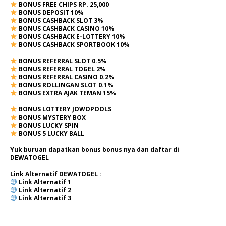
BONUS FREE CHIPS RP. 25,000
BONUS DEPOSIT 10%
BONUS CASHBACK SLOT 3%
BONUS CASHBACK CASINO 10%
BONUS CASHBACK E-LOTTERY 10%
BONUS CASHBACK SPORTBOOK 10%
BONUS REFERRAL SLOT 0.5%
BONUS REFERRAL TOGEL 2%
BONUS REFERRAL CASINO 0.2%
BONUS ROLLINGAN SLOT 0.1%
BONUS EXTRA AJAK TEMAN 15%
BONUS LOTTERY JOWOPOOLS
BONUS MYSTERY BOX
BONUS LUCKY SPIN
BONUS 5 LUCKY BALL
Yuk buruan dapatkan bonus bonus nya dan daftar di
DEWATOGEL
Link Alternatif
DEWATOGEL
:
Link Alternatif 1
Link Alternatif 2
Link Alternatif 3