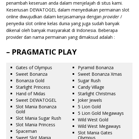
penambah keseruan anda dalam menjelajah di situs kami.
Keseriusan DEWATOGEL dalam menyediakan permainan slot
online diwujudkan dalam kerjasamanya dengan
provider
/
penyedia slot online kelas dunia yang juga sudah banyak
dikenal oleh banyak masyarakat di Indonesia. Beberapa
provider dan nama permainan yang dimaksud adalah :
– PRAGMATIC PLAY
Gates of Olympus
Pyramid Bonanza
Sweet Bonanza
Sweet Bonanza Xmas
Bonanza Gold
Sugar Rush
Starlight Princess
Candy Village
Hand of Midas
Starlight Christmas
Sweet DEWATOGEL
Joker Jewels
Slot Mania Bonanza
5 Lion Gold
Gold
5 Lion Gold Megaways
Slot Mania Sugar Rush
Wild West Gold
Slot Mania Princess
Wild West Megaways
Spaceman
Slot Mania Gates
Sweet Slot Mania
Olympus