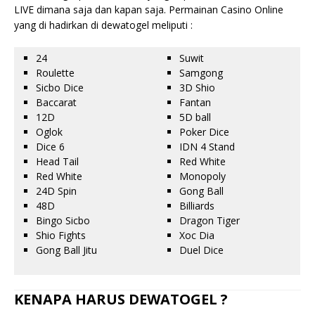
LIVE dimana saja dan kapan saja. Permainan Casino Online
yang di hadirkan di dewatogel meliputi :
24
Suwit
Roulette
Samgong
Sicbo Dice
3D Shio
Baccarat
Fantan
12D
5D ball
Oglok
Poker Dice
Dice 6
IDN 4 Stand
Head Tail
Red White
Red White
Monopoly
24D Spin
Gong Ball
48D
Billiards
Bingo Sicbo
Dragon Tiger
Shio Fights
Xoc Dia
Gong Ball Jitu
Duel Dice
KENAPA HARUS DEWATOGEL ?