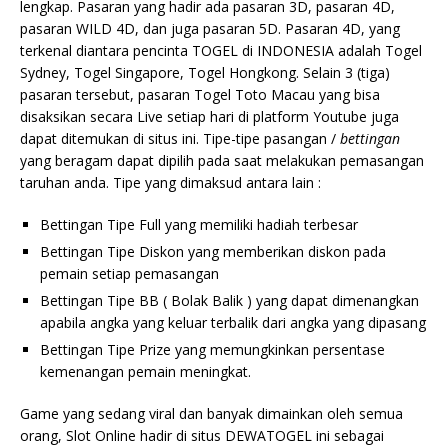
lengkap. Pasaran yang hadir ada pasaran 3D, pasaran 4D,
pasaran WILD 4D, dan juga pasaran 5D. Pasaran 4D, yang
terkenal diantara pencinta TOGEL di INDONESIA adalah Togel
Sydney, Togel Singapore, Togel Hongkong. Selain 3 (tiga)
pasaran tersebut, pasaran Togel Toto Macau yang bisa
disaksikan secara Live setiap hari di platform Youtube juga
dapat ditemukan di situs ini. Tipe-tipe pasangan /
bettingan
yang beragam dapat dipilih pada saat melakukan pemasangan
taruhan anda. Tipe yang dimaksud antara lain :
Bettingan Tipe Full yang memiliki hadiah terbesar
Bettingan Tipe Diskon yang memberikan diskon pada
pemain setiap pemasangan
Bettingan Tipe BB ( Bolak Balik ) yang dapat dimenangkan
apabila angka yang keluar terbalik dari angka yang dipasang
Bettingan Tipe Prize yang memungkinkan persentase
kemenangan pemain meningkat.
Game yang sedang viral dan banyak dimainkan oleh semua
orang, Slot Online hadir di situs DEWATOGEL ini sebagai