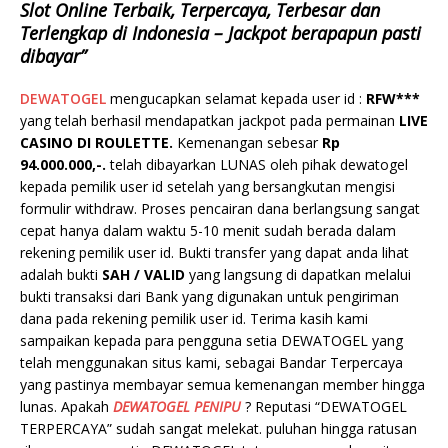
Slot Online Terbaik, Terpercaya, Terbesar dan
Terlengkap di Indonesia – Jackpot berapapun pasti
dibayar”
DEWATOGEL
mengucapkan selamat kepada user id :
RFW***
yang telah berhasil mendapatkan jackpot pada permainan
LIVE
CASINO DI ROULETTE.
Kemenangan sebesar
Rp
94.000.000,-.
telah dibayarkan LUNAS oleh pihak dewatogel
kepada pemilik user id setelah yang bersangkutan mengisi
formulir withdraw. Proses pencairan dana berlangsung sangat
cepat hanya dalam waktu 5-10 menit sudah berada dalam
rekening pemilik user id. Bukti transfer yang dapat anda lihat
adalah bukti
SAH / VALID
yang langsung di dapatkan melalui
bukti transaksi dari Bank yang digunakan untuk pengiriman
dana pada rekening pemilik user id. Terima kasih kami
sampaikan kepada para pengguna setia DEWATOGEL yang
telah menggunakan situs kami, sebagai Bandar Terpercaya
yang pastinya membayar semua kemenangan member hingga
lunas. Apakah
DEWATOGEL PENIPU
? Reputasi “DEWATOGEL
TERPERCAYA” sudah sangat melekat. puluhan hingga ratusan