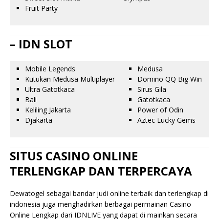
Fruit Party
– IDN SLOT
Mobile Legends
Medusa
Kutukan Medusa Multiplayer
Domino QQ Big Win
Ultra Gatotkaca
Sirus Gila
Bali
Gatotkaca
Keliling Jakarta
Power of Odin
Djakarta
Aztec Lucky Gems
SITUS CASINO ONLINE
TERLENGKAP DAN TERPERCAYA
Dewatogel sebagai bandar judi online terbaik dan terlengkap di
indonesia juga menghadirkan berbagai permainan Casino
Online Lengkap dari IDNLIVE yang dapat di mainkan secara