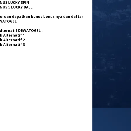
NUS LUCKY SPIN
NUS 5 LUCKY BALL
uruan dapatkan bonus bonus nya dan daftar
EWATOGEL
Alternatif
DEWATOGEL
:
k Alternatif 1
k Alternatif 2
k Alternatif 3