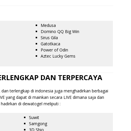
Medusa
Domino QQ Big Win
Sirus Gila
Gatotkaca
Power of Odin
Aztec Lucky Gems
TERLENGKAP DAN TERPERCAYA
k dan terlengkap di indonesia juga menghadirkan berbagai
VE yang dapat di mainkan secara LIVE dimana saja dan
hadirkan di dewatogel meliputi :
Suwit
Samgong
3D Shio