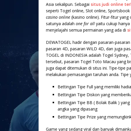
Asia sekalipun. Sebagai
situs judi online te
seperti Togel online, Slot online, Sportsboo
casino online
(kasino online). Fitur-fitur yan
satunya adalah
one for all
yaitu cukup hanya 
menjelajahi semua permainan yang ada di
s
DEWATOGEL hadir dengan pasaran-pasaran y
pasaran 4D, pasaran WILD 4D, dan juga pasa
TOGEL di INDONESIA adalah Togel Sydney, To
tersebut, pasaran Togel Toto Macau yang bis
juga dapat ditemukan di situs ini. Tipe-tipe 
melakukan pemasangan taruhan anda. Tipe ya
Bettingan Tipe Full yang memiliki hadi
Bettingan Tipe Diskon yang memberik
Bettingan Tipe BB ( Bolak Balik ) yang
angka yang dipasang
Bettingan Tipe Prize yang memungki
Game yang sedang viral dan banyak dimainkan