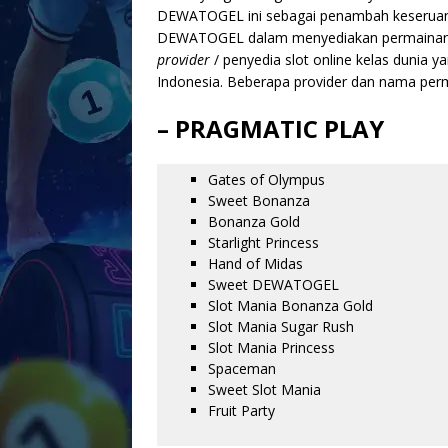
DEWATOGEL ini sebagai penambah keseruan a
DEWATOGEL dalam menyediakan permainan s
provider
/ penyedia slot online kelas dunia 
Indonesia. Beberapa provider dan nama per
– PRAGMATIC PLAY
Gates of Olympus
Sweet Bonanza
Bonanza Gold
Starlight Princess
Hand of Midas
Sweet DEWATOGEL
Slot Mania Bonanza Gold
Slot Mania Sugar Rush
Slot Mania Princess
Spaceman
Sweet Slot Mania
Fruit Party