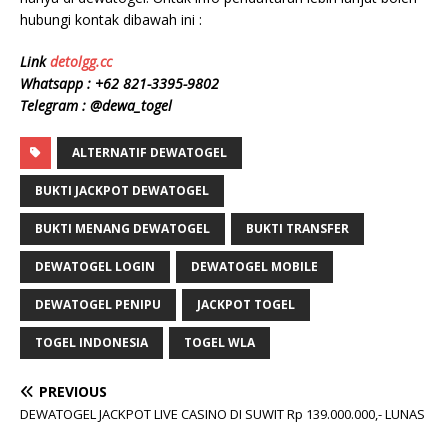
hubungi kontak dibawah ini :
Link
detolgg.cc
Whatsapp :
+62 8
21-3395-9802
Telegram : @dewa_togel
ALTERNATIF DEWATOGEL
BUKTI JACKPOT DEWATOGEL
BUKTI MENANG DEWATOGEL
BUKTI TRANSFER
DEWATOGEL LOGIN
DEWATOGEL MOBILE
DEWATOGEL PENIPU
JACKPOT TOGEL
TOGEL INDONESIA
TOGEL WLA
PREVIOUS
DEWATOGEL JACKPOT LIVE CASINO DI SUWIT Rp 139.000.000,- LUNAS