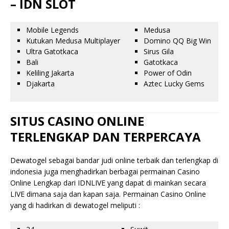
– IDN SLOT
Mobile Legends
Medusa
Kutukan Medusa Multiplayer
Domino QQ Big Win
Ultra Gatotkaca
Sirus Gila
Bali
Gatotkaca
Keliling Jakarta
Power of Odin
Djakarta
Aztec Lucky Gems
SITUS CASINO ONLINE
TERLENGKAP DAN TERPERCAYA
Dewatogel sebagai bandar judi online terbaik dan terlengkap di
indonesia juga menghadirkan berbagai permainan Casino
Online Lengkap dari IDNLIVE yang dapat di mainkan secara
LIVE dimana saja dan kapan saja. Permainan Casino Online
yang di hadirkan di dewatogel meliputi :