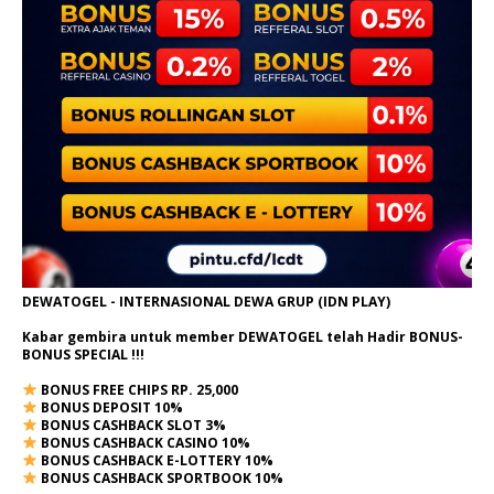
DEWATOGEL - INTERNASIONAL DEWA GRUP (IDN PLAY)
Kabar gembira untuk member DEWATOGEL telah Hadir
BONUS-
BONUS SPECIAL
!!!
BONUS FREE CHIPS RP. 25,000
BONUS DEPOSIT 10%
BONUS CASHBACK SLOT 3%
BONUS CASHBACK CASINO 10%
BONUS CASHBACK E-LOTTERY 10%
BONUS CASHBACK SPORTBOOK 10%