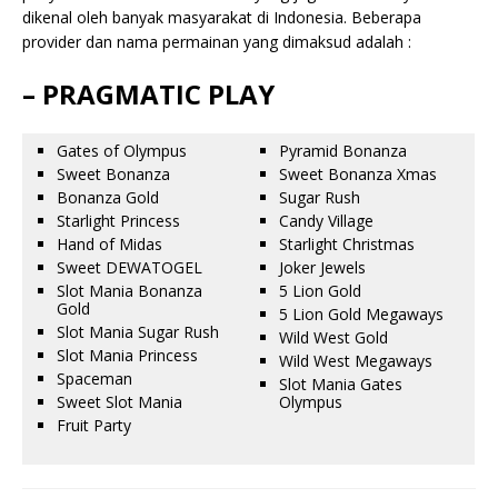
dikenal oleh banyak masyarakat di Indonesia. Beberapa
provider dan nama permainan yang dimaksud adalah :
– PRAGMATIC PLAY
Gates of Olympus
Pyramid Bonanza
Sweet Bonanza
Sweet Bonanza Xmas
Bonanza Gold
Sugar Rush
Starlight Princess
Candy Village
Hand of Midas
Starlight Christmas
Sweet DEWATOGEL
Joker Jewels
Slot Mania Bonanza
5 Lion Gold
Gold
5 Lion Gold Megaways
Slot Mania Sugar Rush
Wild West Gold
Slot Mania Princess
Wild West Megaways
Spaceman
Slot Mania Gates
Sweet Slot Mania
Olympus
Fruit Party