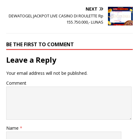
NEXT
DEWATOGEL JACKPOT LIVE CASINO DI ROULETTE Rp
155.750.000,- LUNAS
BE THE FIRST TO COMMENT
Leave a Reply
Your email address will not be published.
Comment
Name
*