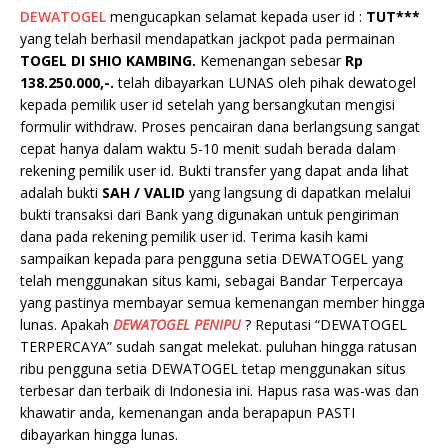
DEWATOGEL
mengucapkan selamat kepada user id :
TUT***
yang telah berhasil mendapatkan jackpot pada permainan
TOGEL DI SHIO KAMBING.
Kemenangan sebesar
Rp
138.250.000,-.
telah dibayarkan LUNAS oleh pihak dewatogel
kepada pemilik user id setelah yang bersangkutan mengisi
formulir withdraw. Proses pencairan dana berlangsung sangat
cepat hanya dalam waktu 5-10 menit sudah berada dalam
rekening pemilik user id. Bukti transfer yang dapat anda lihat
adalah bukti
SAH / VALID
yang langsung di dapatkan melalui
bukti transaksi dari Bank yang digunakan untuk pengiriman
dana pada rekening pemilik user id. Terima kasih kami
sampaikan kepada para pengguna setia DEWATOGEL yang
telah menggunakan situs kami, sebagai Bandar Terpercaya
yang pastinya membayar semua kemenangan member hingga
lunas. Apakah
DEWATOGEL PENIPU
? Reputasi “DEWATOGEL
TERPERCAYA” sudah sangat melekat. puluhan hingga ratusan
ribu pengguna setia DEWATOGEL tetap menggunakan situs
terbesar dan terbaik di Indonesia ini. Hapus rasa was-was dan
khawatir anda, kemenangan anda berapapun PASTI
dibayarkan hingga lunas.