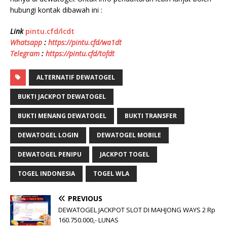
hubungi kontak dibawah ini :
Link
pintu.cfd/lcdt
Whatsapp
:
https://pintu.cfd/wa1dt
Telegram
:
https://pintu.cfd/tofdt
ALTERNATIF DEWATOGEL
BUKTI JACKPOT DEWATOGEL
BUKTI MENANG DEWATOGEL
BUKTI TRANSFER
DEWATOGEL LOGIN
DEWATOGEL MOBILE
DEWATOGEL PENIPU
JACKPOT TOGEL
TOGEL INDONESIA
TOGEL WLA
PREVIOUS
DEWATOGEL JACKPOT SLOT DI MAHJONG WAYS 2 Rp
160.750.000,- LUNAS