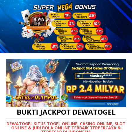
BUKTI JACKPOT DEWATOGEL
DEWATOGEL SITUS TOGEL ONLINE, CASINO ONLINE, SLOT
ONLINE & JUDI BOLA ONLINE TERBAIK TERPERCAYA &
TERBESAR DI INDONESIA