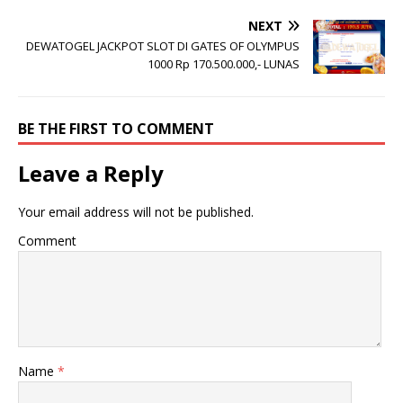
NEXT
DEWATOGEL JACKPOT SLOT DI GATES OF OLYMPUS
1000 Rp 170.500.000,- LUNAS
BE THE FIRST TO COMMENT
Leave a Reply
Your email address will not be published.
Comment
Name
*