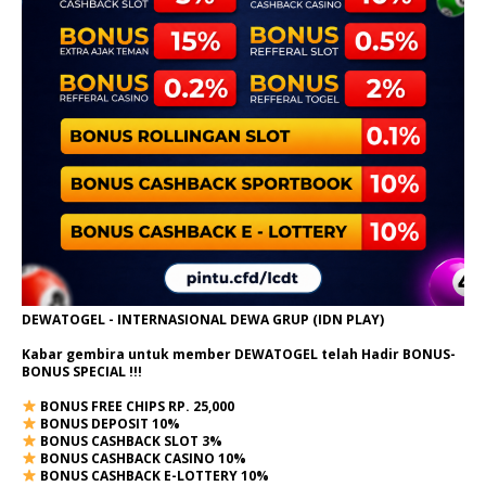
DEWATOGEL - INTERNASIONAL DEWA GRUP (IDN PLAY)
Kabar gembira untuk member DEWATOGEL telah Hadir
BONUS-
BONUS SPECIAL
!!!
BONUS FREE CHIPS RP. 25,000
BONUS DEPOSIT 10%
BONUS CASHBACK SLOT 3%
BONUS CASHBACK CASINO 10%
BONUS CASHBACK E-LOTTERY 10%