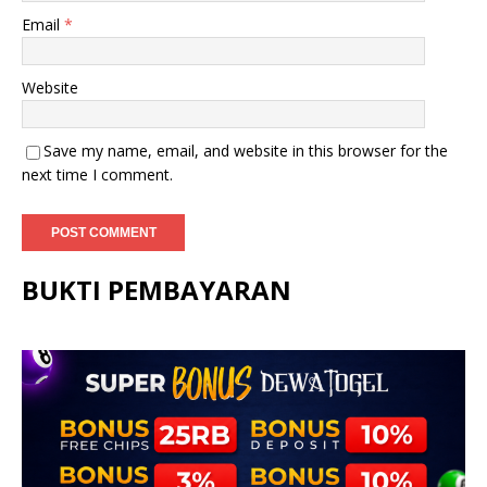
Email
*
Website
Save my name, email, and website in this browser for the
next time I comment.
BUKTI PEMBAYARAN