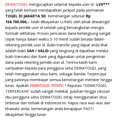
DEWATOGEL
mengucapkan selamat kepada user id :
LVV***
yang telah berhasil mendapatkan jackpot pada permainan
TOGEL DI JAKARTA 5D
. Kemenangan sebesar
Rp
156.700.000,-.
telah dibayarkan LUNAS oleh pihak dewatogel
kepada pemilik user id setelah yang bersangkutan mengisi
formulir withdraw. Proses pencairan dana berlangsung sangat
cepat hanya dalam waktu 5-10 menit sudah berada dalam
rekening pemilik user id. Bukti transfer yang dapat anda lihat
adalah bukti
SAH / VALID
yang langsung di dapatkan melalui
bukti transaksi dari Bank yang digunakan untuk pengiriman
dana pada rekening pemilik user id. Terima kasih kami
sampaikan kepada para pengguna setia DEWATOGEL yang
telah menggunakan situs kami, sebagai Bandar Terpercaya
yang pastinya membayar semua kemenangan member hingga
lunas. Apakah
DEWATOGEL PENIPU
? Reputasi “DEWATOGEL
TERPERCAYA” sudah sangat melekat. puluhan hingga ratusan
ribu pengguna setia DEWATOGEL tetap menggunakan situs
terbesar dan terbaik di Indonesia ini. Hapus rasa was-was dan
khawatir anda, kemenangan anda berapapun PASTI
dibayarkan hingga lunas.