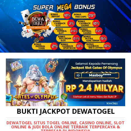
BUKTI JACKPOT DEWATOGEL
DEWATOGEL SITUS TOGEL ONLINE, CASINO ONLINE, SLOT
ONLINE & JUDI BOLA ONLINE TERBAIK TERPERCAYA &
TERBESAR DI INDONESIA