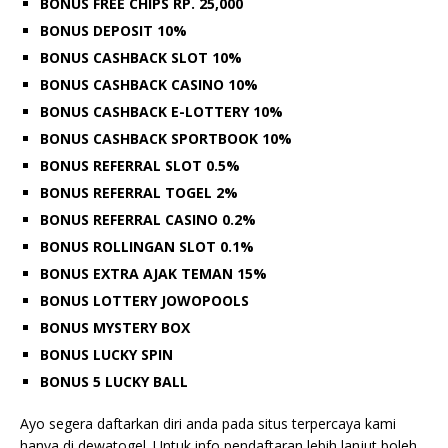
BONUS FREE CHIPS RP. 25,000
BONUS DEPOSIT 10%
BONUS CASHBACK SLOT 10%
BONUS CASHBACK CASINO 10%
BONUS CASHBACK E-LOTTERY 10%
BONUS CASHBACK SPORTBOOK 10%
BONUS REFERRAL SLOT 0.5%
BONUS REFERRAL TOGEL 2%
BONUS REFERRAL CASINO 0.2%
BONUS ROLLINGAN SLOT 0.1%
BONUS EXTRA AJAK TEMAN 15%
BONUS LOTTERY JOWOPOOLS
BONUS MYSTERY BOX
BONUS LUCKY SPIN
BONUS 5 LUCKY BALL
Ayo segera daftarkan diri anda pada situs terpercaya kami
hanya di dewatogel. Untuk info pendaftaran lebih lanjut boleh