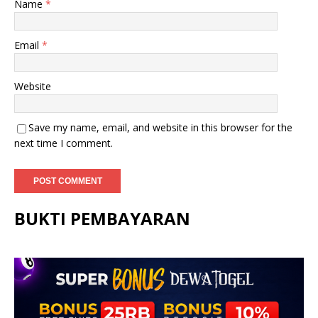
Name
*
Email
*
Website
Save my name, email, and website in this browser for the
next time I comment.
BUKTI PEMBAYARAN