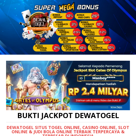
BUKTI JACKPOT DEWATOGEL
DEWATOGEL SITUS TOGEL ONLINE, CASINO ONLINE, SLOT
ONLINE & JUDI BOLA ONLINE TERBAIK TERPERCAYA &
TERBESAR DI INDONESIA