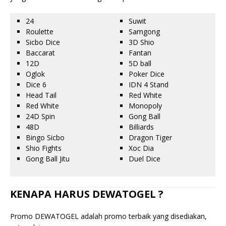
24
Suwit
Roulette
Samgong
Sicbo Dice
3D Shio
Baccarat
Fantan
12D
5D ball
Oglok
Poker Dice
Dice 6
IDN 4 Stand
Head Tail
Red White
Red White
Monopoly
24D Spin
Gong Ball
48D
Billiards
Bingo Sicbo
Dragon Tiger
Shio Fights
Xoc Dia
Gong Ball Jitu
Duel Dice
KENAPA HARUS DEWATOGEL ?
Promo DEWATOGEL adalah promo terbaik yang disediakan,