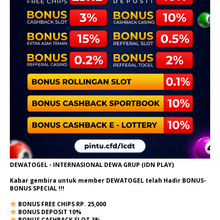
DEWATOGEL - INTERNASIONAL DEWA GRUP (IDN PLAY)
Kabar gembira untuk member DEWATOGEL telah Hadir
BONUS-
BONUS SPECIAL
!!!
BONUS FREE CHIPS RP. 25,000
BONUS DEPOSIT 10%
BONUS CASHBACK SLOT 3%