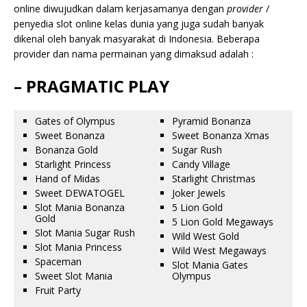
online diwujudkan dalam kerjasamanya dengan
provider
/
penyedia slot online kelas dunia yang juga sudah banyak
dikenal oleh banyak masyarakat di Indonesia. Beberapa
provider dan nama permainan yang dimaksud adalah :
– PRAGMATIC PLAY
Gates of Olympus
Pyramid Bonanza
Sweet Bonanza
Sweet Bonanza Xmas
Bonanza Gold
Sugar Rush
Starlight Princess
Candy Village
Hand of Midas
Starlight Christmas
Sweet DEWATOGEL
Joker Jewels
Slot Mania Bonanza
5 Lion Gold
Gold
5 Lion Gold Megaways
Slot Mania Sugar Rush
Wild West Gold
Slot Mania Princess
Wild West Megaways
Spaceman
Slot Mania Gates
Sweet Slot Mania
Olympus
Fruit Party