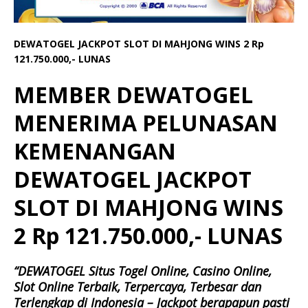
DEWATOGEL JACKPOT SLOT DI MAHJONG WINS 2 Rp
121.750.000,- LUNAS
MEMBER DEWATOGEL
MENERIMA PELUNASAN
KEMENANGAN
DEWATOGEL JACKPOT
SLOT DI MAHJONG WINS
2 Rp 121.750.000,- LUNAS
“DEWATOGEL Situs Togel Online, Casino Online,
Slot Online Terbaik, Terpercaya, Terbesar dan
Terlengkap di Indonesia – Jackpot berapapun pasti