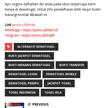
Ayo segera daftarkan diri anda pada situs terpercaya kami
hanya di dewatogel. Untuk info pendaftaran lebih lanjut boleh
hubungi kontak dibawah ini :
Link
pintu.cfd/lcdt
Whatsapp
:
https://pintu.cfd/wa1dt
Telegram
:
https://pintu.cfd/tofdt
ALTERNATIF DEWATOGEL
BUKTI JACKPOT DEWATOGEL
BUKTI MENANG DEWATOGEL
BUKTI TRANSFER
DEWATOGEL LOGIN
DEWATOGEL MOBILE
DEWATOGEL PENIPU
JACKPOT TOGEL
TOGEL INDONESIA
TOGEL WLA
PREVIOUS