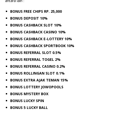
antara lain :
BONUS FREE CHIPS RP. 25,000
BONUS DEPOSIT 10%
BONUS CASHBACK SLOT 10%
BONUS CASHBACK CASINO 10%
BONUS CASHBACK E-LOTTERY 10%
BONUS CASHBACK SPORTBOOK 10%
BONUS REFERRAL SLOT 0.5%
BONUS REFERRAL TOGEL 2%
BONUS REFERRAL CASINO 0.2%
BONUS ROLLINGAN SLOT 0.1%
BONUS EXTRA AJAK TEMAN 15%
BONUS LOTTERY JOWOPOOLS
BONUS MYSTERY BOX
BONUS LUCKY SPIN
BONUS 5 LUCKY BALL