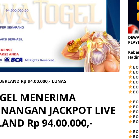
DEWA
PLAY)
Kaba
Hadi
BON
BO
BO
ERLAND Rp 94.00.000,- LUNAS
BO
BO
BO
GEL MENERIMA
BO
NANGAN JACKPOT LIVE
BO
BO
BO
ND Rp 94.00.000,-
BO
BO
BO