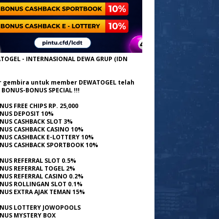
TOGEL - INTERNASIONAL DEWA GRUP (IDN
r gembira untuk member DEWATOGEL telah
r
BONUS-BONUS SPECIAL
!!!
US FREE CHIPS RP. 25,000
NUS DEPOSIT 10%
NUS CASHBACK SLOT 3%
NUS CASHBACK CASINO 10%
NUS CASHBACK E-LOTTERY 10%
NUS CASHBACK SPORTBOOK 10%
NUS REFERRAL SLOT 0.5%
NUS REFERRAL TOGEL 2%
NUS REFERRAL CASINO 0.2%
NUS ROLLINGAN SLOT 0.1%
NUS EXTRA AJAK TEMAN 15%
NUS LOTTERY JOWOPOOLS
NUS MYSTERY BOX