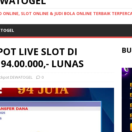
EWATOGEL
 ONLINE, SLOT ONLINE & JUDI BOLA ONLINE TERBAIK TERPERCA
ATOGEL
OT LIVE SLOT DI
BU
4.00.000,- LUNAS
Jackpot DEWATOGEL
0