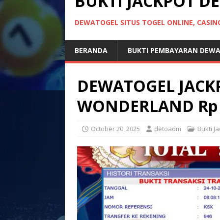
BUKTI JACKPOT D
DEWATOGEL SITUS TOGEL ONLINE, CASINO
BERANDA
BUKTI PEMBAYARAN DEW
DEWATOGEL JACKP
WONDERLAND Rp 9
October 20, 2025
detoadm
Bukti 