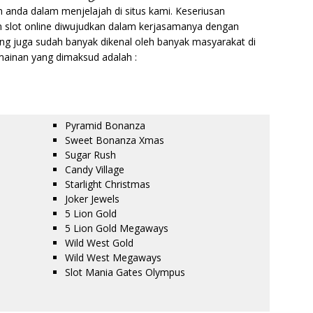
nda dalam menjelajah di situs kami. Keseriusan
lot online diwujudkan dalam kerjasamanya dengan
yang juga sudah banyak dikenal oleh banyak masyarakat di
mainan yang dimaksud adalah :
Pyramid Bonanza
Sweet Bonanza Xmas
Sugar Rush
Candy Village
Starlight Christmas
Joker Jewels
5 Lion Gold
5 Lion Gold Megaways
Wild West Gold
Wild West Megaways
Slot Mania Gates Olympus