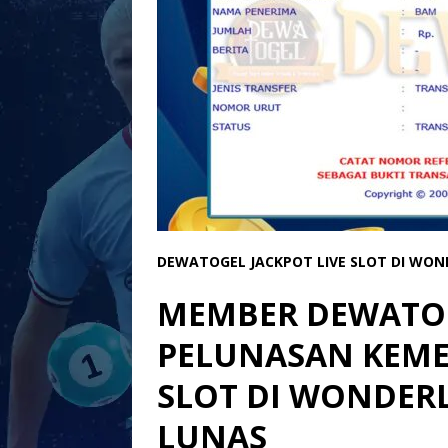
DEWATOGEL JACKPOT LIVE SLOT DI WOND
MEMBER DEWATO
PELUNASAN KEME
SLOT DI WONDERLA
LUNAS