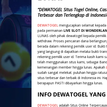
“DEWATOGEL Situs Togel Online, Casi
Terbesar dan Terlengkap di Indonesi
DEWATOGEL
mengucapkan selamat kepada u
pada permainan
LIVE SLOT DI WONDERLAN
LUNAS oleh pihak dewatogel kepada pemilik u
withdraw. Proses pencairan dana berlangsu
berada dalam rekening pemilik user id. Bukti 
yang langsung di dapatkan melalui bukti tra
rekening pemilik user id. Terima kasih ka
telah menggunakan situs kami, sebagai Ba
kemenangan member hingga lunas. Apakah
sudah sangat melekat. puluhan hingga rat
situs terbesar dan terbaik di Indonesia ini
berapapun PASTI dibayarkan hingga lunas.
INFO DEWATOGEL YANG 
DEWATOGEL
adalah Situs Online Terpercaya